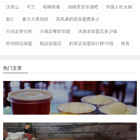
汉拿山
可兰
嘻咦呀看
胡桃里音乐酒吧
外国人吃火锅
匙仁
豪大大香鸡排
茶风暴奶茶加盟费多少
行业走势分析
火锅店餐饮加盟
冰激凌加盟店多少钱
炸鸡情侣加盟
精品加盟店
奶茶店加盟排行榜10强
耕喜
热门文章
2021-07-29