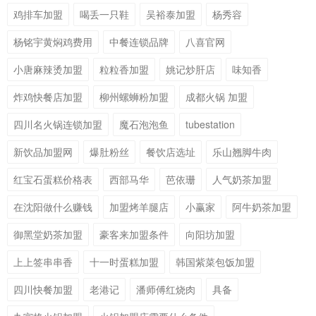
鸡排车加盟
喝丢一只鞋
吴裕泰加盟
杨秀容
杨铭宇黄焖鸡费用
中餐连锁品牌
八喜官网
小唐麻辣烫加盟
粒粒香加盟
姚记炒肝店
味知香
炸鸡快餐店加盟
柳州螺蛳粉加盟
成都火锅 加盟
四川名火锅连锁加盟
魔石泡泡鱼
tubestation
新饮品加盟网
爆肚粉丝
餐饮店选址
乐山翘脚牛肉
红宝石蛋糕价格表
西部马华
芭依珊
人气奶茶加盟
在沈阳做什么赚钱
加盟烤羊腿店
小赢家
阿牛奶茶加盟
御黑堂奶茶加盟
豪客来加盟条件
向阳坊加盟
上上签串串香
十一时蛋糕加盟
韩国紫菜包饭加盟
四川快餐加盟
老港记
潘师傅红烧肉
具备