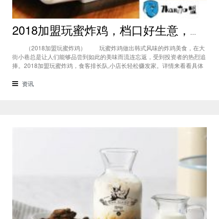
2018加盟玩蜜炸鸡，档口好生意，食客排长队，小店长轻松赚发家！
（2018加盟玩蜜炸鸡） 玩蜜炸鸡做出韩式风味的炸鸡美食，在大
街小巷总是让人们能够品尝到如此的美味而流连忘返，受到投资者的热烈追
捧。2018加盟玩蜜炸鸡，食客排长队,小店长轻松赚发家。详情来看看具体
的分析介绍吧。 玩蜜炸鸡加盟，做韩式炸鸡风味十足，如今很多人都
了解了玩蜜炸鸡，都知道韩式炸鸡市场前景大，至如今范围里有200家实体
资讯
店铺在运营。而且正宗韩式炸鸡利润