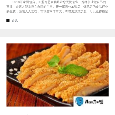
2018开家面包店，加盟奇思麦烘焙让您无忧创业。选择创业做自己的
事业，命运才能掌握在自己的手里。开一家面包加盟店，做稳定的食品行业
的生意，面包人人爱吃，市场空间非常大，奇思麦烘焙加盟，可以让你稳定
致富的项目，抓住奇思麦烘焙招商机遇，成就自己吧! （奇思麦烘焙）
奇思麦烘焙以爱为道，精选100%优质原料，做出多种口味纯正的韩式面包
资讯
和蛋糕，香浓爽口，口感细腻，从配方