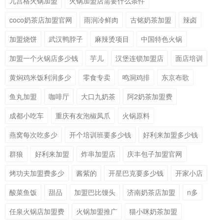
九宫格火锅加盟
火锅加盟店需要什么条件
coco奶茶店加盟官网
雨润冷鲜肉
古铭奶茶加盟
辣卤
加盟烧饼
武汉鸭脖子
麻辣烫项目
中国特色火锅
加盟一个火锅店多少钱
芋儿
汉堡连锁加盟店
面店培训
黄焖鸡米饭利润多少
零食专卖
鸣洞鸡排
东京布歌
鱼丸加盟
咖啡厅
大口九奶茶
阿2奶茶加盟费
成都小吃车
重庆有友泡椒凤爪
火锅原料
燕窝每次吃多少
开个培训班要多少钱
好利来加盟多少钱
群狼
好利来加盟
炸串加盟店
庆丰包子加盟官网
烤功夫加盟费多少
酱紫的
开星巴克要多少钱
开家小店
酸菜鱼饭
甜品
加盟巴比馒头
济南奶茶店加盟
n多
任泉火锅店加盟费
火锅加盟推广
猫小咪奶茶加盟