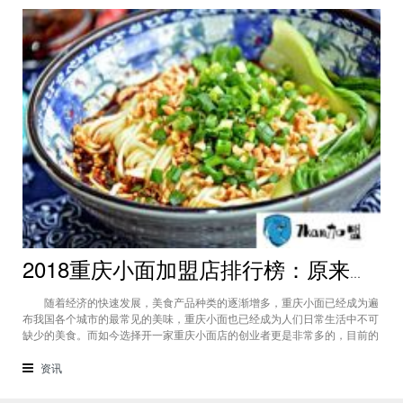
2018重庆小面加盟店排行榜：原来值得投资的“网红重庆小面”品牌都在这!
随着经济的快速发展，美食产品种类的逐渐增多，重庆小面已经成为遍
布我国各个城市的最常见的美味，重庆小面也已经成为人们日常生活中不可
缺少的美食。而如今选择开一家重庆小面店的创业者更是非常多的，目前的
重庆小面店不仅仅是一家重庆小面店还是拥有多个系列产品的美食店，所以
小编在下面就总结了重庆小面加盟排行榜上几个有特点的重庆小面品牌。
资讯
（重庆小面加盟） 祖姥姥重庆