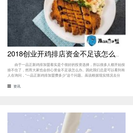
2018创业开鸡排店资金不足该怎么办 一品正新鸡排加盟费多少
由于一品正新鸡排加盟着实是个很好的投资选择，所以很多人都开始按
捺不住了，然而大家也会担心资金不足该怎么办。因此我们总是可以看到有
人在询问，“一品正新鸡排加盟费多少”这个问题。虽说根据现实情况去分
析，它的成本是不高的，但大家也还是要及早做好准备，想好若是资金差的
不多而自己很想开店，到时候该怎么办。 （一品正新鸡排加盟费多少）
资讯
资金不足的应对措施