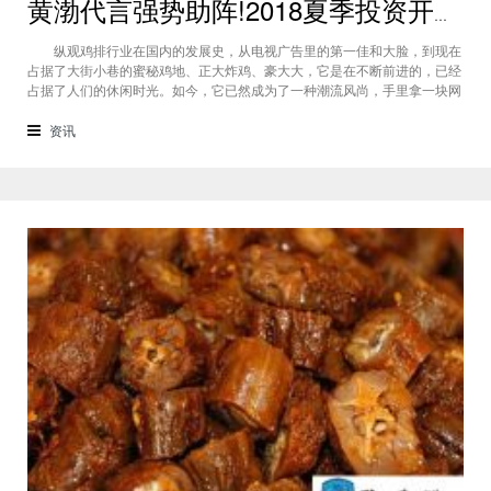
黄渤代言强势助阵!2018夏季投资开一家一品正新鸡排店怎么样?
纵观鸡排行业在国内的发展史，从电视广告里的第一佳和大脸，到现在
占据了大街小巷的蜜秘鸡地、正大炸鸡、豪大大，它是在不断前进的，已经
占据了人们的休闲时光。如今，它已然成为了一种潮流风尚，手里拿一块网
红鸡排，似乎自己也时尚起来了呢。虽然竞争很激烈，但正新加盟品牌却对
自己有信心。2018夏季投资开一家一品正新鸡排店怎么样?黄渤代言强势助
资讯
阵! （一品正新鸡排加盟）