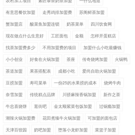
农村加工项目
素匠泰茶奶茶加盟
一什么地道
有意思餐饮加盟
走秀鸡排加盟费
苏阁鲜茶加盟
蟹加盟店
酸菜鱼加盟连锁
奶茶菜单
四川饮食网
现在做点什么生意好
工匠面包
金额
怎样开蛋糕店
找茶加盟费多少
不用加盟费的项目
加盟什么小吃最赚钱
小小创业
好食在火锅加盟
茶座
传奇烧烤加盟
火锅鸭
茶道加盟
果茶搭配表
成都小吃
爱尚自助火锅加盟
豆捞加盟
寿司菜单
一份25的水果捞的成本
烧烤牛肉
奈雪加盟
传统糕点品牌
川骄麻辣香锅加盟
新作之茶
牛忠喜烧饼
逛街吧
金太顺紫菜包饭加盟
过锅瘾加盟
潮辣火锅加盟费
花田煮臻牛火锅加盟
可加盟的面包店
天津百饺园
奶吧加盟
堕落小龙虾加盟
菜篮子加盟