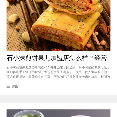
石小沫煎饼果儿加盟店怎么样？经营煎饼果子店利润如何
石小沫煎饼果儿加盟店怎么样？寻味山东，回忆那一份小时候的专属记忆，
回归传统手工制作的食材，发现煎饼果子满足了一代又一代人童年的追溯，
而这也正是这个品牌成立的初衷。产品的好坏是创业者考虑的核心，利润的
大小是投资者关注的重心。因此，加盟商们始终关心的问题是石小沫煎饼果
儿加盟怎么样？适不适合加盟？能赚钱吗？下面小编将为大家解答这些问
资讯
题。石小沫煎饼果儿加盟店怎么样？