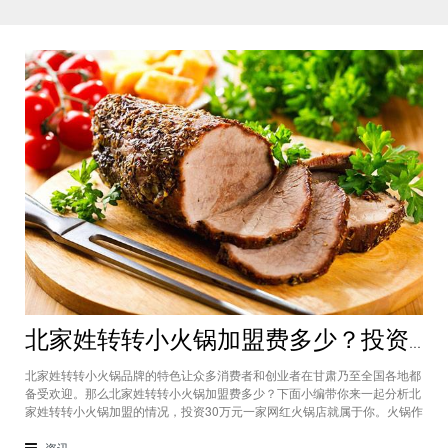
北家姓转转小火锅加盟费多少？投资30万一家网红火锅店就属于你
北家姓转转小火锅品牌的特色让众多消费者和创业者在甘肃乃至全国各地都
备受欢迎。那么北家姓转转小火锅加盟费多少？下面小编带你来一起分析北
家姓转转小火锅加盟的情况，投资30万元一家网红火锅店就属于你。火锅作
为多年来都非常受欢迎的美食种类，在现在的市场中以不同的品牌和经营形
态存在着。北家姓转转小火锅凭借自己的产品和装修在美食市场当中受到越
资讯