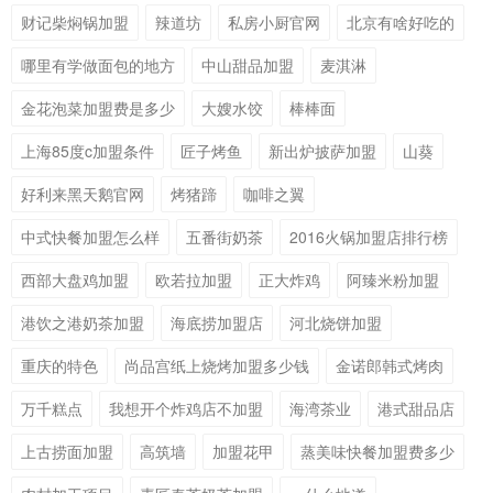
财记柴焖锅加盟
辣道坊
私房小厨官网
北京有啥好吃的
哪里有学做面包的地方
中山甜品加盟
麦淇淋
金花泡菜加盟费是多少
大嫂水饺
棒棒面
上海85度c加盟条件
匠子烤鱼
新出炉披萨加盟
山葵
好利来黑天鹅官网
烤猪蹄
咖啡之翼
中式快餐加盟怎么样
五番街奶茶
2016火锅加盟店排行榜
西部大盘鸡加盟
欧若拉加盟
正大炸鸡
阿臻米粉加盟
港饮之港奶茶加盟
海底捞加盟店
河北烧饼加盟
重庆的特色
尚品宫纸上烧烤加盟多少钱
金诺郎韩式烤肉
万千糕点
我想开个炸鸡店不加盟
海湾茶业
港式甜品店
上古捞面加盟
高筑墙
加盟花甲
蒸美味快餐加盟费多少