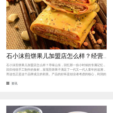
石小沫煎饼果儿加盟店怎么样？经营煎饼果子店利润如何
石小沫煎饼果儿加盟店怎么样？寻味山东，回忆那一份小时候的专属记忆，
回归传统手工制作的食材，发现煎饼果子满足了一代又一代人童年的追溯，
而这也正是这个品牌成立的初衷。产品的好坏是创业者考虑的核心，利润的
大小是投资者关注的重心。因此，加盟商们始终关心的问题是石小沫煎饼果
儿加盟怎么样？适不适合加盟？能赚钱吗？下面小编将为大家解答这些问
资讯
题。石小沫煎饼果儿加盟店怎么样？