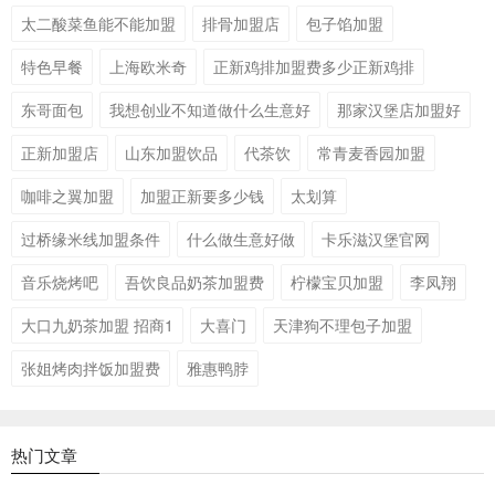
太二酸菜鱼能不能加盟
排骨加盟店
包子馅加盟
特色早餐
上海欧米奇
正新鸡排加盟费多少正新鸡排
东哥面包
我想创业不知道做什么生意好
那家汉堡店加盟好
正新加盟店
山东加盟饮品
代茶饮
常青麦香园加盟
咖啡之翼加盟
加盟正新要多少钱
太划算
过桥缘米线加盟条件
什么做生意好做
卡乐滋汉堡官网
音乐烧烤吧
吾饮良品奶茶加盟费
柠檬宝贝加盟
李凤翔
大口九奶茶加盟 招商1
大喜门
天津狗不理包子加盟
张姐烤肉拌饭加盟费
雅惠鸭脖
热门文章