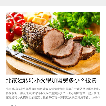
北家姓转转小火锅加盟费多少？投资30万一家网红火锅店就属于你
北家姓转转小火锅品牌的特色让众多消费者和创业者在甘肃乃至全国各地都
备受欢迎。那么北家姓转转小火锅加盟费多少？下面小编带你来一起分析北
家姓转转小火锅加盟的情况，投资30万元一家网红火锅店就属于你。火锅作
为多年来都非常受欢迎的美食种类，在现在的市场中以不同的品牌和经营形
态存在着。北家姓转转小火锅凭借自己的产品和装修在美食市场当中受到越
资讯