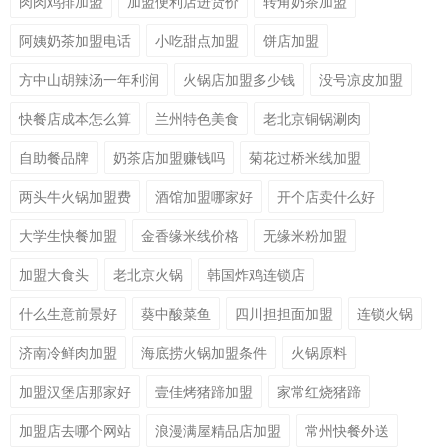
肉肉鸡排加盟
加盟便利店进货价
转角奶茶加盟
阿姨奶茶加盟电话
小吃甜点加盟
饼店加盟
方中山胡辣汤一年利润
火锅店加盟多少钱
没号凉皮加盟
快餐店成本怎么算
兰州特色美食
老北京铜锅涮肉
自助餐品牌
奶茶店加盟赚钱吗
菊花过桥米线加盟
两头牛火锅加盟费
酒馆加盟哪家好
开个店卖什么好
大学生快餐加盟
金香缘米线价格
无缘米粉加盟
加盟大食头
老北京火锅
韩国炸鸡连锁店
什么生意前景好
葵中酸菜鱼
四川担担面加盟
连锁火锅
济南冷鲜肉加盟
海底捞火锅加盟条件
火锅原料
加盟汉堡店那家好
壹佳烤猪蹄加盟
家常红烧猪蹄
加盟店去哪个网站
浪漫满屋精品店加盟
常州快餐外送