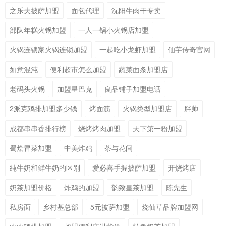
之乐夫披萨加盟
面包代理
沈阳牛肉干专卖
部队年糕火锅加盟
一人一锅小火锅店加盟
火锅连锁家火锅连锁加盟
一起吃小龙虾加盟
仙芋传奇官网
如意混沌
便利超市怎么加盟
蔬菜面条加盟店
老码头火锅
加盟星巴克
良品铺子加盟电话
2派克鸡排加盟多少钱
烤面筋
火锅类型加盟店
胖帅
成都串串香排行榜
烧烤烤肉加盟
天下第一粉加盟
蜀烩冒菜加盟
中美炸鸡
茶与花间
纯牛奶和鲜牛奶的区别
爱必喜手握披萨加盟
开烧烤店
奶茶加盟价格
炸鸡的加盟
韵致皇茶加盟
陈先生
私房面
乡村基总部
5元披萨加盟
烧仙草品牌加盟网