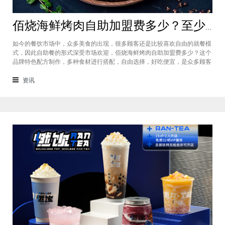
佰烧海鲜烤肉自助加盟费多少？至少需要18.73-22.96元方可加盟
如今的餐饮市场中，众多美食的出现，很多顾客还是比较喜欢自由的就餐模
式，因此自助餐的形式深受市场欢迎，佰烧海鲜烤肉自助加盟费多少？这个
品牌特色配方制作，多种食材进行搭配，自由选择，好吃便宜，是众多顾客
的好选择，佰烧海鲜烤肉自助加盟的投资大概是在187,300-229,600元之
间，下面就一起来看看吧。佰烧海鲜烤肉自助加盟费多少？这个品牌的投资
资讯
在各个城市都会有所