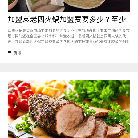
加盟袁老四火锅加盟费要多少？至少50万资金你准备好了吗？
四川火锅是美食市场非常知名的美食，不仅在当地占据了非常广阔的美食市
场，同时还在全国各个城市都非常受欢迎。袁老四火锅就是四川火锅的代
表。加盟袁老四火锅加盟费要多少？庞大的市场前景必然会有比较多的创业
者愿意投资加盟，而且通过市场上详细的调查可以得知的是，在不同级别的
城市都有着不一样的加盟费标准，袁老四火锅加盟至少要有50万资金你准备
资讯
好了吗？加盟袁老四火锅加盟费要