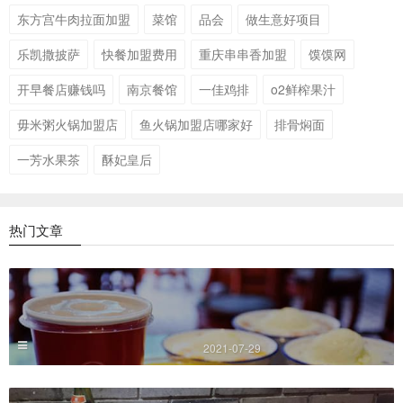
东方宫牛肉拉面加盟
菜馆
品会
做生意好项目
乐凯撒披萨
快餐加盟费用
重庆串串香加盟
馍馍网
开早餐店赚钱吗
南京餐馆
一佳鸡排
o2鲜榨果汁
毋米粥火锅加盟店
鱼火锅加盟店哪家好
排骨焖面
一芳水果茶
酥妃皇后
热门文章
2021-07-29