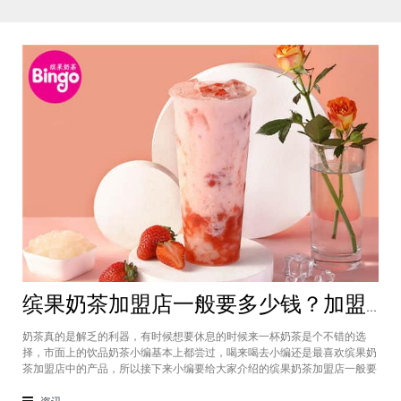
缤果奶茶加盟店一般要多少钱？加盟费4万元总体开店费用仅需20万
奶茶真的是解乏的利器，有时候想要休息的时候来一杯奶茶是个不错的选
择，市面上的饮品奶茶小编基本上都尝过，喝来喝去小编还是最喜欢缤果奶
茶加盟店中的产品，所以接下来小编要给大家介绍的缤果奶茶加盟店一般要
多少钱等问题，​如今创业者们都比较关注这个事情，现在又是在疫情期间，
拥有自己的店铺也会是一个不错的选择，所以感兴趣的话就跟着小编的步伐
资讯