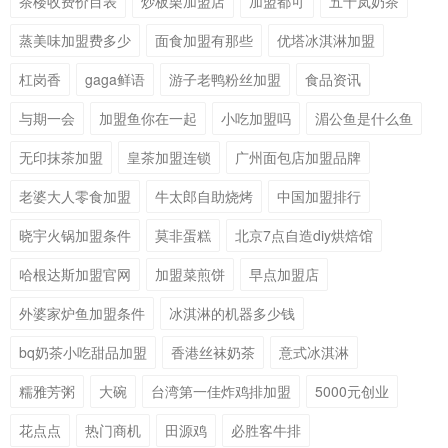
茶楼收费价目表
炒板栗加盟店
加盟都可
五十岚奶茶
蒸美味加盟费多少
面食加盟有那些
优塔冰淇淋加盟
杠岗香
gaga鲜语
游子老鸭粉丝加盟
食品资讯
与期一会
加盟鱼你在一起
小吃加盟吗
湄公鱼是什么鱼
无印抹茶加盟
皇茶加盟连锁
广州面包店加盟品牌
老婆大人零食加盟
牛太郎自助烧烤
中国加盟排行
晓宇火锅加盟条件
莫非蛋糕
北京7点自造diy烘焙馆
哈根达斯加盟官网
加盟菜煎饼
早点加盟店
外婆家炉鱼加盟条件
冰淇淋的机器多少钱
bq奶茶小吃甜品加盟
香港丝袜奶茶
意式冰淇淋
糯雅芳粥
大碗
台湾第一佳炸鸡排加盟
5000元创业
花点点
热门商机
田源鸡
必胜客牛排