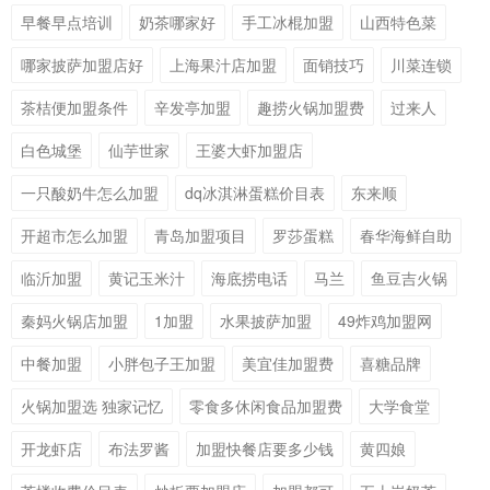
早餐早点培训
奶茶哪家好
手工冰棍加盟
山西特色菜
哪家披萨加盟店好
上海果汁店加盟
面销技巧
川菜连锁
茶桔便加盟条件
辛发亭加盟
趣捞火锅加盟费
过来人
白色城堡
仙芋世家
王婆大虾加盟店
一只酸奶牛怎么加盟
dq冰淇淋蛋糕价目表
东来顺
开超市怎么加盟
青岛加盟项目
罗莎蛋糕
春华海鲜自助
临沂加盟
黄记玉米汁
海底捞电话
马兰
鱼豆吉火锅
秦妈火锅店加盟
1加盟
水果披萨加盟
49炸鸡加盟网
中餐加盟
小胖包子王加盟
美宜佳加盟费
喜糖品牌
火锅加盟选 独家记忆
零食多休闲食品加盟费
大学食堂
开龙虾店
布法罗酱
加盟快餐店要多少钱
黄四娘