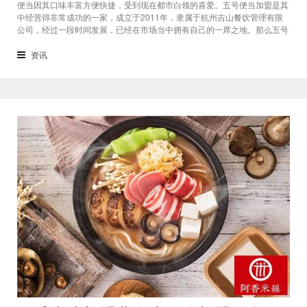
便当因其口味丰富方便快捷，受到现在都市白领的喜爱。五号便当加盟是其
中经营得非常成功的一家，成立于2011年，隶属于杭州吉山餐饮管理有限
公司，经过一段时间发展，已经在市场当中拥有自己的一席之地。那么五号
便当加盟费多少呢？下面我们就来简单介绍一下。五号便当加盟费多少的问
题，我们以一个40㎡的创业店为例。一是加盟费用，用以获得五号便当品牌
资讯
的授权费用一般为1.98万