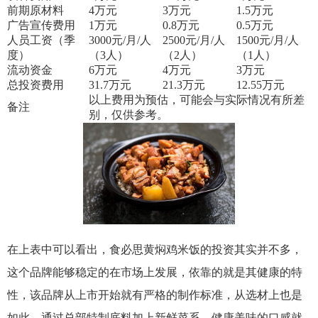
前期原材料
4
万元
3
万元
1.5
万元
广告宣传费用
1
万元
0.8
万元
0.5
万元
人员工资（季
3000
元/月/人
2500
元/月/人
1500
元/月/人
度）
（3人）
（2人）
（1人）
流动资金
6
万元
4
万元
3
万元
总投资费用
31.7
万元
21.3
万元
12.55
万元
以上费用为预估，可能会与实际情况有所差
备注
别，仅供参考。
在上表中可以看出，食必思黄焖鸡米饭的投资其实并不多，
这个品牌能够稳定的在市场上发展，依靠的就是其健康的特
性，该品牌从上市开始就有严格的制作标准，从选材上也是
如此，通过总部特制底料加上新鲜菜系，健康美味的口感就