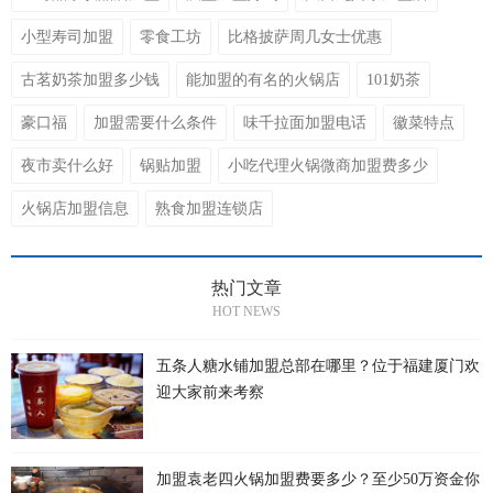
小型寿司加盟
零食工坊
比格披萨周几女士优惠
古茗奶茶加盟多少钱
能加盟的有名的火锅店
101奶茶
豪口福
加盟需要什么条件
味千拉面加盟电话
徽菜特点
夜市卖什么好
锅贴加盟
小吃代理火锅微商加盟费多少
火锅店加盟信息
熟食加盟连锁店
热门文章
HOT NEWS
五条人糖水铺加盟总部在哪里？位于福建厦门欢
迎大家前来考察
加盟袁老四火锅加盟费要多少？至少50万资金你