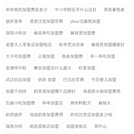
串串香的加盟费是多少
中小学附近开什么店好
周老爹熟食
披萨菜单
港堡汉堡加盟官网
pbear北极熊加盟
洛阳小吃街
缘喜寿司加盟费
麻辣烫加盟费
老婆大人零食店加盟电话
歌帝梵冰淇淋
麻辣烫加盟哪家好
大卡司加盟费
正规加盟
熟食加盟费
禾一寿司加盟
老佛爷牛蛙
餐饮加盟店什么最火
旺客加盟
武汉饮品加盟
烘焙 加盟
巴贝拉官网
可莎蜜儿加盟
加盟个鸡排
奶茶屋加盟哪个品牌好
海底捞火锅加盟费用
瓦罐小吃加盟费
串串加盟店
烤肉料配方
麻辣火
斜塔披萨
地道奶茶加盟费用
炸鸡汉堡店加盟多少钱
瑞美尔特
南昌蛋糕店加盟
加盟体验店
茶叶山