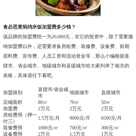
食必思黄焖鸡米饭加盟费多少钱？
该品牌的加盟费统一为20,000元，在它的投资中，除了需要缴
纳加盟费以外，还需要准备房租费、装修费、设备费、前期
原料费、宣传费、人员工资和流动资金等，那么小编根据直
辖市、省会城市、地级城市和县级城市给大家列举了相关的
表格，具体请往下看吧。
直辖市/省会城
加盟级别
地级城市
县级城市
市
店铺面积
80
㎡
70
㎡
50
㎡
加盟费
2
万元
2
万元
2
万元
房租费用（押一
1.5
万元/月
9000
元/月
6500
元/月
付三）
装修费用
1000
元/㎡
700
元/㎡
300
元/㎡
设备费用
2
万元
1.5
万元
1
万元