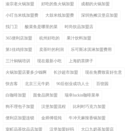
渝宗老火锅加盟
好吃的鱼火锅加盟
成都的火锅加盟
小叮当米线加盟费
大鼓米线加盟费
深圳热摊汉堡店加盟
找门卫
酸菜鱼是哪里的菜
时尚饮品加盟店
365便利店加盟
杭州好吃的
果汁饮料加盟
第1佳鸡排加盟
卖茶叶的利润
乐可斯冰淇淋加盟费用
三汁焖锅培训
现在最新小吃
上海奶茶牌子
火锅加盟店要多少钱啊
长沙超市加盟
现在免费致富好生意
快吉客
北京三元牛奶
90后创业成功人士
百饺园
白咖啡加盟
面食品牌加盟
瑞幸luckin咖啡菜单
狗不理包子加盟
汉堡加盟流程
比利时巧克力加盟
便利店加盟连锁
金师傅馄饨
牛冲天麻辣香锅加盟
室町品茶饮品店加盟
汉堡加盟好吗
大口九奶茶加盟店