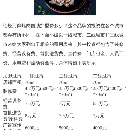
佰烧海鲜烤肉自助加盟费多少？这个品牌的投资在各个城市
都会有所不同，在下面小编以一线城市、二线城市和三线城
市来给大家列出了相关的费用表格，其中投资都包含了装修
费、经营设备费、首批进货费、宣传费、门店租金、人员工
资、水电费和流动资金等，具体请如下表所示：
加盟城市
一线城市
二线城市
三线城市
店铺面积
70
㎡
70
㎡
70
㎡
4.2
万元(600元/㎡
3.5
万元(500元/㎡
2.8
万元(400元/㎡
装修费
*70㎡)
*70㎡)
*70㎡)
经营设备
7.5
万元
7
万元
6.5
万元
费
首批进货
8
万元
7.5
万元
7
万元
费/原料费
广告宣传
6000
元
5000
元
4000
元