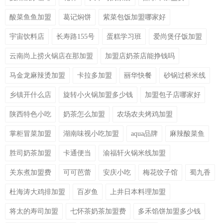
酸菜鱼鱼加盟
葛记焖饼
紫菜包饭加盟哪家好
宇宙饮料店
长寿路155号
蛋糕学习班
爱尚煲仔饭加盟
云南尚上捞火锅店在那加盟
加盟店奶茶店能挣钱吗
马金龙麻辣烫加盟
卡拉多加盟
丽华快餐
砂锅过桥米线
乡镇开什么店
旋转小火锅加盟多少钱
加盟包子店哪家好
陕西特色小吃
奶茶怎么加盟
农场农夫烤鸡加盟
掌柜冒菜加盟
湖南味视小吃加盟
aqua品牌
麻辣酸菜鱼
胜司奶茶加盟
卡通便当
渝福轩火锅米线加盟
关东煮加盟费
可可芭蕾
安庆小吃
梅花饺子馆
蜀九香
杜海涛大鸡排加盟
百岁鱼
上井日本料理加盟
将太的寿司加盟
七怀茶奶茶加盟费
多禾馅饼加盟多少钱