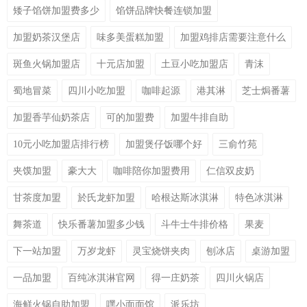
矮子馅饼加盟费多少
馅饼品牌快餐连锁加盟
加盟奶茶汉堡店
味多美蛋糕加盟
加盟鸡排店需要注意什么
斑鱼火锅加盟店
十元店加盟
土豆小吃加盟店
青沫
蜀地冒菜
四川小吃加盟
咖啡起源
港其淋
芝士焗番薯
加盟香芋仙奶茶店
可的加盟费
加盟牛排自助
10元小吃加盟店排行榜
加盟煲仔饭哪个好
三俞竹苑
夹馍加盟
豪大大
咖啡陪你加盟费用
仁信双皮奶
甘茶度加盟
於氏龙虾加盟
哈根达斯冰淇淋
特色冰淇淋
舞茶道
快乐番薯加盟多少钱
斗牛士牛排价格
果麦
下一站加盟
万岁龙虾
灵宝烧饼夹肉
刨冰店
桌游加盟
一品加盟
百纯冰淇淋官网
得一庄奶茶
四川火锅店
海鲜火锅自助加盟
嘿小面面馆
派乐坊