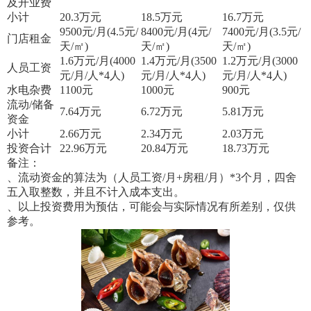
及开业费
小计
20.3
万元
18.5
万元
16.7
万元
9500
元/月(4.5元/
8400
元/月(4元/
7400
元/月(3.5元/
门店租金
天/㎡)
天/㎡)
天/㎡)
1.6
万元/月(4000
1.4
万元/月(3500
1.2
万元/月(3000
人员工资
元/月/人*4人)
元/月/人*4人)
元/月/人*4人)
水电杂费
1100
元
1000
元
900
元
流动/储备
7.64
万元
6.72
万元
5.81
万元
资金
小计
2.66
万元
2.34
万元
2.03
万元
投资合计
22.96
万元
20.84
万元
18.73
万元
备注：
、流动资金的算法为（人员工资/月+房租/月）*3个月，四舍
五入取整数，并且不计入成本支出。
、以上投资费用为预估，可能会与实际情况有所差别，仅供
参考。