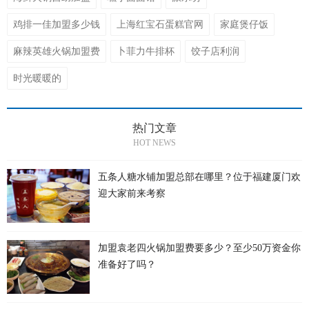
鸡排一佳加盟多少钱
上海红宝石蛋糕官网
家庭煲仔饭
麻辣英雄火锅加盟费
卜菲力牛排杯
饺子店利润
时光暖暖的
热门文章
HOT NEWS
五条人糖水铺加盟总部在哪里？位于福建厦门欢
迎大家前来考察
加盟袁老四火锅加盟费要多少？至少50万资金你
准备好了吗？