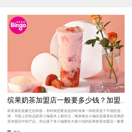
缤果奶茶加盟店一般要多少钱？加盟费4万元总体开店费用仅需20万
奶茶真的是解乏的利器，有时候想要休息的时候来一杯奶茶是个不错的选
择，市面上的饮品奶茶小编基本上都尝过，喝来喝去小编还是最喜欢缤果奶
茶加盟店中的产品，所以接下来小编要给大家介绍的缤果奶茶加盟店一般要
多少钱等问题，​如今创业者们都比较关注这个事情，现在又是在疫情期间，
拥有自己的店铺也会是一个不错的选择，所以感兴趣的话就跟着小编的步伐
资讯