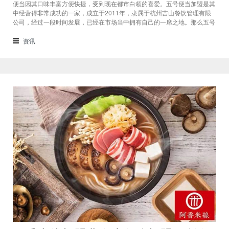
便当因其口味丰富方便快捷，受到现在都市白领的喜爱。五号便当加盟是其
中经营得非常成功的一家，成立于2011年，隶属于杭州吉山餐饮管理有限
公司，经过一段时间发展，已经在市场当中拥有自己的一席之地。那么五号
便当加盟费多少呢？下面我们就来简单介绍一下。五号便当加盟费多少的问
题，我们以一个40㎡的创业店为例。一是加盟费用，用以获得五号便当品牌
资讯
的授权费用一般为1.98万