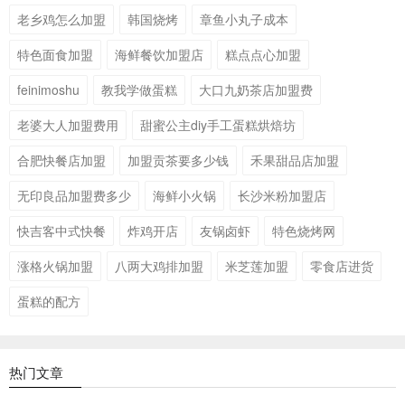
老乡鸡怎么加盟
韩国烧烤
章鱼小丸子成本
特色面食加盟
海鲜餐饮加盟店
糕点点心加盟
feinimoshu
教我学做蛋糕
大口九奶茶店加盟费
老婆大人加盟费用
甜蜜公主diy手工蛋糕烘焙坊
合肥快餐店加盟
加盟贡茶要多少钱
禾果甜品店加盟
无印良品加盟费多少
海鲜小火锅
长沙米粉加盟店
快吉客中式快餐
炸鸡开店
友锅卤虾
特色烧烤网
涨格火锅加盟
八两大鸡排加盟
米芝莲加盟
零食店进货
蛋糕的配方
热门文章