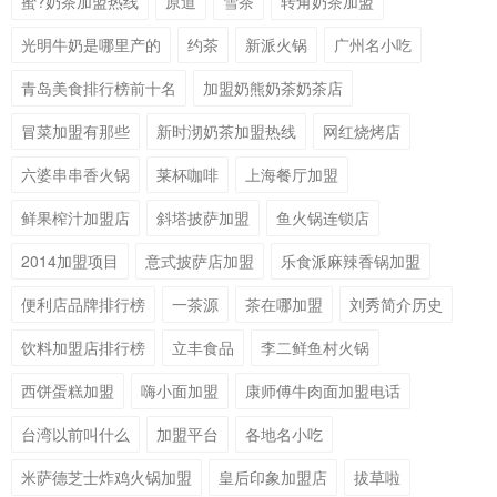
蜜?奶茶加盟热线
原道
雪茶
转角奶茶加盟
光明牛奶是哪里产的
约茶
新派火锅
广州名小吃
青岛美食排行榜前十名
加盟奶熊奶茶奶茶店
冒菜加盟有那些
新时沏奶茶加盟热线
网红烧烤店
六婆串串香火锅
莱杯咖啡
上海餐厅加盟
鲜果榨汁加盟店
斜塔披萨加盟
鱼火锅连锁店
2014加盟项目
意式披萨店加盟
乐食派麻辣香锅加盟
便利店品牌排行榜
一茶源
茶在哪加盟
刘秀简介历史
饮料加盟店排行榜
立丰食品
李二鲜鱼村火锅
西饼蛋糕加盟
嗨小面加盟
康师傅牛肉面加盟电话
台湾以前叫什么
加盟平台
各地名小吃
米萨德芝士炸鸡火锅加盟
皇后印象加盟店
拔草啦