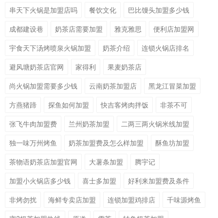
串天下火锅是加盟店吗
餐饮文化
巴比馒头加盟多少钱
成都建设巷
奶茶店需要加盟
雅克雅思
便利店加盟网
宇食天下汤烤喷泉火锅加盟
奶茶介绍
连锁火锅店排名
避风塘奶茶店官网
家得利
果麦奶茶店
尚火锅加盟需要多少钱
云南奶茶加盟店
黑龙江冒菜加盟
方燕猪蹄
探鱼如何加盟
快吉客烤肉拌饭
非茶不可
张飞牛肉加盟费
兰州奶茶加盟
二两三两火锅米线加盟
独一味万州烤鱼
奶茶加盟费及怎么样加盟
酥鱼坊加盟
茶物语奶茶店加盟官网
大薯条加盟
腾宇记
加盟小火锅店多少钱
喜士多加盟
好利来加盟费及条件
非烤勿扰
海鲜专卖店加盟
连锁加盟鸡排店
千味源烤鱼