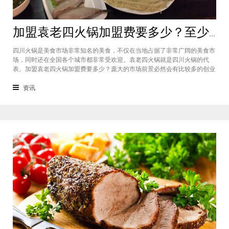
加盟袁老四火锅加盟费要多少？至少50万资金你准备好了吗？
四川火锅是美食市场非常知名的美食，不仅在当地占据了非常广阔的美食市
场，同时还在全国各个城市都非常受欢迎。袁老四火锅就是四川火锅的代
表。加盟袁老四火锅加盟费要多少？庞大的市场前景必然会有比较多的创业
者愿意投资加盟，而且通过市场上详细的调查可以得知的是，在不同级别的
城市都有着不一样的加盟费标准，袁老四火锅加盟至少要有50万资金你准备
资讯
好了吗？加盟袁老四火锅加盟费要