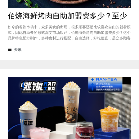
佰烧海鲜烤肉自助加盟费多少？至少需要18.73-22.96元方可加盟
如今的餐饮市场中，众多美食的出现，很多顾客还是比较喜欢自由的就餐模
式，因此自助餐的形式深受市场欢迎，佰烧海鲜烤肉自助加盟费多少？这个
品牌特色配方制作，多种食材进行搭配，自由选择，好吃便宜，是众多顾客
的好选择，佰烧海鲜烤肉自助加盟的投资大概是在187,300-229,600元之
间，下面就一起来看看吧。佰烧海鲜烤肉自助加盟费多少？这个品牌的投资
资讯
在各个城市都会有所