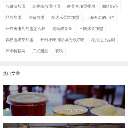
煎饼侠加盟
金香缘加盟电话
酸菜鱼加盟费用
四叶奶茶
品牌加盟
酒馆加盟
爱达乐蛋糕加盟
上海有名的小吃
开炸鸡排店加盟怎么样
老家酸菜鱼
三国烤鱼加盟
青柠蜜奶茶加盟
开封小吃街哪里的最好吃
考拉是正品吗
萨米特官网
广式甜品
双响
热门文章
2021-07-29