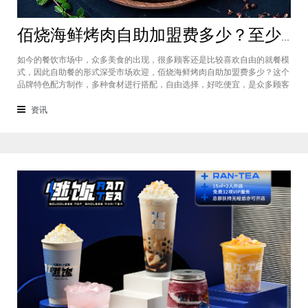
佰烧海鲜烤肉自助加盟费多少？至少需要18.73-22.96元方可加盟
如今的餐饮市场中，众多美食的出现，很多顾客还是比较喜欢自由的就餐模
式，因此自助餐的形式深受市场欢迎，佰烧海鲜烤肉自助加盟费多少？这个
品牌特色配方制作，多种食材进行搭配，自由选择，好吃便宜，是众多顾客
的好选择，佰烧海鲜烤肉自助加盟的投资大概是在187,300-229,600元之
间，下面就一起来看看吧。佰烧海鲜烤肉自助加盟费多少？这个品牌的投资
资讯
在各个城市都会有所