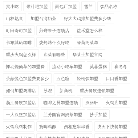
卖小吃
果汁吧加盟
面包厂加盟
雪兰
饮品名称
山林熟食
加盟台湾奶茶
好大大鸡排加盟费多少钱
町田寿司加盟
煎饼果子连锁店
益禾堂怎么样
卡布其诺咖啡
烧烤烤什么好吃
绿茵阁菜单
重庆火锅怎么样
卤菜有哪些
华莱士加盟官网
悸动烧仙草的加盟费
流动小吃车加盟
莫菲蛋糕
崔冬冬
茶颜悦色加盟费要多少
五色糖
轻松饮加盟
口口香加盟
如何加盟鸡排店
苏澄
新商机
重庆餐饮连锁加盟
浙江餐饮加盟店
咖啡之翼加盟连锁
汉丽轩
火锅店加盟
十大汉堡加盟店
兰芳园官网奶茶加盟
抄手加盟
火锅底料制作
赞啤精酿
勿相忘串串香
快天下快餐加盟