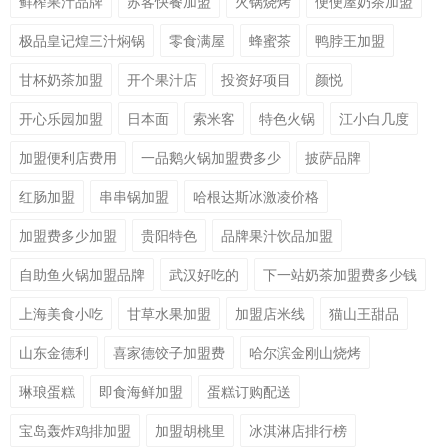
鲜榨果汁品牌
苏客快餐加盟
火锅烧烤
便便屋奶茶加盟
极品皇记煌三汁焖锅
零食满屋
蜂蜜茶
鸭脖王加盟
甘杯奶茶加盟
开个果汁店
投资好项目
颜悦
开心乐园加盟
日本面
索米客
特色火锅
江小白几度
加盟便利店费用
一品鹅火锅加盟费多少
披萨品牌
红肠加盟
串串锅加盟
哈根达斯冰激凌价格
加盟费多少加盟
贵阳特色
品牌果汁饮品加盟
自助鱼火锅加盟品牌
武汉好吃的
下一站奶茶加盟费多少钱
上海美食小吃
甘草水果加盟
加盟店米线
猫山王甜品
山东金德利
喜家德饺子加盟费
哈尔滨金刚山烧烤
琳琅蛋糕
即食海鲜加盟
蛋糕订购配送
宝岛轰炸鸡排加盟
加盟胡桃里
冰淇淋店排行榜