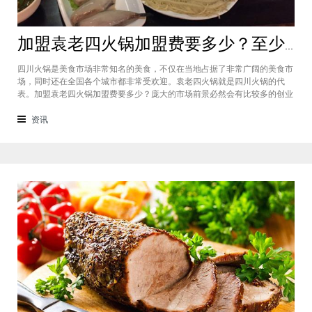
加盟袁老四火锅加盟费要多少？至少50万资金你准备好了吗？
四川火锅是美食市场非常知名的美食，不仅在当地占据了非常广阔的美食市
场，同时还在全国各个城市都非常受欢迎。袁老四火锅就是四川火锅的代
表。加盟袁老四火锅加盟费要多少？庞大的市场前景必然会有比较多的创业
者愿意投资加盟，而且通过市场上详细的调查可以得知的是，在不同级别的
城市都有着不一样的加盟费标准，袁老四火锅加盟至少要有50万资金你准备
资讯
好了吗？加盟袁老四火锅加盟费要