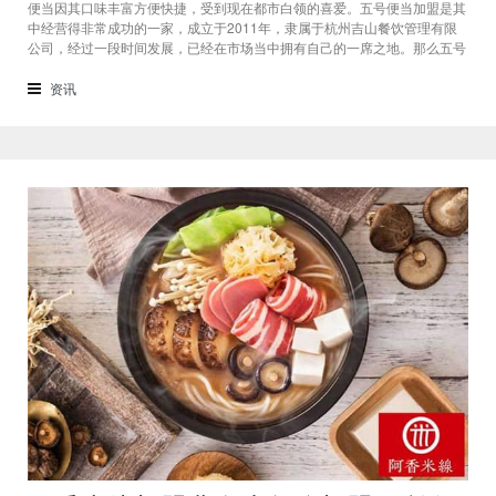
便当因其口味丰富方便快捷，受到现在都市白领的喜爱。五号便当加盟是其
中经营得非常成功的一家，成立于2011年，隶属于杭州吉山餐饮管理有限
公司，经过一段时间发展，已经在市场当中拥有自己的一席之地。那么五号
便当加盟费多少呢？下面我们就来简单介绍一下。五号便当加盟费多少的问
题，我们以一个40㎡的创业店为例。一是加盟费用，用以获得五号便当品牌
资讯
的授权费用一般为1.98万