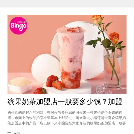
缤果奶茶加盟店一般要多少钱？加盟费4万元总体开店费用仅需20万
奶茶真的是解乏的利器，有时候想要休息的时候来一杯奶茶是个不错的选
择，市面上的饮品奶茶小编基本上都尝过，喝来喝去小编还是最喜欢缤果奶
茶加盟店中的产品，所以接下来小编要给大家介绍的缤果奶茶加盟店一般要
多少钱等问题，​如今创业者们都比较关注这个事情，现在又是在疫情期间，
拥有自己的店铺也会是一个不错的选择，所以感兴趣的话就跟着小编的步伐
资讯