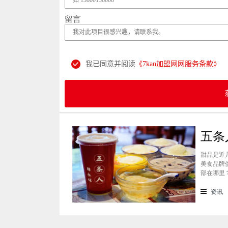
留言
我已同意并阅读
《7kan加盟网网服务条款》
甜品是近
美食品牌
部在哪里
景纷纷想
条人糖水
资讯