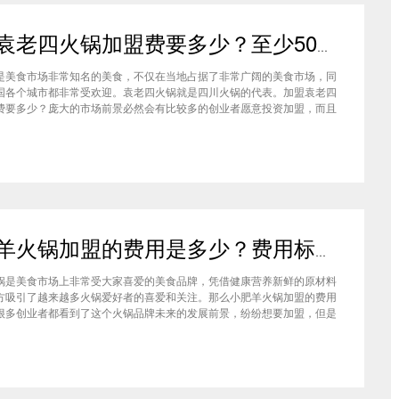
加盟袁老四火锅加盟费要多少？至少50万资金你准备好了吗？
是美食市场非常知名的美食，不仅在当地占据了非常广阔的美食市场，同
国各个城市都非常受欢迎。袁老四火锅就是四川火锅的代表。加盟袁老四
费要多少？庞大的市场前景必然会有比较多的创业者愿意投资加盟，而且
上详细的调查可以得知的是，在不同级别的城市都有着不一样的加盟费标
四火锅加盟至少要有50万资金你准备好了吗？加盟袁老四火锅加盟费要
小肥羊火锅加盟的费用是多少？费用标准如下看你是否符合加盟资格
锅是美食市场上非常受大家喜爱的美食品牌，凭借健康营养新鲜的原材料
方吸引了越来越多火锅爱好者的喜爱和关注。那么小肥羊火锅加盟的费用
很多创业者都看到了这个火锅品牌未来的发展前景，纷纷想要加盟，但是
自己的资金能力有没有加盟的资格。下面就让小编带大家一起了解小肥羊
的费用情况让创业者拥有更多信息。创业是现在非常热门的项目，很多有