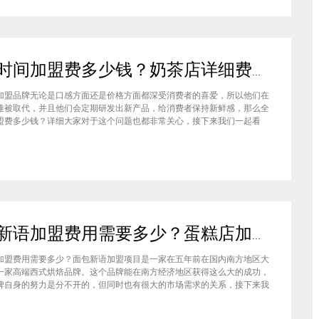
全味时间加盟费多少钱？奶茶店详细费用分析就在这！
加盟品牌无论是口感方面还是价格方面都深受消费者的喜爱，所以他们在
难被取代，并且他们会定期研发出新产品，给消费者保持新鲜感，那么全
盟费多少钱？详细大家对于这个问题也都非常关心，接下来我们一起看
盟全味时间奶茶，其实我也做过另一家的奶茶店，在这里就不说名字了。
说得很好，公司也确实提供了设备和产品，但开了一个月后，发现生意不
面包新语加盟费用需要多少？蛋糕店加盟费用太高了吗？
加盟费用需要多少？面包新语加盟项目是一家在五年前在国内南方地区大
一家高端西式烘焙品牌。这个品牌能在南方经济地区获得这么大的成功，
牌自身的努力是分不开的，但同时也有很大的市场需求的关系，接下来我
来看看这个项目。首先，面包新语可以说在是在国内市场上的首先一家传
正宗的西式烘焙品牌，这对于很多国内的消费者就是一个很大的卖点，首