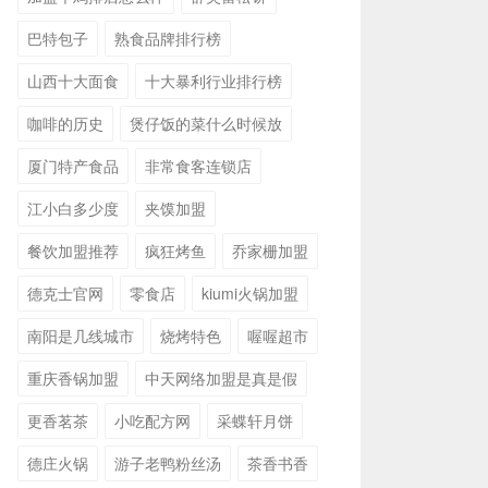
巴特包子
熟食品牌排行榜
山西十大面食
十大暴利行业排行榜
咖啡的历史
煲仔饭的菜什么时候放
厦门特产食品
非常食客连锁店
江小白多少度
夹馍加盟
餐饮加盟推荐
疯狂烤鱼
乔家栅加盟
德克士官网
零食店
kiumi火锅加盟
南阳是几线城市
烧烤特色
喔喔超市
重庆香锅加盟
中天网络加盟是真是假
更香茗茶
小吃配方网
采蝶轩月饼
德庄火锅
游子老鸭粉丝汤
茶香书香