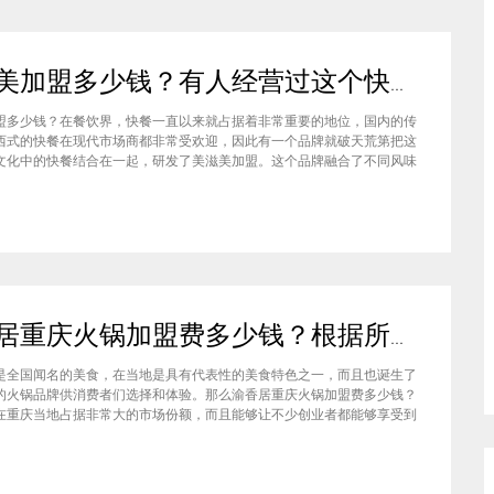
美滋美加盟多少钱？有人经营过这个快餐品牌吗
盟多少钱？在餐饮界，快餐一直以来就占据着非常重要的地位，国内的传
西式的快餐在现代市场商都非常受欢迎，因此有一个品牌就破天荒第把这
文化中的快餐结合在一起，研发了美滋美加盟。这个品牌融合了不同风味
竞争力非常强悍，那么有人加盟过这个项目吗，加盟费是多少？美滋美加
？这个品牌是进来十分火爆的一个餐饮品牌，它诞生于仟吉快餐加盟管理
渝香居重庆火锅加盟费多少钱？根据所在城市进行规划非常合适创业
是全国闻名的美食，在当地是具有代表性的美食特色之一，而且也诞生了
的火锅品牌供消费者们选择和体验。那么渝香居重庆火锅加盟费多少钱？
在重庆当地占据非常大的市场份额，而且能够让不少创业者都能够享受到
给自己带来的红利，加盟费一般也是根据创业者所在城市进行制定和规划
居重庆火锅加盟成为了大家心中非常合适的创业项目。重庆是一个美食遍