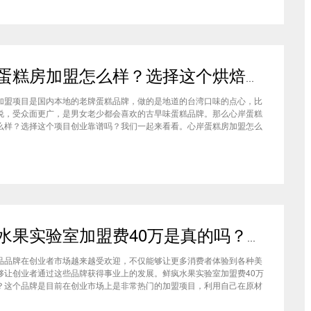
心岸蛋糕房加盟怎么样？选择这个烘焙品牌创业靠谱吗
加盟项目是国内本地的老牌蛋糕品牌，做的是地道的台湾口味的点心，比
说，受众面更广，是男女老少都会喜欢的古早味蛋糕品牌。那么心岸蛋糕
么样？选择这个项目创业靠谱吗？我们一起来看看。心岸蛋糕房加盟怎么
很多加盟商会觉得，现在要不就是流行欧包，要不就是流行可颂，怎么还
商去加盟传统烘焙店呢？这您就有所不知了，实际上，在很多二线城市，
鲜疯水果实验室加盟费40万是真的吗？根本没有传言中那么多！
品品牌在创业者市场越来越受欢迎，不仅能够让更多消费者体验到各种美
够让创业者通过这些品牌获得事业上的发展。鲜疯水果实验室加盟费40万
？这个品牌是目前在创业市场上是非常热门的加盟项目，利用自己在原材
新鲜特点和独特的制作配方在消费者心中留下比较好的印象，比较低廉的
实验室加盟用也成为了众多创业者青睐的项目，根本没有传言中的那么