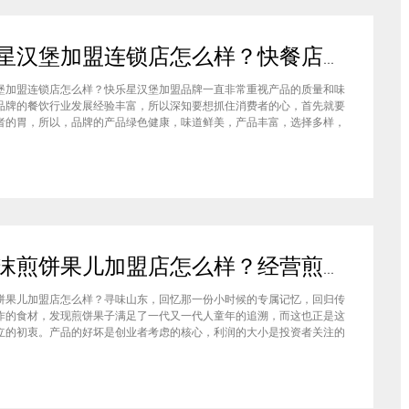
快乐星汉堡加盟连锁店怎么样？快餐店中产品口味如何？
堡加盟连锁店怎么样？快乐星汉堡加盟品牌一直非常重视产品的质量和味
品牌的餐饮行业发展经验丰富，所以深知要想抓住消费者的心，首先就要
者的胃，所以，品牌的产品绿色健康，味道鲜美，产品丰富，选择多样，
费者都说好，品牌旗下每家门店的生意都很不错，下面就为大家仔细分析
汉堡品牌加盟费多少钱？快乐星汉堡加盟连锁店怎么样？这个品牌在市场
石小沫煎饼果儿加盟店怎么样？经营煎饼果子店利润如何
饼果儿加盟店怎么样？寻味山东，回忆那一份小时候的专属记忆，回归传
作的食材，发现煎饼果子满足了一代又一代人童年的追溯，而这也正是这
立的初衷。产品的好坏是创业者考虑的核心，利润的大小是投资者关注的
此，加盟商们始终关心的问题是石小沫煎饼果儿加盟怎么样？适不适合加
钱吗？下面小编将为大家解答这些问题。石小沫煎饼果儿加盟店怎么样？