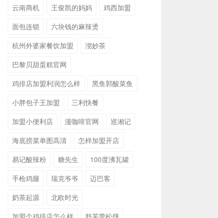
云南商机
王俊凯的妈妈
鸡西加盟
面包连锁
六块钱的麻辣烫
杭州外婆家餐饮加盟
沏妙茶
巴黎贝甜蛋糕官网
鸡排店加盟利润怎么样
黑鱼郭酸菜鱼
小胖包子王加盟
三利快餐
加盟小便利店
漫咖啡官网
巡湘记
海底捞菜单图高清
怎样加盟开店
易记酸辣粉
糖先生
100度沸瓦罐
手枪鸡腿
瑞克爷爷
迈巴客
奶茶起源
北欧时光
加盟个鸡排店怎么样
舒芙蕾松饼