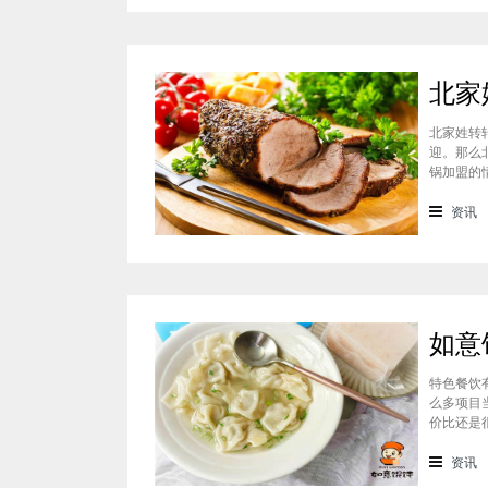
北家姓转
迎。那么
锅加盟的
迎的美食
锅凭借自
资讯
特色餐饮
么多项目
价比还是
可以达到
一下如意
资讯