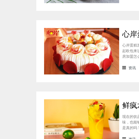
心岸蛋糕
起欧包来
房加盟怎
样？很能
会有加盟
资讯
现在的饮
味，也能
是真的吗
料上面的
鲜疯水果
资讯