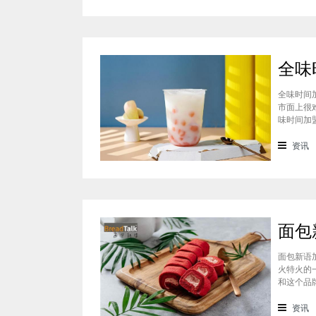
全味时间
市面上很
味时间加
看。在加
虽然开头
资讯
断
面包新语
火特火的
和这个品
们就一起
统地道且
资讯