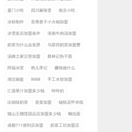
厦门小吃
四川麻辣烫
南京小吃
冰粉制作
吾蜀巷子小火锅加盟
冰雪皇后加盟条件
淮南牛肉汤加盟
奶茶为什么会发胖
乌茶邦奶茶加盟费
汤姆之家汉堡加盟
蔡林记热干面
阿福冰室
鸦儿李记
赚钱做什么
湖北锅盔
9068
手工水饺加盟
汇源果汁加盟多少钱
咔咔的
比锦味奶茶
冒菜加盟
锡纸花甲米线
猫山王榴莲甜品店加盟多少钱
蛔虫面
成都711便利店加盟
奶茶工坊加盟店