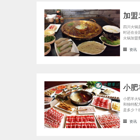
四川火锅
时还在全
火锅加盟
通过市场
准，袁老
资讯
小肥羊火
和独特配
是多少？
会考虑到
火锅加盟
资讯