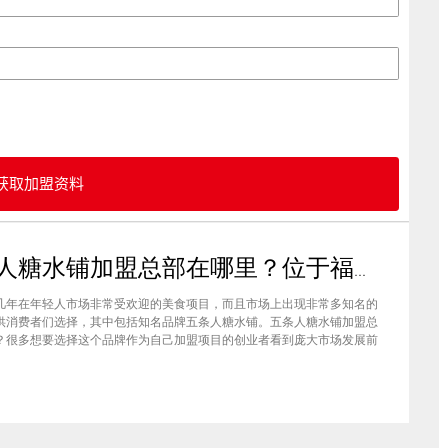
获取加盟资料
五条人糖水铺加盟总部在哪里？位于福建厦门欢迎大家前来考察
几年在年轻人市场非常受欢迎的美食项目，而且市场上出现非常多知名的
供消费者们选择，其中包括知名品牌五条人糖水铺。五条人糖水铺加盟总
？很多想要选择这个品牌作为自己加盟项目的创业者看到庞大市场发展前
要拥有到总部。其实大家可以来大家来福建厦门进行考察，带大家了解五
铺加盟情况，欢迎大家前来考察。五条人糖水铺加盟总部在哪里？五条人