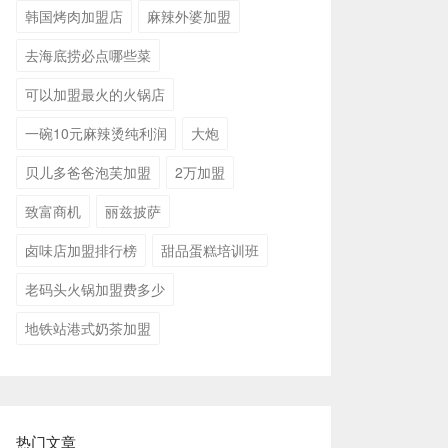
韩国烤肉加盟店
麻辣外婆加盟
去海底捞必点哪些菜
可以加盟最火的火锅店
一碗10元麻辣烫纯利润
大炮
贝儿多爸爸泡芙加盟
2万加盟
致富商机
丽兹披萨
卤味店加盟排行榜
甜品蛋糕培训班
老码头火锅加盟费多少
地铁站港式奶茶加盟
热门文章