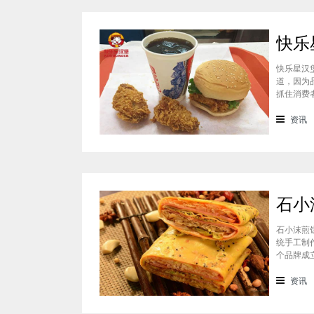
快乐星汉
道，因为
抓住消费
吃过的消
一下这个
资讯
石小沫煎
统手工制
个品牌成
重心。因
盟？能赚
资讯