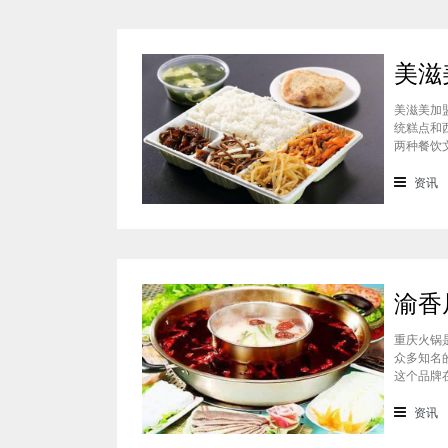
美滋美加
统糕点和
两种餐饮
的快餐，
盟多少钱
资讯
重庆火锅
众多知名
这个品牌
这个品牌
的，渝香
资讯