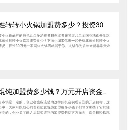
北家姓转转小火锅加盟费多少？投资30万一家网红火锅店就属于你
转小火锅品牌的特色让众多消费者和创业者在甘肃乃至全国各地都备受欢
北家姓转转小火锅加盟费多少？下面小编带你来一起分析北家姓转转小火
情况，投资30万元一家网红火锅店就属于你。火锅作为多年来都非常受欢
种类，在现在的市场中以不同的品牌和经营形态存在着。北家姓转转小火
己的产品和装修在美食市场当中受到越来越多的消费者喜爱。市场空间
如意馄饨加盟费多少钱？万元开店资金压力基本上不会出现在经营中
有市场是一定的，创业者也应该借助这样的机会实现自己的开店目标，这
当中，大家可以放心的看看如意馄饨加盟费多少钱？都包含哪些？它的性
很高的，创业者了解之后就知道它的加盟费包括方方面面，都是很轻松就
的，可见它的性价比对于项目来说还是很高的。加盟费用创业者想要了解
馄饨加盟费多少钱？是不是值得加盟？就可以从它的加盟费开始了解，这