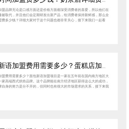
全味时间加盟费多少钱？奶茶店详细费用分析就在这！
加盟品牌无论是口感方面还是价格方面都深受消费者的喜爱，所以他们在
难被取代，并且他们会定期研发出新产品，给消费者保持新鲜感，那么全
盟费多少钱？详细大家对于这个问题也都非常关心，接下来我们一起看
盟全味时间奶茶，其实我也做过另一家的奶茶店，在这里就不说名字了。
说得很好，公司也确实提供了设备和产品，但开了一个月后，发现生意不
面包新语加盟费用需要多少？蛋糕店加盟费用太高了吗？
加盟费用需要多少？面包新语加盟项目是一家在五年前在国内南方地区大
一家高端西式烘焙品牌。这个品牌能在南方经济地区获得这么大的成功，
牌自身的努力是分不开的，但同时也有很大的市场需求的关系，接下来我
来看看这个项目。首先，面包新语可以说在是在国内市场上的首先一家传
正宗的西式烘焙品牌，这对于很多国内的消费者就是一个很大的卖点，首