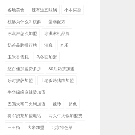
各地美食
辣有道五味锅
小本买卖
桃酥为什么叫桃酥
蛋糕配方
冰淇淋怎么加盟
冰淇淋机品牌
奶茶品牌排行榜
清真
奇乐
玉米香雪糕
乌冬面加盟
悠百佳加盟费多少
80后奶茶加盟
乐时披萨加盟
土老爹烤猪蹄加盟
牛华绿缘麻辣烫加盟
巴蜀大宅门火锅加盟
魏玲
起色
将军奶茶加盟电话
两头牛火锅加盟费
三王街
大米加盟
北京特色菜