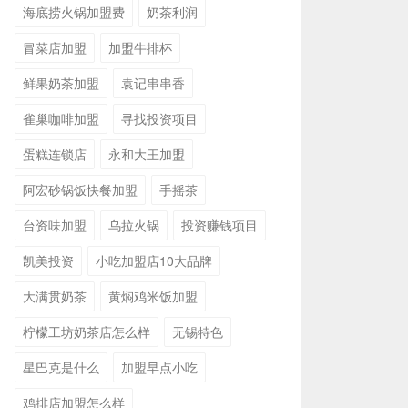
海底捞火锅加盟费
奶茶利润
冒菜店加盟
加盟牛排杯
鲜果奶茶加盟
袁记串串香
雀巢咖啡加盟
寻找投资项目
蛋糕连锁店
永和大王加盟
阿宏砂锅饭快餐加盟
手摇茶
台资味加盟
乌拉火锅
投资赚钱项目
凯美投资
小吃加盟店10大品牌
大满贯奶茶
黄焖鸡米饭加盟
柠檬工坊奶茶店怎么样
无锡特色
星巴克是什么
加盟早点小吃
鸡排店加盟怎么样