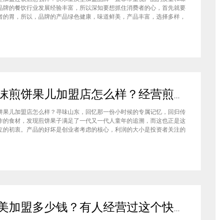
品牌的餐饮行业发展经验丰富，所以深知要想抓住消费者的心，首先就要
者的胃，所以，品牌的产品绿色健康，味道鲜美，产品丰富，选择多样，
费者都说好，品牌旗下每家门店的生意都很不错，下面就为大家仔细分析
汉堡品牌加盟费多少钱？快乐星汉堡加盟连锁店怎么样？这个品牌在市场
石小沫煎饼果儿加盟店怎么样？经营煎饼果子店利润如何
饼果儿加盟店怎么样？寻味山东，回忆那一份小时候的专属记忆，回归传
作的食材，发现煎饼果子满足了一代又一代人童年的追溯，而这也正是这
立的初衷。产品的好坏是创业者考虑的核心，利润的大小是投资者关注的
此，加盟商们始终关心的问题是石小沫煎饼果儿加盟怎么样？适不适合加
钱吗？下面小编将为大家解答这些问题。石小沫煎饼果儿加盟店怎么样？
美滋美加盟多少钱？有人经营过这个快餐品牌吗