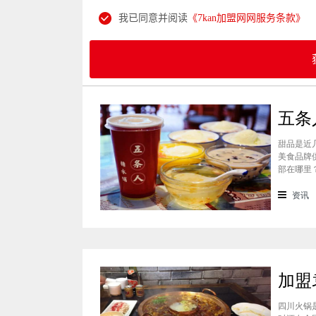
我已同意并阅读
《7kan加盟网网服务条款》
甜品是近
美食品牌
部在哪里
景纷纷想
条人糖水
资讯
四川火锅