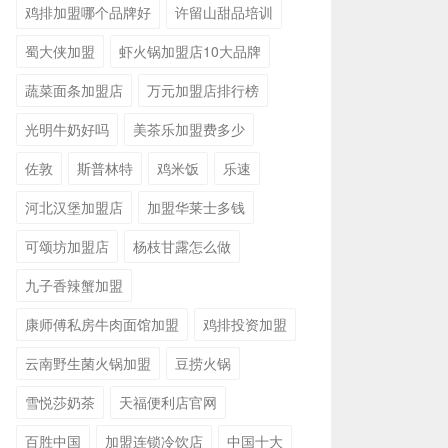
鸡排加盟哪个品牌好
许留山甜品培训
蜀大侠加盟
虾火锅加盟店10大品牌
蔬菜面条加盟店
万元加盟店排行榜
光明牛奶好吗
美茶乐加盟费多少
佐敦
斯普林特
鸡米饭
乐速
河北汉堡加盟店
加盟华莱士多钱
可颂坊加盟店
杨枝甘露怎么做
九子香辣蟹加盟
康师傅私房牛肉面馆加盟
鸡排投资加盟
云南野生菌火锅加盟
豆捞火锅
雪悦莎奶茶
天福便利店官网
百胜中国
加盟连锁冷饮店
中国十大