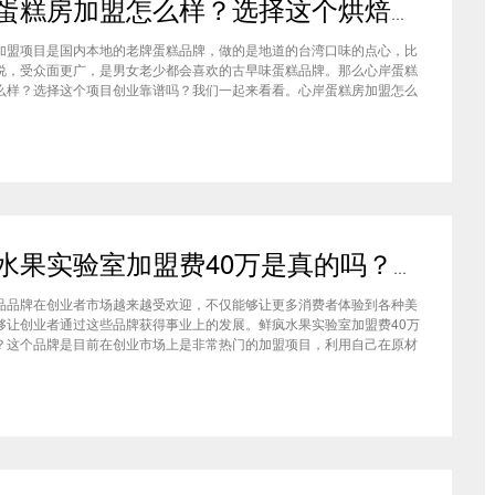
心岸蛋糕房加盟怎么样？选择这个烘焙品牌创业靠谱吗
加盟项目是国内本地的老牌蛋糕品牌，做的是地道的台湾口味的点心，比
说，受众面更广，是男女老少都会喜欢的古早味蛋糕品牌。那么心岸蛋糕
么样？选择这个项目创业靠谱吗？我们一起来看看。心岸蛋糕房加盟怎么
很多加盟商会觉得，现在要不就是流行欧包，要不就是流行可颂，怎么还
商去加盟传统烘焙店呢？这您就有所不知了，实际上，在很多二线城市，
鲜疯水果实验室加盟费40万是真的吗？根本没有传言中那么多！
品品牌在创业者市场越来越受欢迎，不仅能够让更多消费者体验到各种美
够让创业者通过这些品牌获得事业上的发展。鲜疯水果实验室加盟费40万
？这个品牌是目前在创业市场上是非常热门的加盟项目，利用自己在原材
新鲜特点和独特的制作配方在消费者心中留下比较好的印象，比较低廉的
实验室加盟用也成为了众多创业者青睐的项目，根本没有传言中的那么