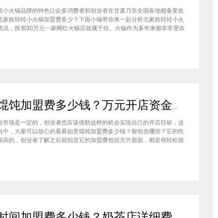
转小火锅品牌的特色让众多消费者和创业者在甘肃乃至全国各地都备受欢
北家姓转转小火锅加盟费多少？下面小编带你来一起分析北家姓转转小火
情况，投资30万元一家网红火锅店就属于你。火锅作为多年来都非常受欢
种类，在现在的市场中以不同的品牌和经营形态存在着。北家姓转转小火
己的产品和装修在美食市场当中受到越来越多的消费者喜爱。市场空间
如意馄饨加盟费多少钱？万元开店资金压力基本上不会出现在经营中
有市场是一定的，创业者也应该借助这样的机会实现自己的开店目标，这
当中，大家可以放心的看看如意馄饨加盟费多少钱？都包含哪些？它的性
很高的，创业者了解之后就知道它的加盟费包括方方面面，都是很轻松就
的，可见它的性价比对于项目来说还是很高的。加盟费用创业者想要了解
馄饨加盟费多少钱？是不是值得加盟？就可以从它的加盟费开始了解，这