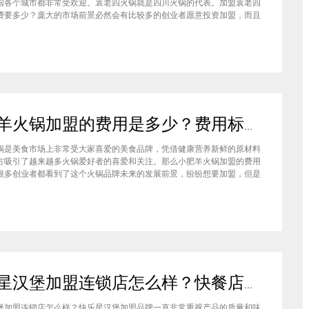
国各个城市都非常受欢迎。袁老四火锅就是四川火锅的代表。加盟袁老四
费要多少？庞大的市场前景必然会有比较多的创业者愿意投资加盟，而且
上详细的调查可以得知的是，在不同级别的城市都有着不一样的加盟费标
四火锅加盟至少要有50万资金你准备好了吗？加盟袁老四火锅加盟费要
小肥羊火锅加盟的费用是多少？费用标准如下看你是否符合加盟资格
锅是美食市场上非常受大家喜爱的美食品牌，凭借健康营养新鲜的原材料
方吸引了越来越多火锅爱好者的喜爱和关注。那么小肥羊火锅加盟的费用
很多创业者都看到了这个火锅品牌未来的发展前景，纷纷想要加盟，但是
自己的资金能力有没有加盟的资格。下面就让小编带大家一起了解小肥羊
的费用情况让创业者拥有更多信息。创业是现在非常热门的项目，很多有
快乐星汉堡加盟连锁店怎么样？快餐店中产品口味如何？
堡加盟连锁店怎么样？快乐星汉堡加盟品牌一直非常重视产品的质量和味