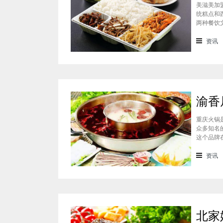
美滋美加
统糕点和
两种餐饮
的快餐，
盟多少钱
资讯
重庆火锅
众多知名
这个品牌
这个品牌
的，渝香
资讯