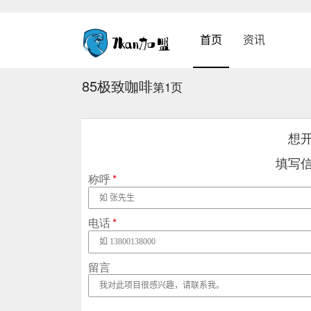
首页
资讯
85极致咖啡
第1页
想
填写
称呼
*
电话
*
留言