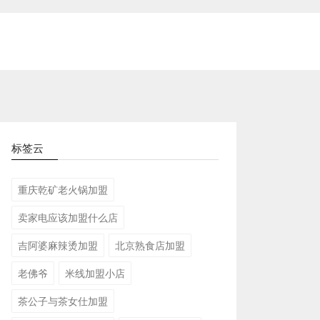
2026-08-01 16:56:41
标签云
重庆乾矿老火锅加盟
卖家电应该加盟什么店
吉阿婆麻辣烫加盟
北京熟食店加盟
老佛爷
米线加盟小店
茶公子与茶女仕加盟