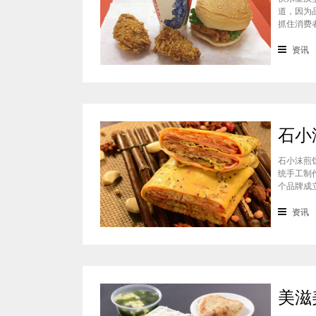
道，因为
抓住消费
吃过的消
一下这个
资讯
石小沫煎
统手工制
个品牌成
重心。因
盟？能赚
资讯