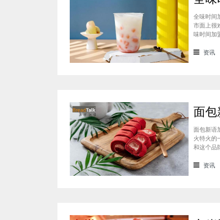
全味时间
市面上很
味时间加
看。在加
虽然开头
资讯
断
面包新语
火特火的
和这个品
们就一起
统地道且
资讯