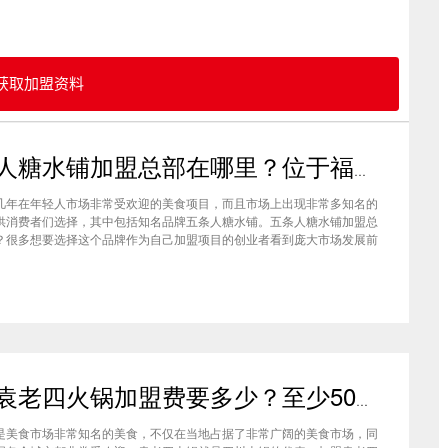
获取加盟资料
五条人糖水铺加盟总部在哪里？位于福建厦门欢迎大家前来考察
几年在年轻人市场非常受欢迎的美食项目，而且市场上出现非常多知名的
供消费者们选择，其中包括知名品牌五条人糖水铺。五条人糖水铺加盟总
？很多想要选择这个品牌作为自己加盟项目的创业者看到庞大市场发展前
要拥有到总部。其实大家可以来大家来福建厦门进行考察，带大家了解五
铺加盟情况，欢迎大家前来考察。五条人糖水铺加盟总部在哪里？五条人
加盟袁老四火锅加盟费要多少？至少50万资金你准备好了吗？
是美食市场非常知名的美食，不仅在当地占据了非常广阔的美食市场，同