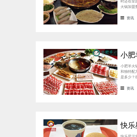
时还在全
火锅加盟
通过市场
准，袁老
资讯
小肥羊火
和独特配
是多少？
会考虑到
火锅加盟
资讯
快乐星汉