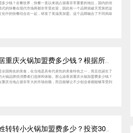
盟多少钱？在餐饮界，快餐一直以来就占据着非常重要的地位，国内的传
西式的快餐在现代市场商都非常受欢迎，因此有一个品牌就破天荒第把这
文化中的快餐结合在一起，研发了美滋美加盟。这个品牌融合了不同风味
竞争力非常强悍，那么有人加盟过这个项目吗，加盟费是多少？美滋美加
？这个品牌是进来十分火爆的一个餐饮品牌，它诞生于仟吉快餐加盟管理
渝香居重庆火锅加盟费多少钱？根据所在城市进行规划非常合适创业
是全国闻名的美食，在当地是具有代表性的美食特色之一，而且也诞生了
的火锅品牌供消费者们选择和体验。那么渝香居重庆火锅加盟费多少钱？
在重庆当地占据非常大的市场份额，而且能够让不少创业者都能够享受到
给自己带来的红利，加盟费一般也是根据创业者所在城市进行制定和规划
居重庆火锅加盟成为了大家心中非常合适的创业项目。重庆是一个美食遍
北家姓转转小火锅加盟费多少？投资30万一家网红火锅店就属于你