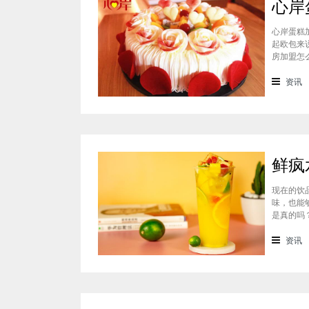
心岸蛋糕
起欧包来
房加盟怎
样？很能
会有加盟
资讯
现在的饮
味，也能
是真的吗
料上面的
鲜疯水果
资讯