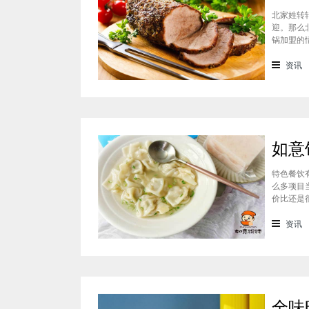
北家姓转
迎。那么
锅加盟的
迎的美食
锅凭借自
资讯
特色餐饮
么多项目
价比还是
可以达到
一下如意
资讯