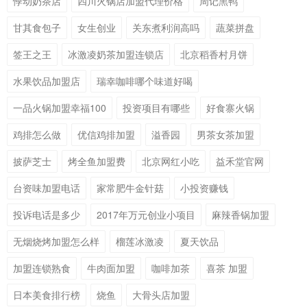
悸动奶茶店
四川火锅店加盟代理价格
周记黑鸭
甘其食包子
女生创业
关东煮利润高吗
蔬菜拼盘
签王之王
冰激凌奶茶加盟连锁店
北京稻香村月饼
水果饮品加盟店
瑞幸咖啡哪个味道好喝
一品火锅加盟幸福100
投资项目有哪些
好食寨火锅
鸡排怎么做
优信鸡排加盟
溢香园
男茶女茶加盟
披萨芝士
烤全鱼加盟费
北京网红小吃
益禾堂官网
台资味加盟电话
家常肥牛金针菇
小投资赚钱
投诉电话是多少
2017年万元创业小项目
麻辣香锅加盟
无烟烧烤加盟怎么样
榴莲冰激凌
夏天饮品
加盟连锁熟食
牛肉面加盟
咖啡加茶
喜茶 加盟
日本美食排行榜
烧鱼
大骨头店加盟