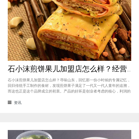
石小沫煎饼果儿加盟店怎么样？经营煎饼果子店利润如何
石小沫煎饼果儿加盟店怎么样？寻味山东，回忆那一份小时候的专属记忆，
回归传统手工制作的食材，发现煎饼果子满足了一代又一代人童年的追溯，
而这也正是这个品牌成立的初衷。产品的好坏是创业者考虑的核心，利润的
大小是投资者关注的重心。因此，加盟商们始终关心的问题是石小沫煎饼果
儿加盟怎么样？适不适合加盟？能赚钱吗？下面小编将为大家解答这些问
资讯
题。石小沫煎饼果儿加盟店怎么样？