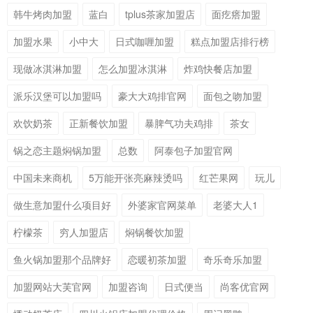
韩牛烤肉加盟
蓝白
tplus茶家加盟店
面疙瘩加盟
加盟水果
小中大
日式咖喱加盟
糕点加盟店排行榜
现做冰淇淋加盟
怎么加盟冰淇淋
炸鸡快餐店加盟
派乐汉堡可以加盟吗
豪大大鸡排官网
面包之吻加盟
欢饮奶茶
正新餐饮加盟
暴脾气功夫鸡排
茶女
锅之恋主题焖锅加盟
总数
阿泰包子加盟官网
中国未来商机
5万能开张亮麻辣烫吗
红芒果网
玩儿
做生意加盟什么项目好
外婆家官网菜单
老婆大人1
柠檬茶
穷人加盟店
焖锅餐饮加盟
鱼火锅加盟那个品牌好
恋暖初茶加盟
奇乐奇乐加盟
加盟网站大芙官网
加盟咨询
日式便当
尚客优官网