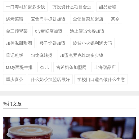
一口寿司加盟多少钱
万投资什么项目合适
甜品蛋糕
烧烤菜谱
麦食尚手抓饼加盟
全记冒菜加盟店
茶令
金三顾冒菜
diy蛋糕店加盟
池上便当快餐加盟
加美滋甜甜圈
矮子馅饼加盟
旋转小火锅利润大吗
董记煎饼
勾馋麻辣烫
加盟克罗克炸鸡多少钱
tasty西堤牛排
奈儿
古茗奶茶加盟网
上海甜品店
重庆喜茶
什么奶茶加盟店最好
学校门口适合做什么生意
热门文章