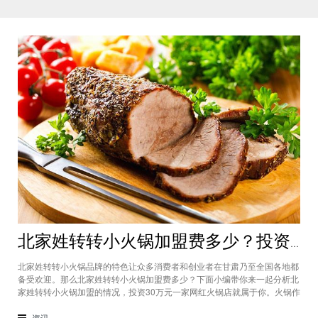
北家姓转转小火锅加盟费多少？投资30万一家网红火锅店就属于你
北家姓转转小火锅品牌的特色让众多消费者和创业者在甘肃乃至全国各地都
备受欢迎。那么北家姓转转小火锅加盟费多少？下面小编带你来一起分析北
家姓转转小火锅加盟的情况，投资30万元一家网红火锅店就属于你。火锅作
为多年来都非常受欢迎的美食种类，在现在的市场中以不同的品牌和经营形
态存在着。北家姓转转小火锅凭借自己的产品和装修在美食市场当中受到越
资讯