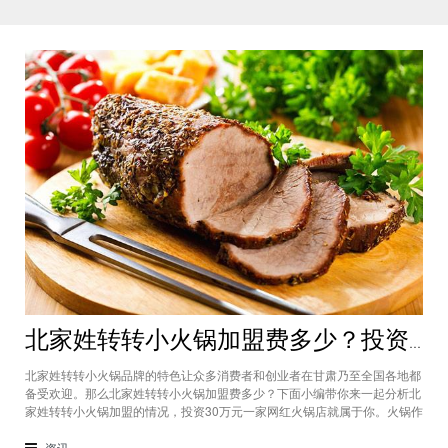
北家姓转转小火锅加盟费多少？投资30万一家网红火锅店就属于你
北家姓转转小火锅品牌的特色让众多消费者和创业者在甘肃乃至全国各地都
备受欢迎。那么北家姓转转小火锅加盟费多少？下面小编带你来一起分析北
家姓转转小火锅加盟的情况，投资30万元一家网红火锅店就属于你。火锅作
为多年来都非常受欢迎的美食种类，在现在的市场中以不同的品牌和经营形
态存在着。北家姓转转小火锅凭借自己的产品和装修在美食市场当中受到越
资讯