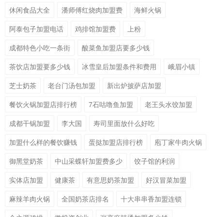
休闲食品大全
潘师傅红烧肉加盟费
海鲜火锅
阿泰包子加盟电话
鸡排馆加盟费
上粉
成都特色小吃一条街
酸菜鱼加盟店要多少钱
茶饮店加盟要多少钱
冰雪皇后加盟条件和费用
峨眉小镇
芝士奶茶
老台门汤包加盟
新出炉披萨店加盟
餐饮火锅加盟店排行榜
7石咕噜鱼加盟
老王头水饺加盟
成都干锅加盟
李大国
寿司里面放什么好吃
加盟什么样的餐饮赚钱
蛋挞加盟店排行榜
庖丁家牛肉火锅
御黑堂奶茶
中山采蝶轩加盟费多少
饺子馆的利润
实体店加盟
健康茶
有意思奶茶加盟
好汉冒菜加盟
麻辣羊肉火锅
全国奶茶店排名
十大串串香加盟连锁