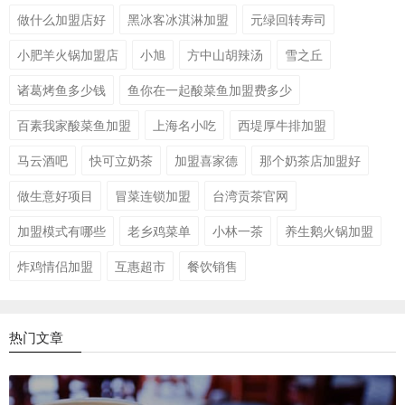
做什么加盟店好
黑冰客冰淇淋加盟
元绿回转寿司
小肥羊火锅加盟店
小旭
方中山胡辣汤
雪之丘
诸葛烤鱼多少钱
鱼你在一起酸菜鱼加盟费多少
百素我家酸菜鱼加盟
上海名小吃
西堤厚牛排加盟
马云酒吧
快可立奶茶
加盟喜家德
那个奶茶店加盟好
做生意好项目
冒菜连锁加盟
台湾贡茶官网
加盟模式有哪些
老乡鸡菜单
小林一茶
养生鹅火锅加盟
炸鸡情侣加盟
互惠超市
餐饮销售
热门文章