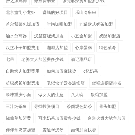
合之源鸡排
微投资创业
张亮麻辣烫加盟多少钱
北京簋街小龙虾
赚钱的好项目
乐山冷串串
首尔紫菜包饭加盟
时尚咖啡加盟
九猫欧式奶茶加盟
油水分离器
汉釜宫烧烤加盟
小五金加盟
奶酪加盟店
汉堡小子加盟费用
咖喱店加盟
心岸蛋糕
特色菜肴
七果
老婆大人加盟费多少钱
满记甜品店
自助烤肉加盟费用
如何加盟麻辣烫
c忆奶茶
超级奶爸加盟费用
袁记饺子云吞连锁店
蛋糕连锁店排名
渝味重庆小面
做女人的生意
八大碗
饭馆加盟
三汁焖锅鱼
寻找投资项目
茶颜观色奶茶
骨头加盟
烧仙草加盟费
可米奶茶加盟费多少钱
台道火爆大鱿鱼加盟
伴伴堂奶茶加盟
麦迪堡汉堡
如何加盟快餐