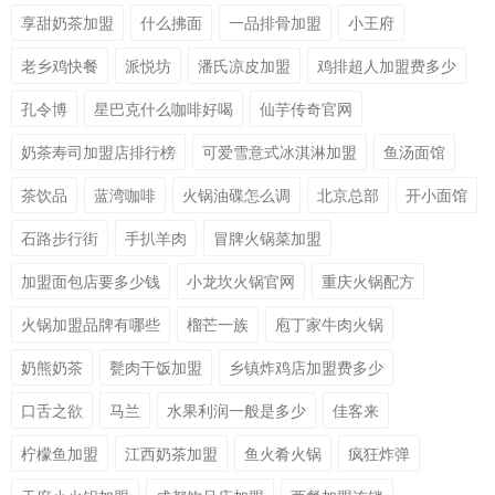
享甜奶茶加盟
什么拂面
一品排骨加盟
小王府
老乡鸡快餐
派悦坊
潘氏凉皮加盟
鸡排超人加盟费多少
孔令博
星巴克什么咖啡好喝
仙芋传奇官网
奶茶寿司加盟店排行榜
可爱雪意式冰淇淋加盟
鱼汤面馆
茶饮品
蓝湾咖啡
火锅油碟怎么调
北京总部
开小面馆
石路步行街
手扒羊肉
冒牌火锅菜加盟
加盟面包店要多少钱
小龙坎火锅官网
重庆火锅配方
火锅加盟品牌有哪些
榴芒一族
庖丁家牛肉火锅
奶熊奶茶
甏肉干饭加盟
乡镇炸鸡店加盟费多少
口舌之欲
马兰
水果利润一般是多少
佳客来
柠檬鱼加盟
江西奶茶加盟
鱼火肴火锅
疯狂炸弹