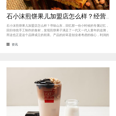
石小沫煎饼果儿加盟店怎么样？经营煎饼果子店利润如何
石小沫煎饼果儿加盟店怎么样？寻味山东，回忆那一份小时候的专属记忆，
回归传统手工制作的食材，发现煎饼果子满足了一代又一代人童年的追溯，
而这也正是这个品牌成立的初衷。产品的好坏是创业者考虑的核心，利润的
大小是投资者关注的重心。因此，加盟商们始终关心的问题是石小沫煎饼果
儿加盟怎么样？适不适合加盟？能赚钱吗？下面小编将为大家解答这些问
资讯
题。石小沫煎饼果儿加盟店怎么样？