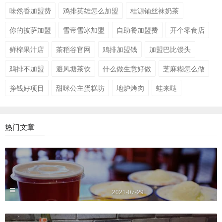
味然香加盟费
鸡排英雄怎么加盟
桂源铺丝袜奶茶
你的披萨加盟
雪帝雪冰加盟
自助餐加盟费
开个零食店
鲜榨果汁店
茶稻谷官网
鸡排加盟钱
加盟巴比馒头
鸡排不加盟
避风塘茶饮
什么做生意好做
芝麻糊怎么做
挣钱好项目
甜咪公主蛋糕坊
地炉烤肉
蛙来哒
热门文章
2021-07-29