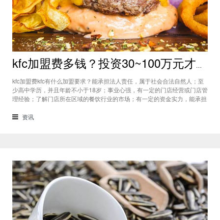
kfc加盟费多钱？投资30~100万元才能开一家kfc加盟店
kfc加盟费kfc有什么加盟要求？能承担法人责任，属于社会合法自然人；至
少高中学历，并且年龄不小于18岁；事业心强，有一定的门店经营或门店管
理经验；了解门店所在区域的餐饮行业的市场；有一定的资金实力，能承担
开店和门店经营后期的风险；信誉度好，不能有信用污点；门店所在区域人
际关系好，门店财务能自行整理清楚。kfc有什么开店技巧？门店选址：有
资讯
一句话这样说来着，“