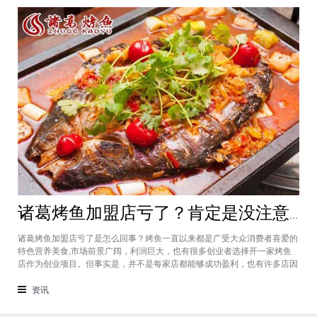
诸葛烤鱼加盟店亏了？肯定是没注意做好这几件事
诸葛烤鱼加盟店亏了是怎么回事？烤鱼一直以来都是广受大众消费者喜爱的
特色营养美食,市场前景广阔，利润巨大，也有很多创业者选择开一家烤鱼
店作为创业项目。但事实是，并不是每家店都能够成功盈利，也有许多店因
为亏本处于倒闭的边缘。开一家烤鱼店亏了，要反思到底是哪些地方没做
好。诸葛烤鱼加盟总部根据多年经验，总结了以下几个原因。没有事先做好
资讯
市场调查虽然同是烤鱼店，但每一家