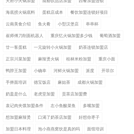
天府小火锅加盟
成都饮品店加盟
西餐加盟连锁
海底捞火锅底料
蛋糕店成本
餐饮加盟连锁好项目
云南美食介绍
鱼火肴
小型汉堡店
串串杯
崔师傅刀削面机器人
重庆忆火锅加盟多少钱
葡萄酒加盟
廿一客蛋糕
一元旋转小火锅加盟
奶茶连锁加盟店
正宗川菜加盟
麻辣烫火锅
桂林米粉加盟
重庆小面
鸭脖王加盟
小确幸
河鲜火锅加盟
派度
开菲尔
手擀面培训
德宝饭店
麻姑茶
成都火锅加盟
奶盖是什么
老虎堂加盟
贡茶店加盟费
袁记肉夹馍加盟条件
左小鱼酸菜鱼
多嘴加盟
想加盟麻辣烫
口渴了奶茶店加盟
好想你枣子
加盟日本料理
泡小燕燕窝饮是真的吗
面馆培训