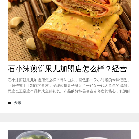
石小沫煎饼果儿加盟店怎么样？经营煎饼果子店利润如何
石小沫煎饼果儿加盟店怎么样？寻味山东，回忆那一份小时候的专属记忆，
回归传统手工制作的食材，发现煎饼果子满足了一代又一代人童年的追溯，
而这也正是这个品牌成立的初衷。产品的好坏是创业者考虑的核心，利润的
大小是投资者关注的重心。因此，加盟商们始终关心的问题是石小沫煎饼果
儿加盟怎么样？适不适合加盟？能赚钱吗？下面小编将为大家解答这些问
资讯
题。石小沫煎饼果儿加盟店怎么样？