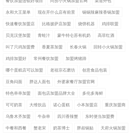
餐饮加盟连锁好项目
尚捞小火锅加盟官网
渠道外包
永和大王菜单
现在开什么店有前景
锅锅辣麻辣香锅加盟
快速餐饮加盟店
比格披萨店加盟
烧饼机器
鸡排联盟
贝克汉堡加盟
青蛙汁
蒙牛特仑苏有机奶
高菲红酒
叫了只鸡加盟费
香夏茶加盟
长春火锅
回转小火锅加盟
鸡排加盟好
常州餐饮加盟
加盟烤猪蹄
哪个蛋糕店可以加盟
老祖宗石磨坊
创意食品包装
豆角闷面
胖达人面包
外婆家餐厅加盟官网
特色串串加盟
面包店加盟品牌大全
多伦多海鲜
可可奶茶
大维饮品
诺心蛋糕
小本加盟店
重庆加盟商
乌鲁木齐加盟
牛杂串
四川香辣蟹
东时便当加盟费
中餐和西餐
蟹老宋
奶茶博士
胖叔锅贴
天府火锅加盟