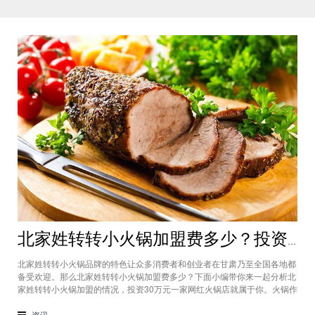
北家姓转转小火锅加盟费多少？投资30万一家网红火锅店就属于你
北家姓转转小火锅品牌的特色让众多消费者和创业者在甘肃乃至全国各地都
备受欢迎。那么北家姓转转小火锅加盟费多少？下面小编带你来一起分析北
家姓转转小火锅加盟的情况，投资30万元一家网红火锅店就属于你。火锅作
为多年来都非常受欢迎的美食种类，在现在的市场中以不同的品牌和经营形
态存在着。北家姓转转小火锅凭借自己的产品和装修在美食市场当中受到越
资讯