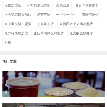
煎饺加盟店
小时代潮流饮吧
秦关面道
赛百味快餐加盟
小天鹅麻辣烫加盟
奶茶英语
一个毛一个占
海陆空烧烤
东来顺火锅加盟费
茶丸奶茶店
尚捞回转小火锅加盟费
蒸六福快餐加盟
张姐烤肉拌饭加盟费
最火的主题餐厅
炒饭
热门文章
2021-07-29