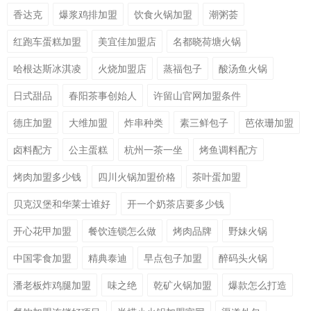
香达克
爆浆鸡排加盟
饮食火锅加盟
潮粥荟
红跑车蛋糕加盟
美宜佳加盟店
名都晓荷塘火锅
哈根达斯冰淇凌
火烧加盟店
蒸福包子
酸汤鱼火锅
日式甜品
春阳茶事创始人
许留山官网加盟条件
德庄加盟
大维加盟
炸串种类
素三鲜包子
芭依珊加盟
卤料配方
公主蛋糕
杭州一茶一坐
烤鱼调料配方
烤肉加盟多少钱
四川火锅加盟价格
茶叶蛋加盟
贝克汉堡和华莱士谁好
开一个奶茶店要多少钱
开心花甲加盟
餐饮连锁怎么做
烤肉品牌
野妹火锅
中国零食加盟
精典泰迪
早点包子加盟
醉码头火锅
潘老板炸鸡腿加盟
味之绝
乾矿火锅加盟
爆款怎么打造