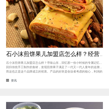
石小沫煎饼果儿加盟店怎么样？经营煎饼果子店利润如何
石小沫煎饼果儿加盟店怎么样？寻味山东，回忆那一份小时候的专属记忆，
回归传统手工制作的食材，发现煎饼果子满足了一代又一代人童年的追溯，
而这也正是这个品牌成立的初衷。产品的好坏是创业者考虑的核心，利润的
大小是投资者关注的重心。因此，加盟商们始终关心的问题是石小沫煎饼果
儿加盟怎么样？适不适合加盟？能赚钱吗？下面小编将为大家解答这些问
资讯
题。石小沫煎饼果儿加盟店怎么样？