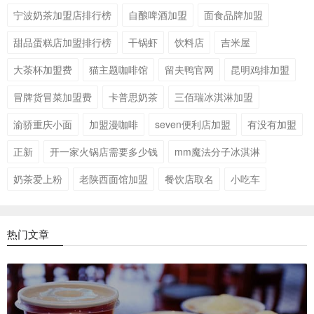
宁波奶茶加盟店排行榜
自酿啤酒加盟
面食品牌加盟
甜品蛋糕店加盟排行榜
干锅虾
饮料店
吉米屋
大茶杯加盟费
猫主题咖啡馆
留夫鸭官网
昆明鸡排加盟
冒牌货冒菜加盟费
卡普思奶茶
三佰瑞冰淇淋加盟
渝骄重庆小面
加盟漫咖啡
seven便利店加盟
有没有加盟
正新
开一家火锅店需要多少钱
mm魔法分子冰淇淋
奶茶爱上粉
老陕西面馆加盟
餐饮店取名
小吃车
热门文章