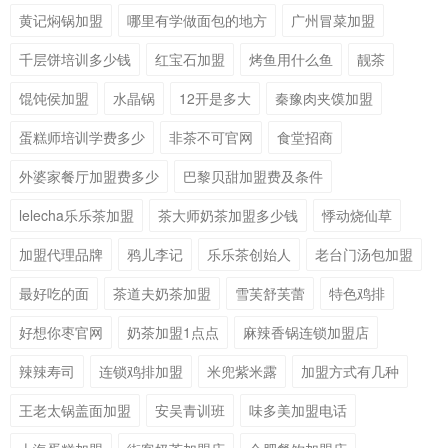
黄记焖锅加盟
哪里有学做面包的地方
广州冒菜加盟
千层饼培训多少钱
红宝石加盟
烤鱼用什么鱼
靓茶
馄饨侯加盟
水晶锅
12开是多大
秦豫肉夹馍加盟
蛋糕师培训学费多少
非茶不可官网
食堂招商
外婆家餐厅加盟费多少
巴黎贝甜加盟费及条件
lelecha乐乐茶加盟
茶大师奶茶加盟多少钱
悸动烧仙草
加盟代理品牌
鸦儿李记
乐乐茶创始人
老台门汤包加盟
最好吃的面
茶道夫奶茶加盟
雪芙舒芙蕾
特色鸡排
好想你枣官网
奶茶加盟1点点
麻辣香锅连锁加盟店
辣辣寿司
连锁鸡排加盟
米兜紫米露
加盟方式有几种
王老太锅盖面加盟
安吴青训班
味多美加盟电话