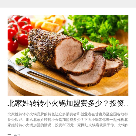
北家姓转转小火锅加盟费多少？投资30万一家网红火锅店就属于你
北家姓转转小火锅品牌的特色让众多消费者和创业者在甘肃乃至全国各地都
备受欢迎。那么北家姓转转小火锅加盟费多少？下面小编带你来一起分析北
家姓转转小火锅加盟的情况，投资30万元一家网红火锅店就属于你。火锅作
为多年来都非常受欢迎的美食种类，在现在的市场中以不同的品牌和经营形
态存在着。北家姓转转小火锅凭借自己的产品和装修在美食市场当中受到越
资讯