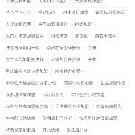
上海蛋糕加盟
街客奶茶加盟店
合肥餐饮加盟店
特色早点小吃
悸动奶茶
24小时店加盟
很久以前烧烤店
左岸咖啡官网
寿司加盟店排行
闷锅加盟
大口九奶茶加盟官网
街景奶茶
双良记
西安小肥羊
味道居黄焖鸡米饭
孕妇在家怎样赚钱
尚佳
大官米线加盟多少钱
火锅加盟多少钱
苍井
重庆渝中老灶火锅加盟
南京特产有哪些
季季红火锅县级加盟多少钱
花溪牛肉粉加盟
创业加盟论坛
雨多甜快餐加盟
武汉美食街
有特色的小吃加盟
汉釜宫烤肉加盟多少钱
千里香馄饨王加盟
炸薯条加盟店
牛太郎自助烧烤
便利店利润分析
快乐星炸鸡汉堡加盟
特色冒菜加盟店
韩式烧烤
果蔬店加盟