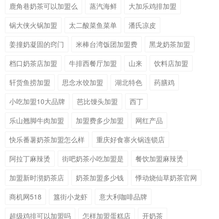
鹿角巷奶茶可以加盟么
蒸汽海鲜
大加乐鸡排加盟
锅大侠火锅加盟
太二酸菜鱼菜单
潘氏凉皮
姜撞奶凝固的窍门
米棒台湾饭团加盟费
黑龙奶茶加盟
档口奶茶店加盟
牛排西餐厅加盟
山来
饮料店加盟
轩货鱼捞加盟
思念水饺加盟
湖北特色
药膳鸡
小吃加盟10大品牌
芭比馒头加盟
西丁
乐山翘脚牛肉加盟
加盟费多少加盟
网红产品
快乐番薯奶茶加盟怎么样
重庆好食寨火锅连锁店
阿拉丁麻辣烫
街吧奶茶小吃加盟是
餐饮加盟麻辣烫
加盟新时沏奶茶店
奶茶加盟多少钱
悸动烧仙草奶茶官网
商机网518
簋街小龙虾
意大利咖啡品牌
超级鸡排可以加盟吗
怎样加盟蛋糕店
开奶茶