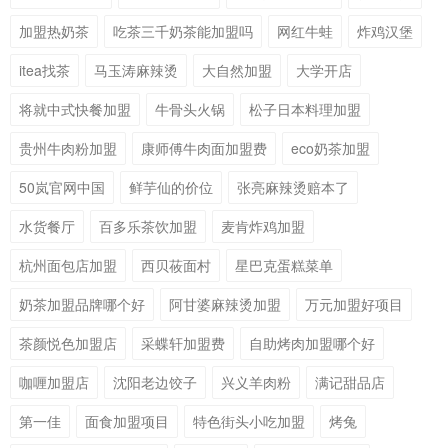
加盟热奶茶
吃茶三千奶茶能加盟吗
网红牛蛙
炸鸡汉堡
itea找茶
马玉涛麻辣烫
大自然加盟
大学开店
将就中式快餐加盟
牛骨头火锅
松子日本料理加盟
贵州牛肉粉加盟
康师傅牛肉面加盟费
eco奶茶加盟
50岚官网中国
鲜芋仙的价位
张亮麻辣烫赔本了
水货餐厅
百多乐茶饮加盟
麦肯炸鸡加盟
杭州面包店加盟
西贝莜面村
星巴克蛋糕菜单
奶茶加盟品牌哪个好
阿甘婆麻辣烫加盟
万元加盟好项目
茶颜悦色加盟店
采蝶轩加盟费
自助烤肉加盟哪个好
咖喱加盟店
沈阳老边饺子
兴义羊肉粉
满记甜品店
第一佳
面食加盟项目
特色街头小吃加盟
烤兔