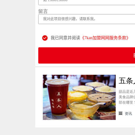
留言
我已同意并阅读
《7kan加盟网网服务条款》
甜品是近
美食品牌
部在哪里
景纷纷想
条人糖水
资讯