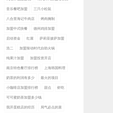
音乐餐吧加盟
三只小松鼠
八合里海记牛肉店
烤肉腌制
加盟中式快餐
德州鸡排加盟
启动资金
红屋
萨莉亚披萨加盟
浩二
加盟辣动时代自助火锅
纯果汁加盟
加盟投资开店
南京特色餐厅排行榜
上海韩国料理
奶茶的利润有多少
最火的项目
小咖啡店加盟排行榜
甜点
虾吃
可可蜜奶茶加盟多少钱
我开蛋糕店的经历
局气必点的菜