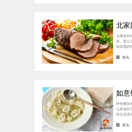
北家姓转
迎。那么
锅加盟的
迎的美食
锅凭借自
资讯
特色餐饮
么多项目
价比还是
可以达到
一下如意
资讯