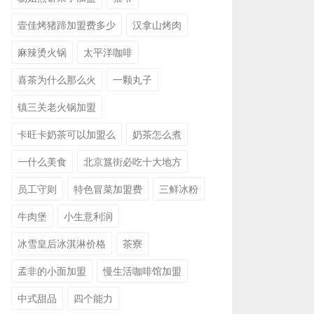
壹佳烤猪蹄加盟费多少
汉拿山烤肉
麻辣烫火锅
太平洋咖啡
喜茶为什么那么火
一颗丸子
镇三关老火锅加盟
卡旺卡奶茶可以加盟么
奶茶怎么煮
一什么美食
北京簋街必吃十大地方
员工守则
特色冒菜加盟费
三鲜冰粉
牛肉堡
小生意利润
冰雪皇后冰淇淋价格
茶寮
孟非的小面加盟
慢生活咖啡馆加盟
中式甜品
四个能力