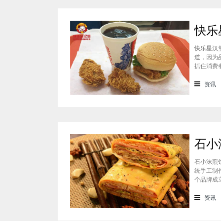
快乐星汉
道，因为
抓住消费
吃过的消
一下这个
资讯
石小沫煎
统手工制
个品牌成
重心。因
盟？能赚
资讯