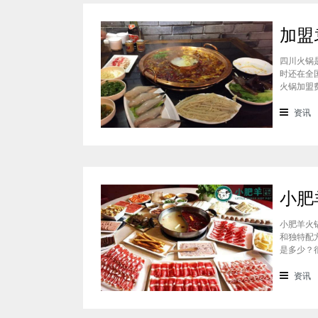
四川火锅
时还在全
火锅加盟
通过市场
准，袁老
资讯
小肥羊火
和独特配
是多少？
会考虑到
火锅加盟
资讯