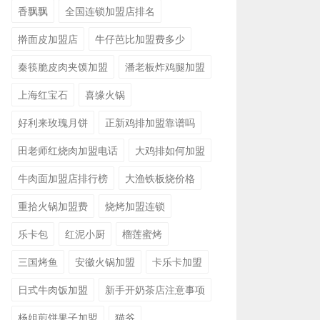
香飘飘
全国连锁加盟店排名
擀面皮加盟店
牛仔芭比加盟费多少
秦筷脆皮肉夹馍加盟
潘老板炸鸡腿加盟
上海红宝石
喜缘火锅
好利来玫瑰月饼
正新鸡排加盟靠谱吗
田老师红烧肉加盟电话
大鸡排如何加盟
牛肉面加盟店排行榜
大渔铁板烧价格
重拾火锅加盟费
烧烤加盟连锁
乐卡包
红泥小厨
榴莲蜜烤
三国烤鱼
安徽火锅加盟
卡乐卡加盟
日式牛肉饭加盟
新手开奶茶店注意事项
杨姐煎饼果子加盟
猫爷