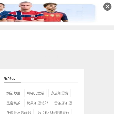
✕
2026-08-08 09:55:33
标签云
姚记炒肝
可嘟儿童装
凉皮加盟费
觅蜜奶茶
奶茶加盟总部
贡茶店加盟
代理什么最赚钱
韩式炸鸡加盟哪家好