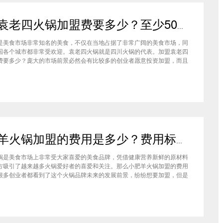
加盟袁老四火锅加盟费要多少？至少50万资金你准备好了吗？
是美食市场非常知名的美食，不仅在当地占据了非常广阔的美食市场，同
国各个城市都非常受欢迎。袁老四火锅就是四川火锅的代表。加盟袁老四
费要多少？庞大的市场前景必然会有比较多的创业者愿意投资加盟，而且
上详细的调查可以得知的是，在不同级别的城市都有着不一样的加盟费标
四火锅加盟至少要有50万资金你准备好了吗？加盟袁老四火锅加盟费要
小肥羊火锅加盟的费用是多少？费用标准如下看你是否符合加盟资格
锅是美食市场上非常受大家喜爱的美食品牌，凭借健康营养新鲜的原材料
方吸引了越来越多火锅爱好者的喜爱和关注。那么小肥羊火锅加盟的费用
很多创业者都看到了这个火锅品牌未来的发展前景，纷纷想要加盟，但是
自己的资金能力有没有加盟的资格。下面就让小编带大家一起了解小肥羊
的费用情况让创业者拥有更多信息。创业是现在非常热门的项目，很多有