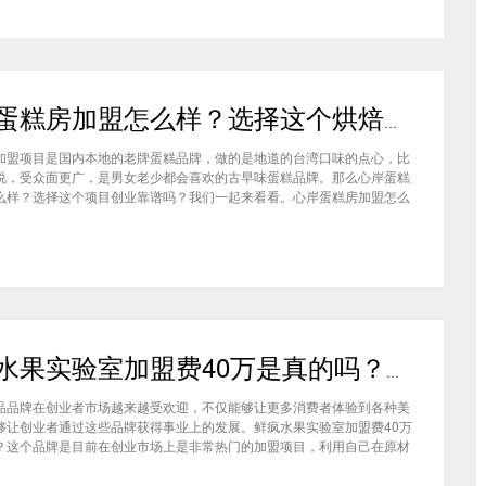
心岸蛋糕房加盟怎么样？选择这个烘焙品牌创业靠谱吗
加盟项目是国内本地的老牌蛋糕品牌，做的是地道的台湾口味的点心，比
说，受众面更广，是男女老少都会喜欢的古早味蛋糕品牌。那么心岸蛋糕
么样？选择这个项目创业靠谱吗？我们一起来看看。心岸蛋糕房加盟怎么
很多加盟商会觉得，现在要不就是流行欧包，要不就是流行可颂，怎么还
商去加盟传统烘焙店呢？这您就有所不知了，实际上，在很多二线城市，
鲜疯水果实验室加盟费40万是真的吗？根本没有传言中那么多！
品品牌在创业者市场越来越受欢迎，不仅能够让更多消费者体验到各种美
够让创业者通过这些品牌获得事业上的发展。鲜疯水果实验室加盟费40万
？这个品牌是目前在创业市场上是非常热门的加盟项目，利用自己在原材
新鲜特点和独特的制作配方在消费者心中留下比较好的印象，比较低廉的
实验室加盟用也成为了众多创业者青睐的项目，根本没有传言中的那么