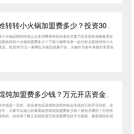
北家姓转转小火锅加盟费多少？投资30万一家网红火锅店就属于你
转小火锅品牌的特色让众多消费者和创业者在甘肃乃至全国各地都备受欢
北家姓转转小火锅加盟费多少？下面小编带你来一起分析北家姓转转小火
情况，投资30万元一家网红火锅店就属于你。火锅作为多年来都非常受欢
种类，在现在的市场中以不同的品牌和经营形态存在着。北家姓转转小火
己的产品和装修在美食市场当中受到越来越多的消费者喜爱。市场空间
如意馄饨加盟费多少钱？万元开店资金压力基本上不会出现在经营中
有市场是一定的，创业者也应该借助这样的机会实现自己的开店目标，这
当中，大家可以放心的看看如意馄饨加盟费多少钱？都包含哪些？它的性
很高的，创业者了解之后就知道它的加盟费包括方方面面，都是很轻松就
的，可见它的性价比对于项目来说还是很高的。加盟费用创业者想要了解
馄饨加盟费多少钱？是不是值得加盟？就可以从它的加盟费开始了解，这