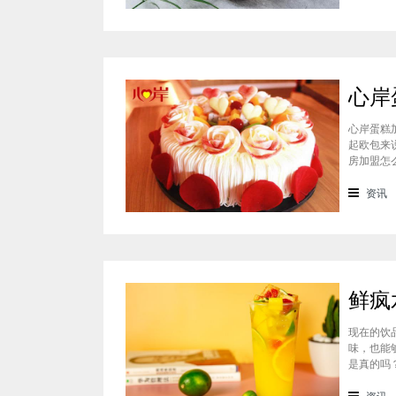
心岸蛋糕
起欧包来
房加盟怎
样？很能
会有加盟
资讯
现在的饮
味，也能
是真的吗
料上面的
鲜疯水果
资讯