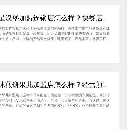
快乐星汉堡加盟连锁店怎么样？快餐店中产品口味如何？
堡加盟连锁店怎么样？快乐星汉堡加盟品牌一直非常重视产品的质量和味
品牌的餐饮行业发展经验丰富，所以深知要想抓住消费者的心，首先就要
者的胃，所以，品牌的产品绿色健康，味道鲜美，产品丰富，选择多样，
费者都说好，品牌旗下每家门店的生意都很不错，下面就为大家仔细分析
汉堡品牌加盟费多少钱？快乐星汉堡加盟连锁店怎么样？这个品牌在市场
石小沫煎饼果儿加盟店怎么样？经营煎饼果子店利润如何
饼果儿加盟店怎么样？寻味山东，回忆那一份小时候的专属记忆，回归传
作的食材，发现煎饼果子满足了一代又一代人童年的追溯，而这也正是这
立的初衷。产品的好坏是创业者考虑的核心，利润的大小是投资者关注的
此，加盟商们始终关心的问题是石小沫煎饼果儿加盟怎么样？适不适合加
钱吗？下面小编将为大家解答这些问题。石小沫煎饼果儿加盟店怎么样？