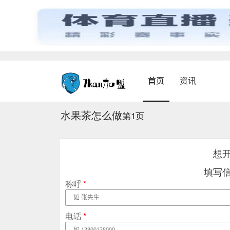
首页
资讯
水果茶怎么做
第1页
想
填写
称呼
*
电话
*