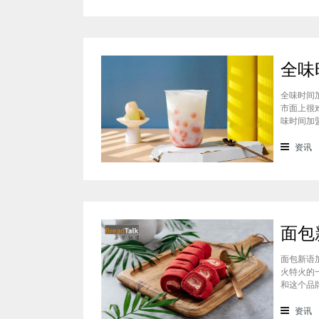
全味时间
市面上很
味时间加
看。在加
虽然开头
资讯
断
面包新语
火特火的
和这个品
们就一起
统地道且
资讯