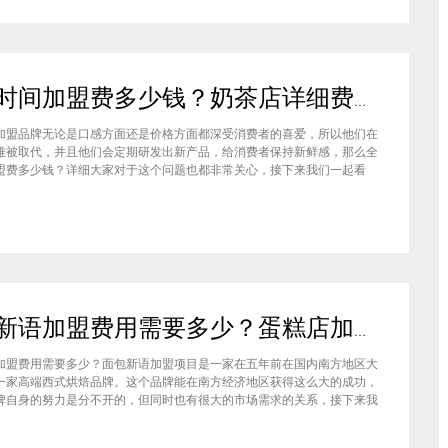
全味时间加盟费多少钱？奶茶店详细费用分析就在这！
加盟品牌无论是口感方面还是价格方面都深受消费者的喜爱，所以他们在
难被取代，并且他们会定期研发出新产品，给消费者保持新鲜感，那么全
盟费多少钱？详细大家对于这个问题也都非常关心，接下来我们一起看
盟全味时间奶茶，其实我也做过另一家的奶茶店，在这里就不说名字了。
说得很好，公司也确实提供了设备和产品，但开了一个月后，发现生意不
面包新语加盟费用需要多少？蛋糕店加盟费用太高了吗？
加盟费用需要多少？面包新语加盟项目是一家在五年前在国内南方地区大
一家高端西式烘焙品牌。这个品牌能在南方经济地区获得这么大的成功，
牌自身的努力是分不开的，但同时也有很大的市场需求的关系，接下来我
来看看这个项目。首先，面包新语可以说在是在国内市场上的首先一家传
正宗的西式烘焙品牌，这对于很多国内的消费者就是一个很大的卖点，首