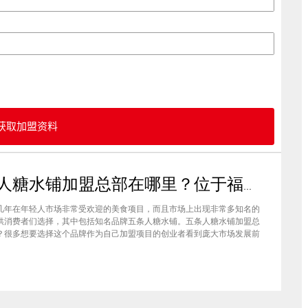
获取加盟资料
五条人糖水铺加盟总部在哪里？位于福建厦门欢迎大家前来考察
几年在年轻人市场非常受欢迎的美食项目，而且市场上出现非常多知名的
供消费者们选择，其中包括知名品牌五条人糖水铺。五条人糖水铺加盟总
？很多想要选择这个品牌作为自己加盟项目的创业者看到庞大市场发展前
要拥有到总部。其实大家可以来大家来福建厦门进行考察，带大家了解五
铺加盟情况，欢迎大家前来考察。五条人糖水铺加盟总部在哪里？五条人