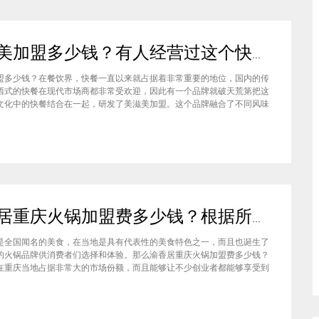
美滋美加盟多少钱？有人经营过这个快餐品牌吗
盟多少钱？在餐饮界，快餐一直以来就占据着非常重要的地位，国内的传
西式的快餐在现代市场商都非常受欢迎，因此有一个品牌就破天荒第把这
文化中的快餐结合在一起，研发了美滋美加盟。这个品牌融合了不同风味
竞争力非常强悍，那么有人加盟过这个项目吗，加盟费是多少？美滋美加
？这个品牌是进来十分火爆的一个餐饮品牌，它诞生于仟吉快餐加盟管理
渝香居重庆火锅加盟费多少钱？根据所在城市进行规划非常合适创业
是全国闻名的美食，在当地是具有代表性的美食特色之一，而且也诞生了
的火锅品牌供消费者们选择和体验。那么渝香居重庆火锅加盟费多少钱？
在重庆当地占据非常大的市场份额，而且能够让不少创业者都能够享受到
给自己带来的红利，加盟费一般也是根据创业者所在城市进行制定和规划
居重庆火锅加盟成为了大家心中非常合适的创业项目。重庆是一个美食遍