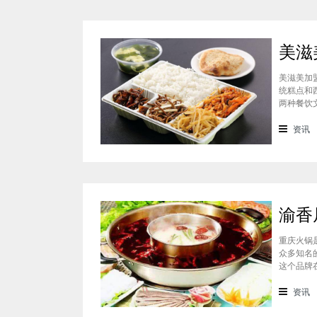
美滋美加
统糕点和
两种餐饮
的快餐，
盟多少钱
资讯
重庆火锅
众多知名
这个品牌
这个品牌
的，渝香
资讯