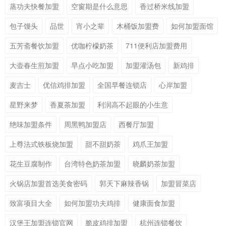
蒸功夫快餐加盟
空窗期是什么意思
香过桥米线加盟
包子馒头
品世
宵小之辈
木桶饭加盟费
如何加盟面馆
五芳斋餐饮加盟
优咖柠檬奶茶
711便利店加盟费用
大壶春生煎加盟
早点小吃加盟
加盟灌汤包
新鸡排
麦吉士
优信鸡排加盟
全国早餐连锁店
心岸加盟
星野来梦
香夏茶加盟
利润高不起眼的小生意
绝味加盟条件
周黑鸭加盟店
西餐厅加盟
上尊法式铁板烧加盟
甜不甜奶茶
鸡爪王加盟
花生豆腐制作
台湾特色奶茶加盟
晓麟奶茶加盟
火锅店加盟首选美食密码
郭天下麻辣香锅
加盟冒菜店
致富项目大全
如何加盟功夫鸡排
健康面食加盟
汉堡王加盟连锁官网
脆皮鸡排加盟
杭州连锁餐饮