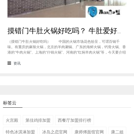
摸错门牛肚火锅好吃吗？ 牛肚爱好者一定要来尝一次
（摸错门牛肚火锅好吃吗） 中国的火锅市场花色纷呈，可谓百锅千
味。有重庆的麻辣火锅，北京的羊肉涮锅、广东的海鲜火锅，钙骨火锅、香
港的“牛肉火锅”、上海的“什锦火锅”、河南的“红焖羊肉火锅”等，今天要介绍
的就是一款特色的摸错门牛肚火锅。没错，专业做牛肚，摸错门牛肚火锅好
吃吗?百年祖传秘方，特色涮锅一绝。 摸错门牛肚涮锅，是怎样一种火
资讯
锅?百年秘方就在这一锅火锅汤料之中
标签云
火宫殿
第佳鸡排加盟
西餐厅加盟排行榜
特色冰淇淋加盟
冰岛之恋官网
康师傅面馆官网
康二姐