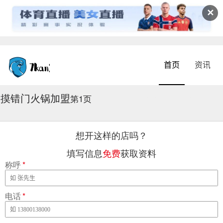
✕
首页
资讯
摸错门火锅加盟
2026-08-08 02:04:09
第1页
想开这样的店吗？
填写信息
免费
获取资料
称呼
*
电话
*