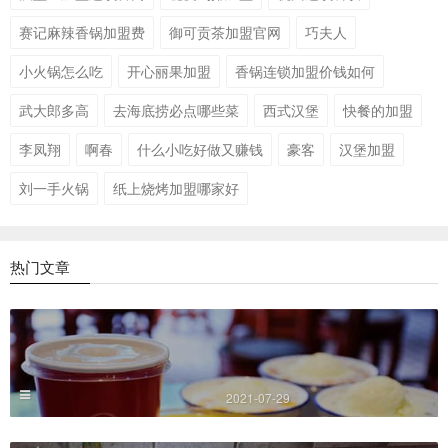
赛记麻辣香锅加盟费
御可贡茶加盟官网
巧夫人
小火锅怎么吃
开心丽果加盟
香锅连锁加盟价钱如何
武大郎多高
去海底捞必点哪些菜
西式汉堡
快餐的加盟
李凤翔
啊春
什么小吃好做又赚钱
豪客
汉堡加盟
刘一手火锅
纸上烧烤加盟哪家好
热门文章
2021-07-29