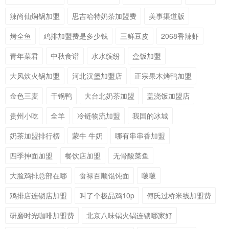
辣尚仙焖锅加盟
思吉哈特奶茶加盟费
美事渠道版
烤全鱼
鸡排加盟费是多少钱
三鲜豆皮
2068香辣虾
青年菜君
中秋食谱
水水缤纷
盒饭加盟
大风炊火锅加盟
河北汉堡加盟店
正宗果木烤鸭加盟
金色三麦
干锅鸭
大台北奶茶加盟
盖浇饭加盟店
贵州小吃
全羊
冷链物流加盟
我国的冰城
奶茶加盟排行榜
蒙牛 牛奶
哪有串串香加盟
四季抻面加盟
餐饮店加盟
无骨酸菜鱼
大脸鸡排总部在哪
食禄百顺馄饨面
啵啵
鸡排店连锁店加盟
叫了个极品鸡10p
傅氏过桥米线加盟费
研磨时光咖啡加盟费
北京八味锅火锅连锁哪家好