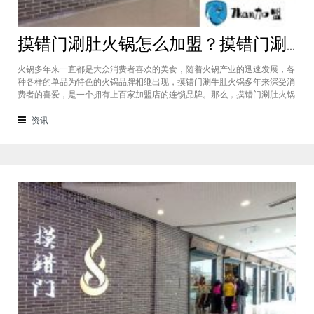
摸错门涮肚火锅怎么加盟？摸错门涮肚火锅加盟费是多少？
火锅多年来一直都是大众消费者喜欢的美食，随着火锅产业的迅速发展，各
种各样的单品为特色的火锅品牌相继出现，摸错门涮牛肚火锅多年来深受消
费者的喜爱，是一个拥有上百家加盟店的连锁品牌。那么，摸错门涮肚火锅
怎么加盟?摸错门涮肚火锅加盟费是多少? （摸错门涮肚火锅店） 摸错门涮
肚火锅的宗旨就是让身处不同地区的食客都能尝到正宗的味道，摸错门涮肚
资讯
火锅采用的是高汤配方，高汤配方加入了三