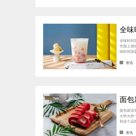
全味时间
市面上很
味时间加
看。在加
虽然开头
资讯
断
面包新语
火特火的
和这个品
们就一起
统地道且
资讯