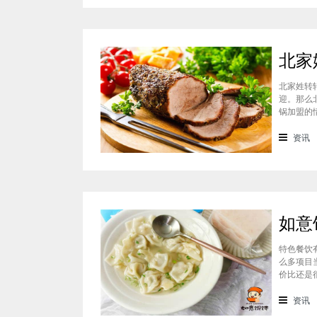
北家姓转
迎。那么
锅加盟的
迎的美食
锅凭借自
资讯
特色餐饮
么多项目
价比还是
可以达到
一下如意
资讯