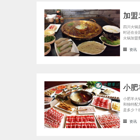
四川火锅
时还在全
火锅加盟
通过市场
准，袁老
资讯
小肥羊火
和独特配
是多少？
会考虑到
火锅加盟
资讯