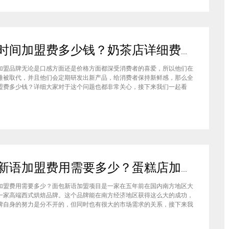
全味时间加盟费多少钱？奶茶店详细费用分析就在这！
加盟品牌无论是口感方面还是价格方面都深受消费者的喜爱，所以他们在
难被取代，并且他们会定期研发出新产品，给消费者保持新鲜感，那么全
盟费多少钱？详细大家对于这个问题也都非常关心，接下来我们一起看
盟全味时间奶茶，其实我也做过另一家的奶茶店，在这里就不说名字了。
说得很好，公司也确实提供了设备和产品，但开了一个月后，发现生意不
面包新语加盟费用需要多少？蛋糕店加盟费用太高了吗？
加盟费用需要多少？面包新语加盟项目是一家在五年前在国内南方地区大
一家高端西式烘焙品牌。这个品牌能在南方经济地区获得这么大的成功，
牌自身的努力是分不开的，但同时也有很大的市场需求的关系，接下来我
来看看这个项目。首先，面包新语可以说在是在国内市场上的首先一家传
正宗的西式烘焙品牌，这对于很多国内的消费者就是一个很大的卖点，首