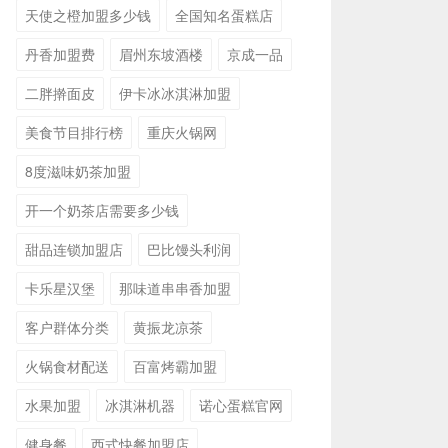
天使之橙加盟多少钱
全国知名蛋糕店
丹香加盟费
眉州东坡酒楼
京成一品
二胖擀面皮
伊卡冰冰淇淋加盟
美食节目排行榜
重庆火锅网
8度滋味奶茶加盟
开一个奶茶店需要多少钱
甜品连锁加盟店
巴比馒头利润
卡乐星汉堡
那味道串串香加盟
客户群体分类
黄振龙凉茶
火锅食材配送
百富烤霸加盟
水果加盟
冰淇淋机器
诺心蛋糕官网
健身餐
西式快餐加盟店