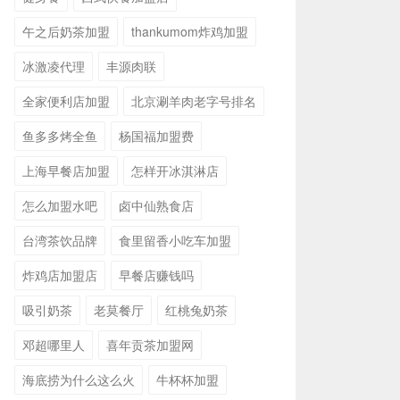
午之后奶茶加盟
thankumom炸鸡加盟
冰激凌代理
丰源肉联
全家便利店加盟
北京涮羊肉老字号排名
鱼多多烤全鱼
杨国福加盟费
上海早餐店加盟
怎样开冰淇淋店
怎么加盟水吧
卤中仙熟食店
台湾茶饮品牌
食里留香小吃车加盟
炸鸡店加盟店
早餐店赚钱吗
吸引奶茶
老莫餐厅
红桃兔奶茶
邓超哪里人
喜年贡茶加盟网
海底捞为什么这么火
牛杯杯加盟