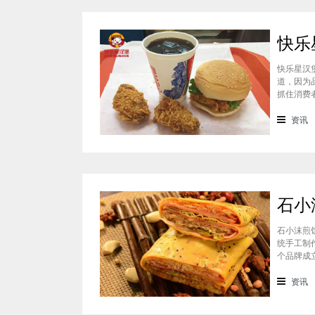
快乐星汉
道，因为
抓住消费
吃过的消
一下这个
资讯
石小沫煎
统手工制
个品牌成
重心。因
盟？能赚
资讯