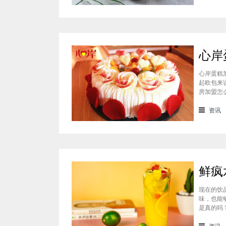
心岸蛋糕
起欧包来
房加盟怎
样？很能
会有加盟
资讯
现在的饮
味，也能
是真的吗
料上面的
鲜疯水果
资讯