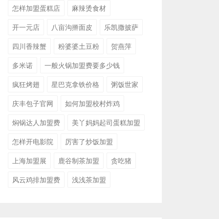
怎样加盟蛋糕店
麻辣烫食材
开一元店
八亩沟擀面皮
乐凯撒披萨
四川香辣蟹
粉婆婆土豆粉
贺燕萍
多米诺
一般火锅加盟费要多少钱
疯狂烤翅
星巴克拿铁价格
粥饭世家
庆丰包子官网
如何加盟校村炸鸡
焖锅达人加盟费
美丫妈妈起司蛋糕加盟
怎样开电影院
厉害了炒饭加盟
上海加盟展
鹿谷制茶加盟
贪吃猪
风云鸡排加盟费
浅浅茶加盟