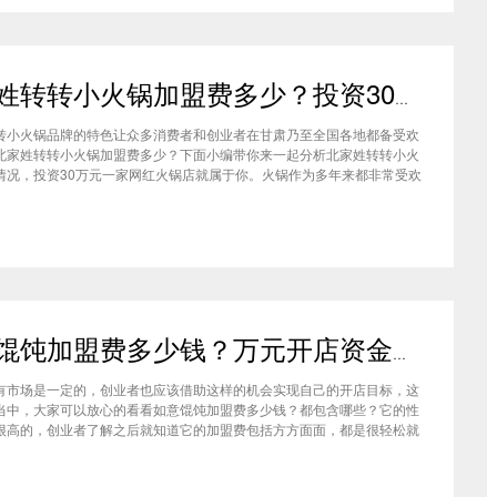
北家姓转转小火锅加盟费多少？投资30万一家网红火锅店就属于你
转小火锅品牌的特色让众多消费者和创业者在甘肃乃至全国各地都备受欢
北家姓转转小火锅加盟费多少？下面小编带你来一起分析北家姓转转小火
情况，投资30万元一家网红火锅店就属于你。火锅作为多年来都非常受欢
种类，在现在的市场中以不同的品牌和经营形态存在着。北家姓转转小火
己的产品和装修在美食市场当中受到越来越多的消费者喜爱。市场空间
如意馄饨加盟费多少钱？万元开店资金压力基本上不会出现在经营中
有市场是一定的，创业者也应该借助这样的机会实现自己的开店目标，这
当中，大家可以放心的看看如意馄饨加盟费多少钱？都包含哪些？它的性
很高的，创业者了解之后就知道它的加盟费包括方方面面，都是很轻松就
的，可见它的性价比对于项目来说还是很高的。加盟费用创业者想要了解
馄饨加盟费多少钱？是不是值得加盟？就可以从它的加盟费开始了解，这