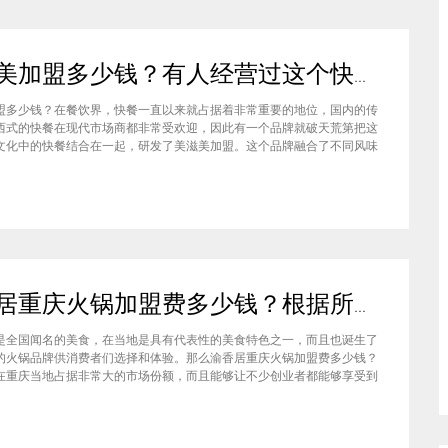
美滋美加盟多少钱？有人经营过这个快餐品牌吗
盟多少钱？在餐饮界，快餐一直以来就占据着非常重要的地位，国内的传
西式的快餐在现代市场商都非常受欢迎，因此有一个品牌就破天荒第把这
文化中的快餐结合在一起，研发了美滋美加盟。这个品牌融合了不同风味
竞争力非常强悍，那么有人加盟过这个项目吗，加盟费是多少？美滋美加
？这个品牌是进来十分火爆的一个餐饮品牌，它诞生于仟吉快餐加盟管理
渝香居重庆火锅加盟费多少钱？根据所在城市进行规划非常合适创业
是全国闻名的美食，在当地是具有代表性的美食特色之一，而且也诞生了
的火锅品牌供消费者们选择和体验。那么渝香居重庆火锅加盟费多少钱？
在重庆当地占据非常大的市场份额，而且能够让不少创业者都能够享受到
给自己带来的红利，加盟费一般也是根据创业者所在城市进行制定和规划
居重庆火锅加盟成为了大家心中非常合适的创业项目。重庆是一个美食遍