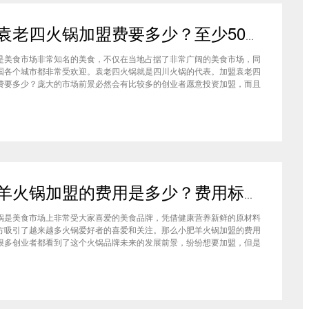
加盟袁老四火锅加盟费要多少？至少50万资金你准备好了吗？
是美食市场非常知名的美食，不仅在当地占据了非常广阔的美食市场，同
国各个城市都非常受欢迎。袁老四火锅就是四川火锅的代表。加盟袁老四
费要多少？庞大的市场前景必然会有比较多的创业者愿意投资加盟，而且
上详细的调查可以得知的是，在不同级别的城市都有着不一样的加盟费标
四火锅加盟至少要有50万资金你准备好了吗？加盟袁老四火锅加盟费要
小肥羊火锅加盟的费用是多少？费用标准如下看你是否符合加盟资格
锅是美食市场上非常受大家喜爱的美食品牌，凭借健康营养新鲜的原材料
方吸引了越来越多火锅爱好者的喜爱和关注。那么小肥羊火锅加盟的费用
很多创业者都看到了这个火锅品牌未来的发展前景，纷纷想要加盟，但是
自己的资金能力有没有加盟的资格。下面就让小编带大家一起了解小肥羊
的费用情况让创业者拥有更多信息。创业是现在非常热门的项目，很多有