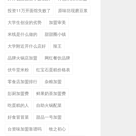
投资11万开面馆失败了
原味坊现磨豆浆
大学生创业的劣势
加盟审美
米线是什么做的
甜甜圈小镇
大学附近开什么店好
辣王
品牌火锅店加盟
网红餐饮品牌
伏牛堂米粉
红宝石蛋糕价格表
零食店加盟排行
杂粮加盟
彭厨加盟费
鲜果奶茶加盟费
吃蛋糕的人
自助火锅配菜
好食冒冒菜
甜品一号加盟
台资味加盟靠谱吗
牧之初心