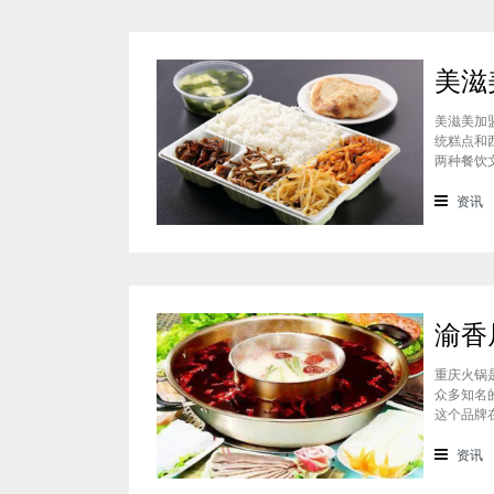
美滋美加
统糕点和
两种餐饮
的快餐，
盟多少钱
资讯
重庆火锅
众多知名
这个品牌
这个品牌
的，渝香
资讯