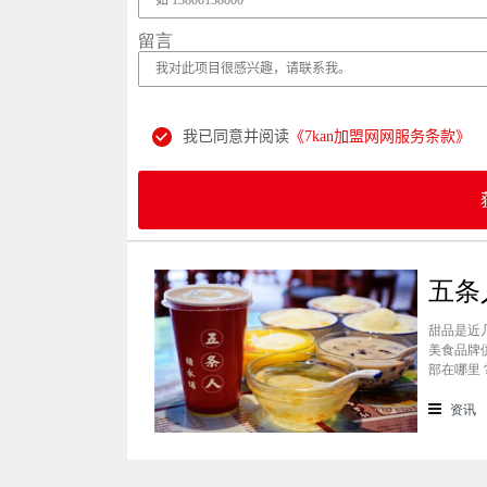
留言
我已同意并阅读
《7kan加盟网网服务条款》
甜品是近
美食品牌
部在哪里
景纷纷想
条人糖水
资讯