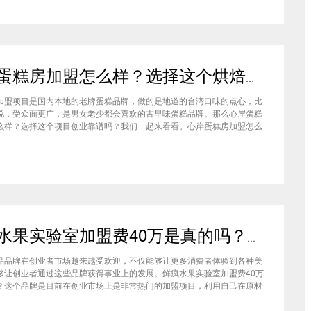
心岸蛋糕房加盟怎么样？选择这个烘焙品牌创业靠谱吗
加盟项目是国内本地的老牌蛋糕品牌，做的是地道的台湾口味的点心，比
说，受众面更广，是男女老少都会喜欢的古早味蛋糕品牌。那么心岸蛋糕
么样？选择这个项目创业靠谱吗？我们一起来看看。心岸蛋糕房加盟怎么
很多加盟商会觉得，现在要不就是流行欧包，要不就是流行可颂，怎么还
商去加盟传统烘焙店呢？这您就有所不知了，实际上，在很多二线城市，
鲜疯水果实验室加盟费40万是真的吗？根本没有传言中那么多！
品品牌在创业者市场越来越受欢迎，不仅能够让更多消费者体验到各种美
够让创业者通过这些品牌获得事业上的发展。鲜疯水果实验室加盟费40万
？这个品牌是目前在创业市场上是非常热门的加盟项目，利用自己在原材
新鲜特点和独特的制作配方在消费者心中留下比较好的印象，比较低廉的
实验室加盟用也成为了众多创业者青睐的项目，根本没有传言中的那么