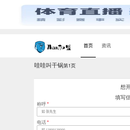
首页
资讯
哇哇叫干锅
第1页
想
填写
称呼
*
电话
*