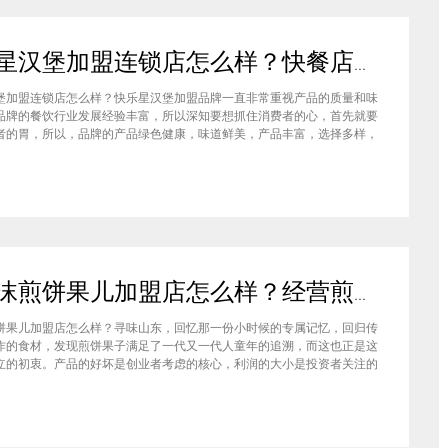
快乐星汉堡加盟连锁店怎么样？快餐店中产品口味如何？
堡加盟连锁店怎么样？快乐星汉堡加盟品牌一直非常重视产品的质量和味
品牌的餐饮行业发展经验丰富，所以深知要想抓住消费者的心，首先就要
者的胃，所以，品牌的产品绿色健康，味道鲜美，产品丰富，选择多样，
费者都说好，品牌旗下每家门店的生意都很不错，下面就为大家仔细分析
汉堡品牌加盟费多少钱？快乐星汉堡加盟连锁店怎么样？这个品牌在市场
石小沫煎饼果儿加盟店怎么样？经营煎饼果子店利润如何
饼果儿加盟店怎么样？寻味山东，回忆那一份小时候的专属记忆，回归传
作的食材，发现煎饼果子满足了一代又一代人童年的追溯，而这也正是这
立的初衷。产品的好坏是创业者考虑的核心，利润的大小是投资者关注的
此，加盟商们始终关心的问题是石小沫煎饼果儿加盟怎么样？适不适合加
钱吗？下面小编将为大家解答这些问题。石小沫煎饼果儿加盟店怎么样？