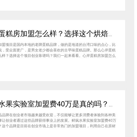
心岸蛋糕房加盟怎么样？选择这个烘焙品牌创业靠谱吗
加盟项目是国内本地的老牌蛋糕品牌，做的是地道的台湾口味的点心，比
说，受众面更广，是男女老少都会喜欢的古早味蛋糕品牌。那么心岸蛋糕
么样？选择这个项目创业靠谱吗？我们一起来看看。心岸蛋糕房加盟怎么
很多加盟商会觉得，现在要不就是流行欧包，要不就是流行可颂，怎么还
商去加盟传统烘焙店呢？这您就有所不知了，实际上，在很多二线城市，
鲜疯水果实验室加盟费40万是真的吗？根本没有传言中那么多！
品品牌在创业者市场越来越受欢迎，不仅能够让更多消费者体验到各种美
够让创业者通过这些品牌获得事业上的发展。鲜疯水果实验室加盟费40万
？这个品牌是目前在创业市场上是非常热门的加盟项目，利用自己在原材
新鲜特点和独特的制作配方在消费者心中留下比较好的印象，比较低廉的
实验室加盟用也成为了众多创业者青睐的项目，根本没有传言中的那么