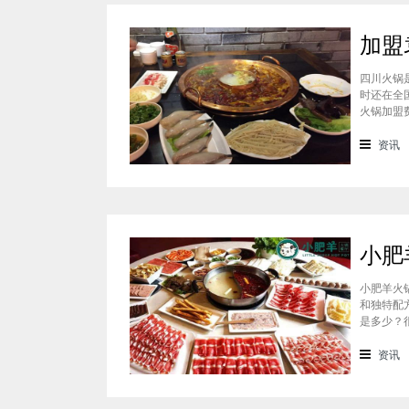
四川火锅
时还在全
火锅加盟
通过市场
准，袁老
资讯
小肥羊火
和独特配
是多少？
会考虑到
火锅加盟
资讯