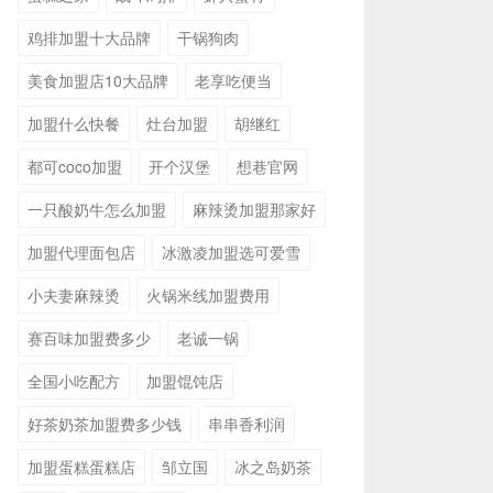
鸡排加盟十大品牌
干锅狗肉
美食加盟店10大品牌
老享吃便当
加盟什么快餐
灶台加盟
胡继红
都可coco加盟
开个汉堡
想巷官网
一只酸奶牛怎么加盟
麻辣烫加盟那家好
加盟代理面包店
冰激凌加盟选可爱雪
小夫妻麻辣烫
火锅米线加盟费用
赛百味加盟费多少
老诚一锅
全国小吃配方
加盟馄饨店
好茶奶茶加盟费多少钱
串串香利润
加盟蛋糕蛋糕店
邹立国
冰之岛奶茶