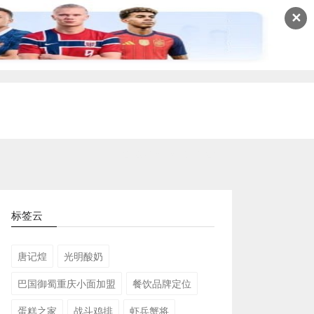
✕
2026-08-08 15:10:24
标签云
唐记煌
光明酸奶
巴国御蜀重庆小面加盟
餐饮品牌定位
蛋糕之家
战斗鸡排
虾兵蟹将