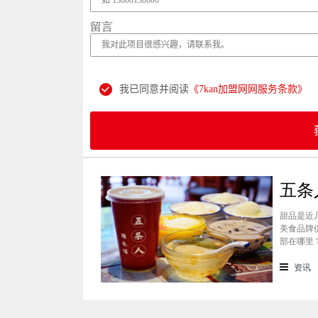
留言
我已同意并阅读
《7kan加盟网网服务条款》
甜品是近
美食品牌
部在哪里
景纷纷想
条人糖水
资讯