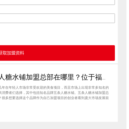
获取加盟资料
五条人糖水铺加盟总部在哪里？位于福建厦门欢迎大家前来考察
几年在年轻人市场非常受欢迎的美食项目，而且市场上出现非常多知名的
供消费者们选择，其中包括知名品牌五条人糖水铺。五条人糖水铺加盟总
？很多想要选择这个品牌作为自己加盟项目的创业者看到庞大市场发展前
要拥有到总部。其实大家可以来大家来福建厦门进行考察，带大家了解五
铺加盟情况，欢迎大家前来考察。五条人糖水铺加盟总部在哪里？五条人