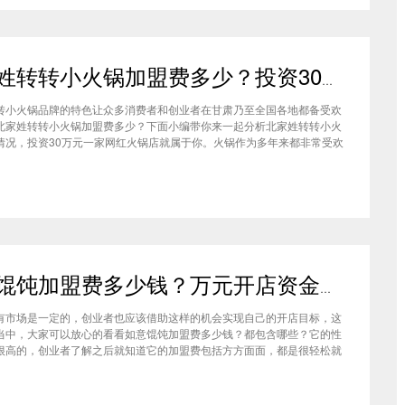
北家姓转转小火锅加盟费多少？投资30万一家网红火锅店就属于你
转小火锅品牌的特色让众多消费者和创业者在甘肃乃至全国各地都备受欢
北家姓转转小火锅加盟费多少？下面小编带你来一起分析北家姓转转小火
情况，投资30万元一家网红火锅店就属于你。火锅作为多年来都非常受欢
种类，在现在的市场中以不同的品牌和经营形态存在着。北家姓转转小火
己的产品和装修在美食市场当中受到越来越多的消费者喜爱。市场空间
如意馄饨加盟费多少钱？万元开店资金压力基本上不会出现在经营中
有市场是一定的，创业者也应该借助这样的机会实现自己的开店目标，这
当中，大家可以放心的看看如意馄饨加盟费多少钱？都包含哪些？它的性
很高的，创业者了解之后就知道它的加盟费包括方方面面，都是很轻松就
的，可见它的性价比对于项目来说还是很高的。加盟费用创业者想要了解
馄饨加盟费多少钱？是不是值得加盟？就可以从它的加盟费开始了解，这