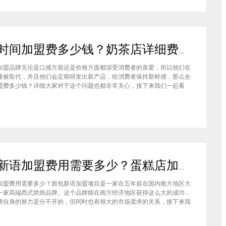
全味时间加盟费多少钱？奶茶店详细费用分析就在这！
加盟品牌无论是口感方面还是价格方面都深受消费者的喜爱，所以他们在
难被取代，并且他们会定期研发出新产品，给消费者保持新鲜感，那么全
盟费多少钱？详细大家对于这个问题也都非常关心，接下来我们一起看
盟全味时间奶茶，其实我也做过另一家的奶茶店，在这里就不说名字了。
说得很好，公司也确实提供了设备和产品，但开了一个月后，发现生意不
面包新语加盟费用需要多少？蛋糕店加盟费用太高了吗？
加盟费用需要多少？面包新语加盟项目是一家在五年前在国内南方地区大
一家高端西式烘焙品牌。这个品牌能在南方经济地区获得这么大的成功，
牌自身的努力是分不开的，但同时也有很大的市场需求的关系，接下来我
来看看这个项目。首先，面包新语可以说在是在国内市场上的首先一家传
正宗的西式烘焙品牌，这对于很多国内的消费者就是一个很大的卖点，首