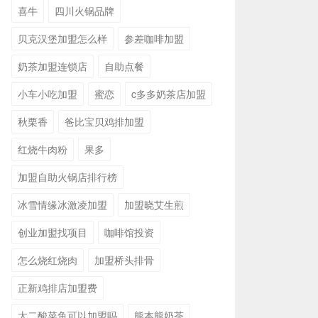
喜牛
四川火锅品牌
贝克汉堡加盟怎么样
参差咖啡加盟
奶茶加盟连锁店
自助点餐
小车小吃加盟
蜜恋
c多多奶茶店加盟
秋栗香
爸比宝贝鸡排加盟
红烧牛肉粉
果多
加盟自助火锅店排行榜
冰雪情缘冰激凌加盟
加盟晓艾生煎
创业加盟找项目
咖啡馆投资
怎么烧红烧肉
加盟桥头排骨
正新鸡排店加盟费
太二酸菜鱼可以加盟吗
熊本熊奶茶