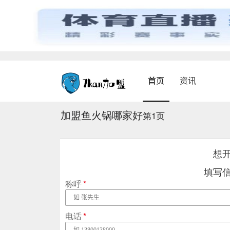
首页
资讯
加盟鱼火锅哪家好
第1页
想
填写
称呼
*
电话
*