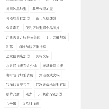
德州饮品加盟
县级代理加盟
可颂坊蛋糕加盟
秦记米线加盟
鱼旨寿司
便利店加盟哪个品牌好
广西美食介绍特色美食
丁丁龙虾加盟
彩苏
卤味加盟店排行榜
全家便利店加盟
吴铭火锅
水果捞加盟费多少钱
老昌春饼加盟
咖啡陪你加盟费用
集渔泰式火锅
我加盟冒菜亏了
好利来蛋糕加盟官网
披萨品牌
毛家
天津灌汤包加盟
八千米
香酥饼加盟