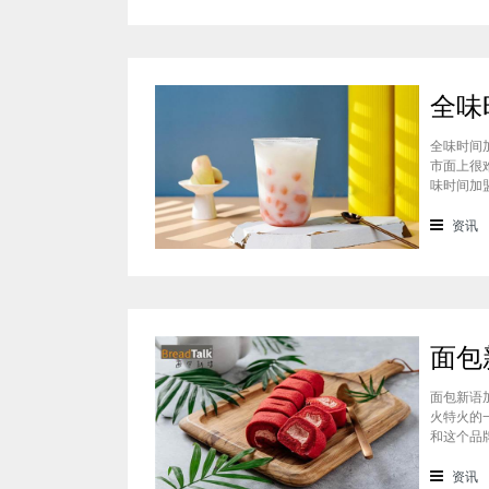
全味时间
市面上很
味时间加
看。在加
虽然开头
资讯
断
面包新语
火特火的
和这个品
们就一起
统地道且
资讯