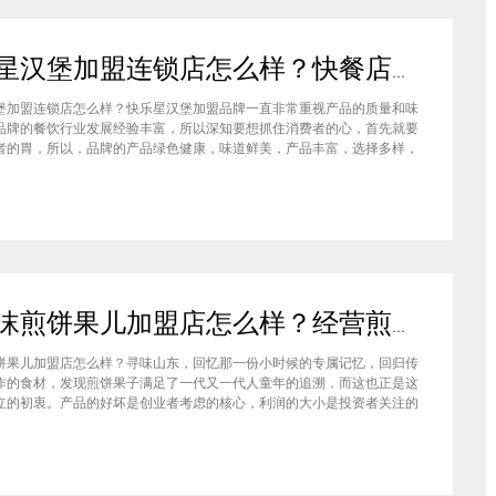
快乐星汉堡加盟连锁店怎么样？快餐店中产品口味如何？
堡加盟连锁店怎么样？快乐星汉堡加盟品牌一直非常重视产品的质量和味
品牌的餐饮行业发展经验丰富，所以深知要想抓住消费者的心，首先就要
者的胃，所以，品牌的产品绿色健康，味道鲜美，产品丰富，选择多样，
费者都说好，品牌旗下每家门店的生意都很不错，下面就为大家仔细分析
汉堡品牌加盟费多少钱？快乐星汉堡加盟连锁店怎么样？这个品牌在市场
石小沫煎饼果儿加盟店怎么样？经营煎饼果子店利润如何
饼果儿加盟店怎么样？寻味山东，回忆那一份小时候的专属记忆，回归传
作的食材，发现煎饼果子满足了一代又一代人童年的追溯，而这也正是这
立的初衷。产品的好坏是创业者考虑的核心，利润的大小是投资者关注的
此，加盟商们始终关心的问题是石小沫煎饼果儿加盟怎么样？适不适合加
钱吗？下面小编将为大家解答这些问题。石小沫煎饼果儿加盟店怎么样？