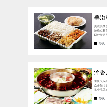
美滋美加
统糕点和
两种餐饮
的快餐，
盟多少钱
资讯
重庆火锅
众多知名
这个品牌
这个品牌
的，渝香
资讯