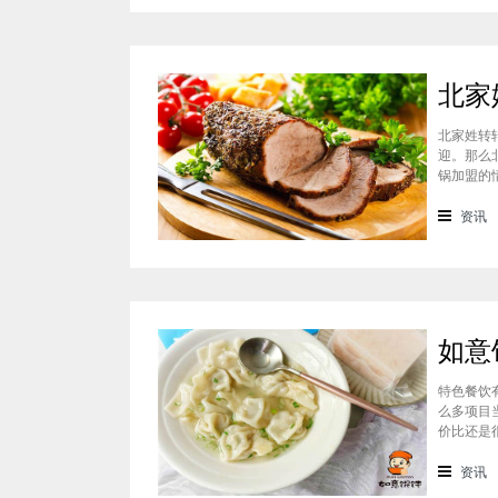
北家姓转
迎。那么
锅加盟的
迎的美食
锅凭借自
资讯
特色餐饮
么多项目
价比还是
可以达到
一下如意
资讯