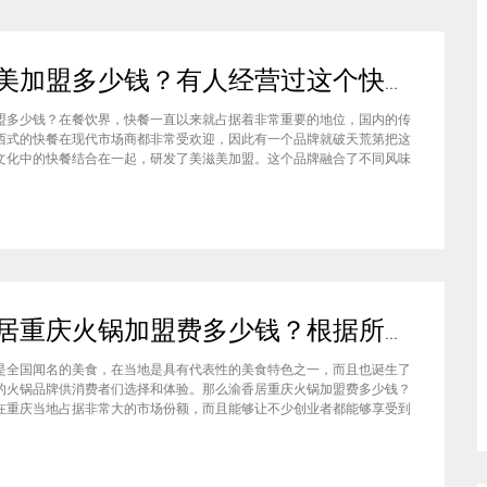
美滋美加盟多少钱？有人经营过这个快餐品牌吗
盟多少钱？在餐饮界，快餐一直以来就占据着非常重要的地位，国内的传
西式的快餐在现代市场商都非常受欢迎，因此有一个品牌就破天荒第把这
文化中的快餐结合在一起，研发了美滋美加盟。这个品牌融合了不同风味
竞争力非常强悍，那么有人加盟过这个项目吗，加盟费是多少？美滋美加
？这个品牌是进来十分火爆的一个餐饮品牌，它诞生于仟吉快餐加盟管理
渝香居重庆火锅加盟费多少钱？根据所在城市进行规划非常合适创业
是全国闻名的美食，在当地是具有代表性的美食特色之一，而且也诞生了
的火锅品牌供消费者们选择和体验。那么渝香居重庆火锅加盟费多少钱？
在重庆当地占据非常大的市场份额，而且能够让不少创业者都能够享受到
给自己带来的红利，加盟费一般也是根据创业者所在城市进行制定和规划
居重庆火锅加盟成为了大家心中非常合适的创业项目。重庆是一个美食遍