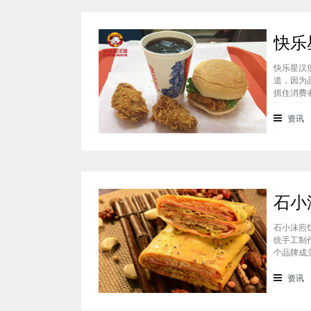
快乐星汉
道，因为
抓住消费
吃过的消
一下这个
资讯
石小沫煎
统手工制
个品牌成
重心。因
盟？能赚
资讯