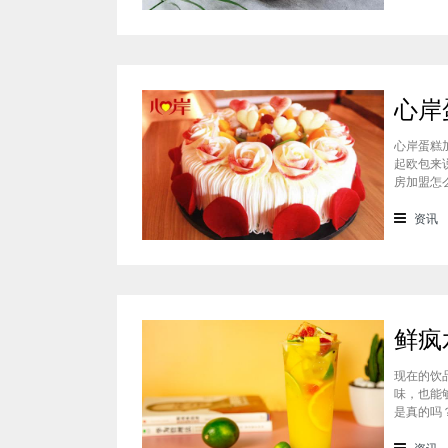
心岸蛋糕
起欧包来
房加盟怎
样？很能
会有加盟
资讯
现在的饮
味，也能
是真的吗
料上面的
鲜疯水果
资讯