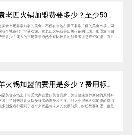
加盟袁老四火锅加盟费要多少？至少50万资金你准备好了吗？
是美食市场非常知名的美食，不仅在当地占据了非常广阔的美食市场，同
国各个城市都非常受欢迎。袁老四火锅就是四川火锅的代表。加盟袁老四
费要多少？庞大的市场前景必然会有比较多的创业者愿意投资加盟，而且
上详细的调查可以得知的是，在不同级别的城市都有着不一样的加盟费标
四火锅加盟至少要有50万资金你准备好了吗？加盟袁老四火锅加盟费要
小肥羊火锅加盟的费用是多少？费用标准如下看你是否符合加盟资格
锅是美食市场上非常受大家喜爱的美食品牌，凭借健康营养新鲜的原材料
方吸引了越来越多火锅爱好者的喜爱和关注。那么小肥羊火锅加盟的费用
很多创业者都看到了这个火锅品牌未来的发展前景，纷纷想要加盟，但是
自己的资金能力有没有加盟的资格。下面就让小编带大家一起了解小肥羊
的费用情况让创业者拥有更多信息。创业是现在非常热门的项目，很多有