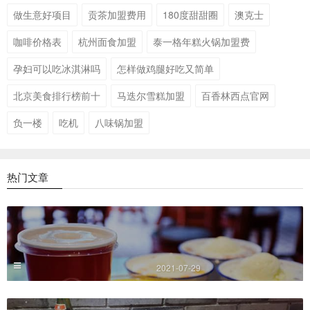
做生意好项目
贡茶加盟费用
180度甜甜圈
澳克士
咖啡价格表
杭州面食加盟
泰一格年糕火锅加盟费
孕妇可以吃冰淇淋吗
怎样做鸡腿好吃又简单
北京美食排行榜前十
马迭尔雪糕加盟
百香林西点官网
负一楼
吃机
八味锅加盟
热门文章
2021-07-29