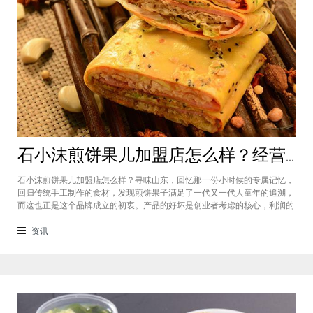
石小沫煎饼果儿加盟店怎么样？经营煎饼果子店利润如何
石小沫煎饼果儿加盟店怎么样？寻味山东，回忆那一份小时候的专属记忆，
回归传统手工制作的食材，发现煎饼果子满足了一代又一代人童年的追溯，
而这也正是这个品牌成立的初衷。产品的好坏是创业者考虑的核心，利润的
大小是投资者关注的重心。因此，加盟商们始终关心的问题是石小沫煎饼果
儿加盟怎么样？适不适合加盟？能赚钱吗？下面小编将为大家解答这些问
资讯
题。石小沫煎饼果儿加盟店怎么样？