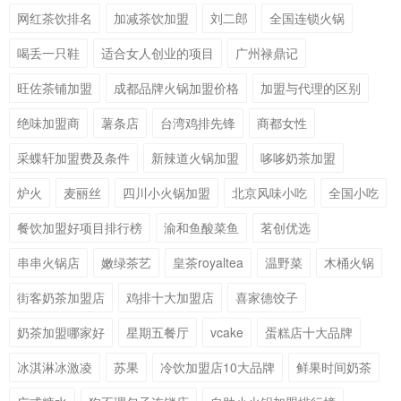
网红茶饮排名
加减茶饮加盟
刘二郎
全国连锁火锅
喝丢一只鞋
适合女人创业的项目
广州禄鼎记
旺佐茶铺加盟
成都品牌火锅加盟价格
加盟与代理的区别
绝味加盟商
薯条店
台湾鸡排先锋
商都女性
采蝶轩加盟费及条件
新辣道火锅加盟
哆哆奶茶加盟
炉火
麦丽丝
四川小火锅加盟
北京风味小吃
全国小吃
餐饮加盟好项目排行榜
渝和鱼酸菜鱼
茗创优选
串串火锅店
嫩绿茶艺
皇茶royaltea
温野菜
木桶火锅
街客奶茶加盟店
鸡排十大加盟店
喜家德饺子
奶茶加盟哪家好
星期五餐厅
vcake
蛋糕店十大品牌
冰淇淋冰激凌
苏果
冷饮加盟店10大品牌
鲜果时间奶茶