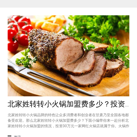
北家姓转转小火锅加盟费多少？投资30万一家网红火锅店就属于你
北家姓转转小火锅品牌的特色让众多消费者和创业者在甘肃乃至全国各地都
备受欢迎。那么北家姓转转小火锅加盟费多少？下面小编带你来一起分析北
家姓转转小火锅加盟的情况，投资30万元一家网红火锅店就属于你。火锅作
为多年来都非常受欢迎的美食种类，在现在的市场中以不同的品牌和经营形
态存在着。北家姓转转小火锅凭借自己的产品和装修在美食市场当中受到越
资讯