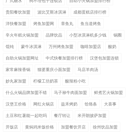
广式糖水
狗不理包子连锁店
自助小火锅加盟排行榜
贵阳餐饮加盟
波比艾斯冰淇淋
成都蛋糕店排行榜
洋快餐加盟
烤鱼加盟网
章鱼丸
鱼当道烤鱼
辛火年糕火锅加盟
品牌饮品
小型冰淇淋机多少钱
锅圈
馄钝
蒙牛冰淇淋
万州烤鱼加盟
咖啡加盟店
酸奶
自助火锅加盟网址
中式快餐加盟排行榜
汉堡包加盟连锁
家常麻辣香锅
猫婆重庆小面加盟
马店羊肉汤
妙丸家加盟
柠檬工坊奶茶
酸辣粉小吃
什么火锅品牌加盟不错
马子禄牛肉面加盟
鲜煮艺火锅加盟
汉堡王价格
网红火锅店
益禾烤奶
饸饹条
大喜事
土豆和红薯能一起吃吗
餐厅转让
米开朗披萨加盟
开饭店
黄焖鸡米饭价格
加盟餐饮开店
徐州饮品加盟