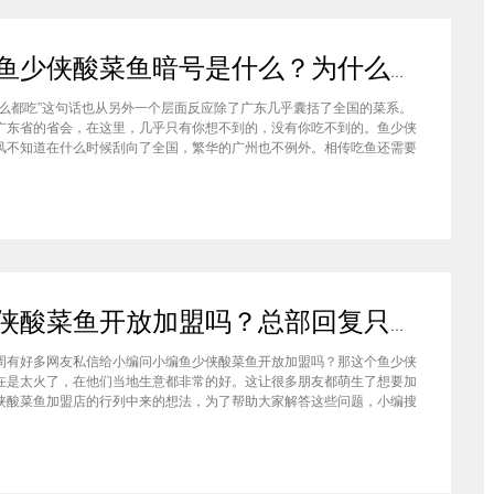
广州鱼少侠酸菜鱼暗号是什么？为什么你报对了暗号也没用？
什么都吃”这句话也从另外一个层面反应除了广东几乎囊括了全国的菜系。
广东省的省会，在这里，几乎只有你想不到的，没有你吃不到的。鱼少侠
风不知道在什么时候刮向了全国，繁华的广州也不例外。相传吃鱼还需要
广州鱼少侠酸菜鱼暗号又是什么呢？不少朋友反映就算暗号对了也没用，
？一起来看看吧~ 鱼少侠酸菜鱼暗号是怎么一回事？ 可能对鱼少侠不太了
大概对鱼少侠的这个暗号是
鱼少侠酸菜鱼开放加盟吗？总部回复只有两个字
周有好多网友私信给小编问小编鱼少侠酸菜鱼开放加盟吗？那这个鱼少侠
在是太火了，在他们当地生意都非常的好。这让很多朋友都萌生了想要加
侠酸菜鱼加盟店的行列中来的想法，为了帮助大家解答这些问题，小编搜
关于鱼少侠酸菜鱼的加盟资料，希望小编搜集的这些资料，能够帮助到想
朋友。 首先小编现在给大家解答大家最为关注的问题，那就是鱼少侠酸菜
盟吗？