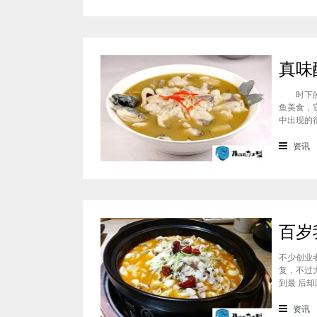
时下的特
鱼美食，
中出现的
业投资能
见。真味
资讯
人真多!
不少创业
复，不过
到最 后
常具体的
先大致了
资讯