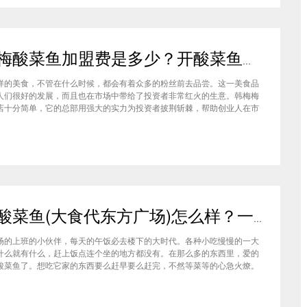
韩梅梅酸菜鱼加盟费是多少？开酸菜鱼店生意怎么样？
样的美食，不管在什么时候，都会有着众多的粉丝前去品尝。这一美食品
人们很好的发展，而且也在市场中带给了投资者非常红火的生意。韩梅梅
店十分简单，它的总部用强大的实力为投资者披荆斩棘，帮助创业人在市
更广阔的发展空间。韩梅梅酸菜鱼店铺经营并不困难，即使没有开店经验
，也不会在经营这个美食品牌上遇到解决不了的问题。韩梅梅酸菜鱼市场
而且经营前景好，能够带给人
葵中酸菜鱼(大食代东方广场)怎么样？一吃忘不了的好味道
场的上班的小伙伴，每天的午饭必去楼下的大时代。各种小吃慢慢的一大
什么就有什么，赶上饭点连个坐的地方都没有。在那么多的东西里，爱的
酸菜鱼了。想吃它家的东西要么赶早要么赶完，不然等菜等的心急火燎。
西量大料足，价格很便宜。几个人一起吃，人均三十块就能吃的非常的丰
有营养，吃了不会发胖，难怪它家的门口排队的人总是那么的多。 （葵中