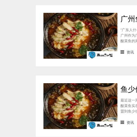
“广东人
广州作为
酸菜鱼的
暗号？那
为什么呢
资讯
解的朋友
最近这一
酸菜鱼实
盟到鱼少
集了很多
要创业的
资讯
鱼开放加