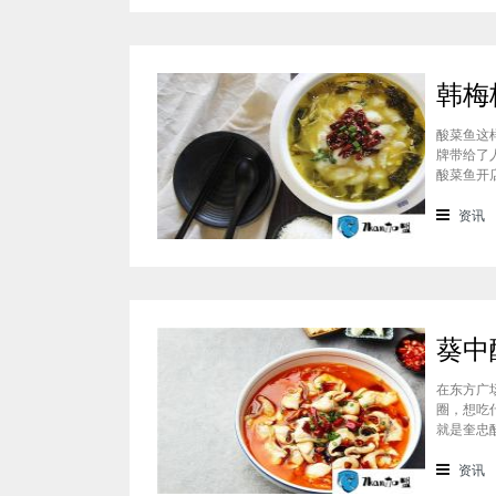
酸菜鱼这
牌带给了
酸菜鱼开
场中获得
的投资者
资讯
人气高，
在东方广
圈，想吃
就是奎忠
它家的东
富。好吃
资讯
酸菜鱼）