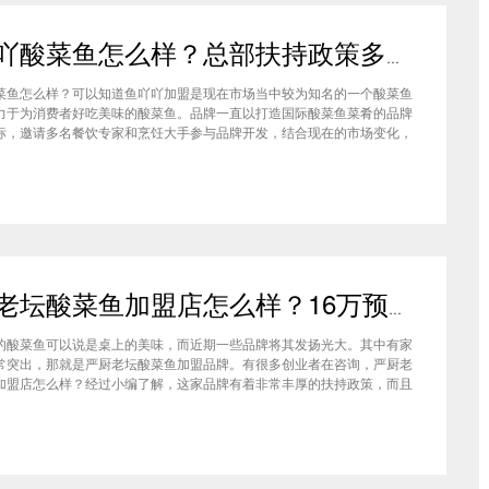
鱼吖吖酸菜鱼怎么样？总部扶持政策多更能安稳立店
菜鱼怎么样？可以知道鱼吖吖加盟是现在市场当中较为知名的一个酸菜鱼
力于为消费者好吃美味的酸菜鱼。品牌一直以打造国际酸菜鱼菜肴的品牌
标，邀请多名餐饮专家和烹饪大手参与品牌开发，结合现在的市场变化，
新产品。那么鱼吖吖酸菜鱼米饭怎么样？下面就来给大家介绍一下。鱼吖
怎么样？毫无疑问品牌的产品可是真材实料的。只有好口味的产品才能够
严厨老坛酸菜鱼加盟店怎么样？16万预算轻松开家美食店
的酸菜鱼可以说是桌上的美味，而近期一些品牌将其发扬光大。其中有家
常突出，那就是严厨老坛酸菜鱼加盟品牌。有很多创业者在咨询，严厨老
加盟店怎么样？经过小编了解，这家品牌有着非常丰厚的扶持政策，而且
6万的预算，就能够在总部扶持下轻松开店。如果您对于这家品牌感兴趣的
本文能够适合您的胃口。严厨老坛酸菜鱼加盟店怎么样？首先我们要了