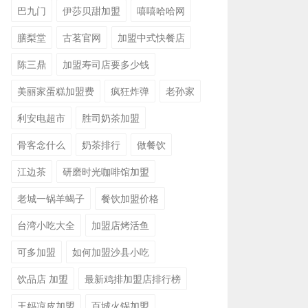
巴九门
伊莎贝甜加盟
嘻嘻哈哈网
膳梨堂
古茗官网
加盟中式快餐店
陈三鼎
加盟寿司店要多少钱
美丽家蛋糕加盟费
疯狂炸弹
老孙家
利安电超市
胜司奶茶加盟
骨客念什么
奶茶排行
做餐饮
江边茶
研磨时光咖啡馆加盟
老城一锅羊蝎子
餐饮加盟价格
台湾小吃大全
加盟店烤活鱼
可多加盟
如何加盟沙县小吃
饮品店 加盟
最新鸡排加盟店排行榜
王妈凉皮加盟
百城火锅加盟