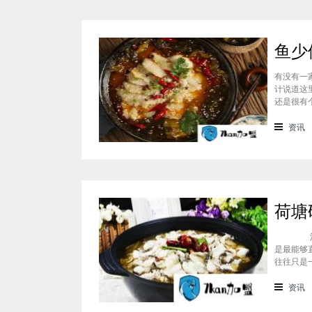
有没有一
计说道这
还是很有
大家选择
少侠酸菜
资讯
随小编了
消费体
是最能够
往往只是
品，比如
线品牌占
资讯
鱼火锅加