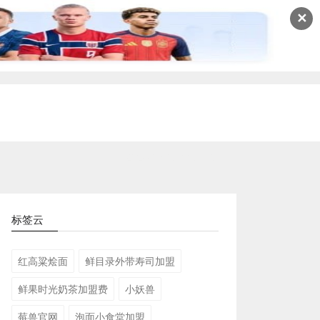
✕
2026-08-03 11:49:57
标签云
红高粱烩面
鲜目录外带寿司加盟
鲜果时光奶茶加盟费
小妖兽
莓兽官网
泡面小食堂加盟