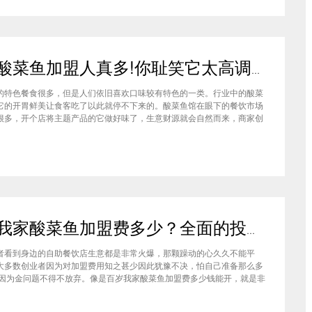
真味酸菜鱼加盟人真多!你耻笑它太高调?它嘲笑你看不穿!
色餐食很多，但是人们依旧喜欢口味较有特色的一类。行业中的酸菜
它的开胃鲜美让食客吃了以此就停不下来的。酸菜鱼馆在眼下的餐饮市场
很多，开个店将主题产品的它做好味了，生意财源就会自然而来，商家创
真味酸菜鱼品牌项目，做事业投资它的公司会给商家创业提供宝贵的意
酸菜鱼加盟人真多!你耻笑它太高调?它嘲笑你看不穿! 真味酸菜鱼加盟
百岁我家酸菜鱼加盟费多少？全面的投资费用表为你解惑答疑
者看到身边的自助餐饮店生意都是非常火爆，那颗躁动的心久久不能平
大多数创业者因为对加盟费用知之甚少因此犹豫不决，怕自己准备那么多
却因为金问题不得不放弃。像是百岁我家酸菜鱼加盟费多少钱能开，就是非
例子。 对于百岁我家酸菜鱼加盟费多少钱能开的问题，小编觉得大家可以
解一下自己加盟城市是几线城市，不同城市加盟开店耗资水平是有很大区