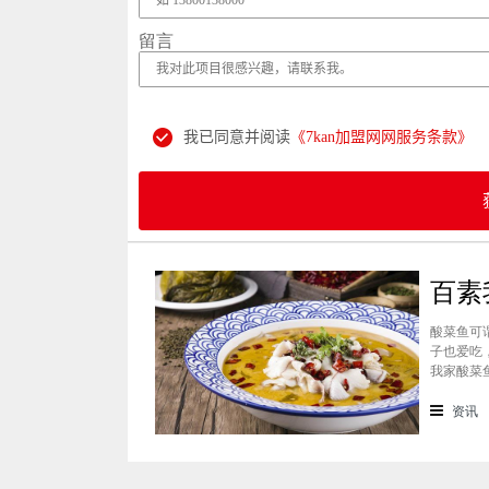
留言
我已同意并阅读
《7kan加盟网网服务条款》
酸菜鱼可
子也爱吃
我家酸菜
多。而酸
鱼加盟。
资讯
不