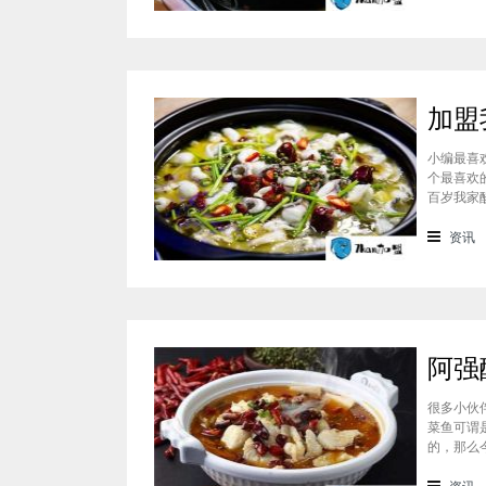
别的。之
小编最喜
个最喜欢
百岁我家
具体的要
铺，这只
资讯
0平方米
很多小伙
菜鱼可谓
的，那么
一个非常
独有一点
资讯