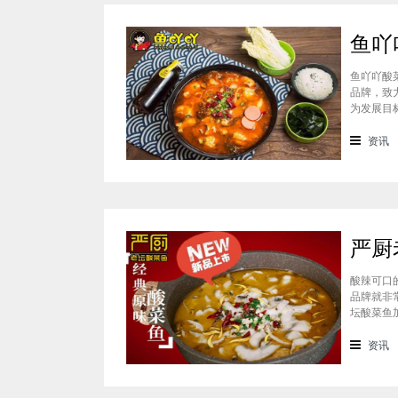
鱼吖吖酸
品牌，致
为发展目
推出多款
吖酸菜鱼
资讯
酸辣可口
品牌就非
坛酸菜鱼
只要有1
话，相信
资讯