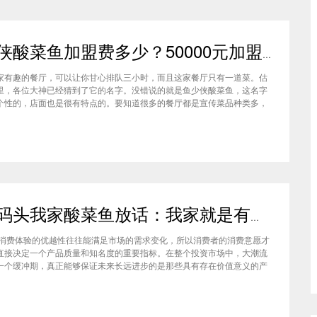
鱼少侠酸菜鱼加盟费多少？50000元加盟酸菜鱼，你心动了吗？
家有趣的餐厅，可以让你甘心排队三小时，而且这家餐厅只有一道菜。估
里，各位大神已经猜到了它的名字。没错说的就是鱼少侠酸菜鱼，这名字
个性的，店面也是很有特点的。要知道很多的餐厅都是宣传菜品种类多，
余地也很大。它家偏偏反其道而行，充分表明了品牌对于口味的自信。鱼
鱼加盟费多少？这个开到哪火到哪的牌子，可是让人很是心动。现在就跟
解一下，这个餐厅到底有什么
荷塘码头我家酸菜鱼放话：我家就是有实力
验的优越性往往能满足市场的需求变化，所以消费者的消费意愿才
直接决定一个产品质量和知名度的重要指标。在整个投资市场中，大潮流
一个缓冲期，真正能够保证未来长远进步的是那些具有存在价值意义的产
，酸菜鱼。从酸菜鱼目前的市场状况来看，市场的大致格局已形成，即一
领主要市场，二三线品牌急需压力刺激。作为一线品牌的荷塘码头在酸菜
盟方面已然成为一