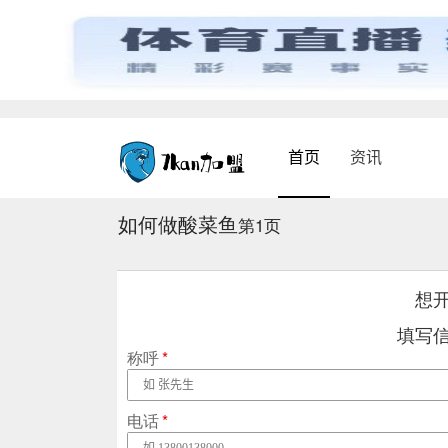
首页
资讯
如何做酸菜鱼
第1页
想
填写
称呼
*
电话
*