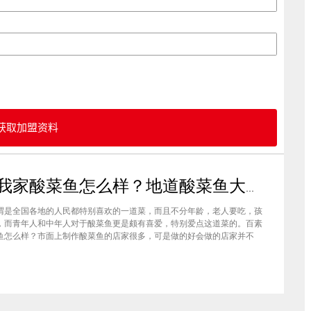
获取加盟资料
百素我家酸菜鱼怎么样？地道酸菜鱼大众皆喜爱
谓是全国各地的人民都特别喜欢的一道菜，而且不分年龄，老人要吃，孩
，而青年人和中年人对于酸菜鱼更是颇有喜爱，特别爱点这道菜的。百素
鱼怎么样？市面上制作酸菜鱼的店家很多，可是做的好会做的店家并不
菜鱼的连锁品牌也非常多，但是味道好、加盟靠谱还是要属百素我家酸菜
百素我家酸菜鱼怎么样？百素我家酸菜鱼是经典地道的川味酸菜鱼精品，