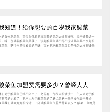
后可
加盟我知道！给你想要的百岁我家酸菜鱼加盟条件！
欢的食物就是鱼，高蛋白低脂肪最重要的是怎么做都好吃，如果硬要选一
的口味，那就非酸菜鱼莫属了。说起酸菜鱼就不得不提近几年风生水起的
酸菜鱼，获得众多投资者的亲睐，百岁我家酸菜鱼加盟条件怎么样有哪些
求，小编告诉你。 首先加盟者要准备租用一个面积至少是100平方米的店
是县级城市的平均水平，如果是地级城市需要的门店大小面积则至少在20
阿强酸菜鱼加盟费需要多少？曾经人人唾弃的酸菜鱼崛起啦！
伴们对于酸菜鱼已经不陌生了，之前有一部很火的动漫中，主人公对于酸
是非常的执着了，我本人对于酸菜鱼的了解也是从一些动漫作品中开始
今天我们就来好好的探讨一下阿强酸菜鱼加盟费需要多少？ 酸菜一直都是
有争议的存在，有人对他爱的不得了，但有人却对酸菜而嗤之以鼻，但唯
，相同的是酸菜这个东西和别的食物混合起来以后就会发生质的变化。 就