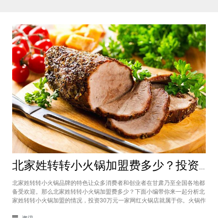
北家姓转转小火锅加盟费多少？投资30万一家网红火锅店就属于你
北家姓转转小火锅品牌的特色让众多消费者和创业者在甘肃乃至全国各地都
备受欢迎。那么北家姓转转小火锅加盟费多少？下面小编带你来一起分析北
家姓转转小火锅加盟的情况，投资30万元一家网红火锅店就属于你。火锅作
为多年来都非常受欢迎的美食种类，在现在的市场中以不同的品牌和经营形
态存在着。北家姓转转小火锅凭借自己的产品和装修在美食市场当中受到越
资讯