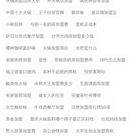
火锅加盟品牌大全
开火锅店加盟
疯狂烤排骨加盟
中国十大火锅
王子拉茶官网
聚祥春
臭豆腐加盟店
小林煎饼
与期一会奶茶加盟费
蛋糕店成本
萨贝尔意式餐厅加盟
台湾大鸡排加盟多少钱
哪种咖啡最好喝
火锅加盟项目
水吧是什么
老家肉饼加盟
皇堡
茶物语奶茶加盟费用
绿叶怎么加盟
福义德道口烧鸡
农村不起眼的商机
找答案网站
酸菜鱼火锅
永和大王加盟费多少
五面谱面馆加盟
有家面馆加盟
做女人的生意
安徽茶叶有哪些
太空舱价格
牛排西餐厅加盟
汉堡加盟排行榜50强
美食加盟
重庆火锅底料哪个牌子最正宗好吃
台冠鸡排加盟
野人部落加盟费
高公烧饼加盟
大学生创业加盟商机