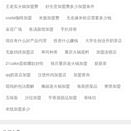
王老实火锅加盟费
好生意加盟费多少加盟条件
costa咖啡加盟
米旗加盟费
无名缘米粉店需要多少钱
金谊广场
鱼汤面馆加盟
手扒排骨
现在有什么好产品代理
投资什么赚钱
大学生创业开奶茶店
无敌鸡排加盟店
寿司种类
重庆火锅底料
加盟连锁店
21cake蛋糕哪款好吃
辣庄重庆老火锅加盟
脏脏茶
qq奶茶店加盟
汉堡炸鸡加盟店
加盟查询
馄饨的包法图解
佩姐老火锅加盟
海底捞菜品
粥类加盟
五味面
沙拉加盟
芋香源甜品加盟
骨味坊
米线加盟多少