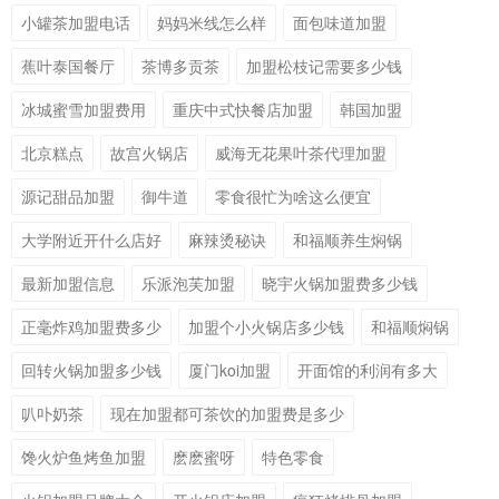
小罐茶加盟电话
妈妈米线怎么样
面包味道加盟
蕉叶泰国餐厅
茶博多贡茶
加盟松枝记需要多少钱
冰城蜜雪加盟费用
重庆中式快餐店加盟
韩国加盟
北京糕点
故宫火锅店
威海无花果叶茶代理加盟
源记甜品加盟
御牛道
零食很忙为啥这么便宜
大学附近开什么店好
麻辣烫秘诀
和福顺养生焖锅
最新加盟信息
乐派泡芙加盟
晓宇火锅加盟费多少钱
正毫炸鸡加盟费多少
加盟个小火锅店多少钱
和福顺焖锅
回转火锅加盟多少钱
厦门koi加盟
开面馆的利润有多大
叭卟奶茶
现在加盟都可茶饮的加盟费是多少
馋火炉鱼烤鱼加盟
麽麽蜜呀
特色零食