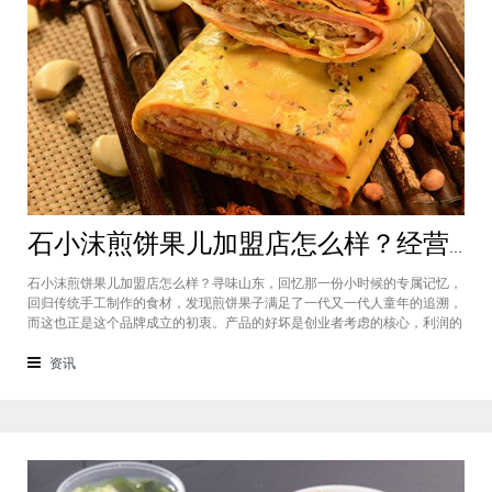
石小沫煎饼果儿加盟店怎么样？经营煎饼果子店利润如何
石小沫煎饼果儿加盟店怎么样？寻味山东，回忆那一份小时候的专属记忆，
回归传统手工制作的食材，发现煎饼果子满足了一代又一代人童年的追溯，
而这也正是这个品牌成立的初衷。产品的好坏是创业者考虑的核心，利润的
大小是投资者关注的重心。因此，加盟商们始终关心的问题是石小沫煎饼果
儿加盟怎么样？适不适合加盟？能赚钱吗？下面小编将为大家解答这些问
资讯
题。石小沫煎饼果儿加盟店怎么样？