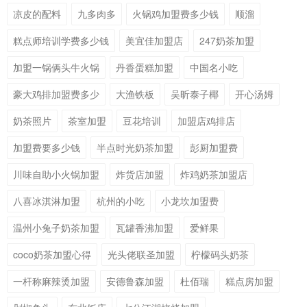
凉皮的配料
九多肉多
火锅鸡加盟费多少钱
顺溜
糕点师培训学费多少钱
美宜佳加盟店
247奶茶加盟
加盟一锅俩头牛火锅
丹香蛋糕加盟
中国名小吃
豪大鸡排加盟费多少
大渔铁板
吴昕泰子椰
开心汤姆
奶茶照片
茶室加盟
豆花培训
加盟店鸡排店
加盟费要多少钱
半点时光奶茶加盟
彭厨加盟费
川味自助小火锅加盟
炸货店加盟
炸鸡奶茶加盟店
八喜冰淇淋加盟
杭州的小吃
小龙坎加盟费
温州小兔子奶茶加盟
瓦罐香沸加盟
爱鲜果
coco奶茶加盟心得
光头佬联圣加盟
柠檬码头奶茶
一杆称麻辣烫加盟
安德鲁森加盟
杜佰瑞
糕点房加盟