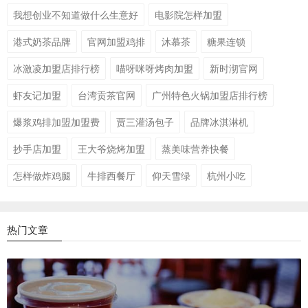
我想创业不知道做什么生意好
电影院怎样加盟
港式奶茶品牌
官网加盟鸡排
沐慕茶
糖果连锁
冰激凌加盟店排行榜
喵呀咪呀烤肉加盟
新时沏官网
虾友记加盟
台湾贡茶官网
广州特色火锅加盟店排行榜
爆浆鸡排加盟加盟费
贾三灌汤包子
品牌冰淇淋机
抄手店加盟
王大爷烧烤加盟
蒸美味营养快餐
怎样做炸鸡腿
牛排西餐厅
仰天雪绿
杭州小吃
热门文章