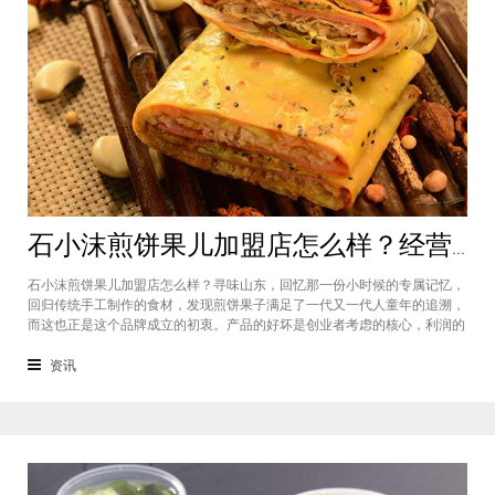
石小沫煎饼果儿加盟店怎么样？经营煎饼果子店利润如何
石小沫煎饼果儿加盟店怎么样？寻味山东，回忆那一份小时候的专属记忆，
回归传统手工制作的食材，发现煎饼果子满足了一代又一代人童年的追溯，
而这也正是这个品牌成立的初衷。产品的好坏是创业者考虑的核心，利润的
大小是投资者关注的重心。因此，加盟商们始终关心的问题是石小沫煎饼果
儿加盟怎么样？适不适合加盟？能赚钱吗？下面小编将为大家解答这些问
资讯
题。石小沫煎饼果儿加盟店怎么样？