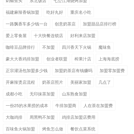
剁椒鱼头
东北饭店
七公江湖烧烤加盟
福建麻辣香锅加盟
吃好丸好
重庆名小吃
一路飘香车多少钱一台
创意奶茶店
加盟甜品店排行榜
爱上零食屋
十大快餐连锁店
好利来店加盟
咖啡豆品牌排行
不加盟
四川香天下火锅
魔味鱼
豪大大香鸡排加盟
创业者联盟
榨果汁店
上海海底捞
正宗灌汤包加盟多少钱
加盟奶茶店有钱赚吗
加盟零加盟费
开麻辣烫店流程
奶茶店照片
美丽家加盟
几点了
成都小吃
无印抹茶加盟
山东熟食加盟
一份25的水果捞的成本
牛排加盟商
人在茶在加盟费
大咖鸡排
周黑鸭不加盟
鸡排店加盟店费用
百味鱼火锅加盟
烤鱼怎么做
餐饮点菜系统