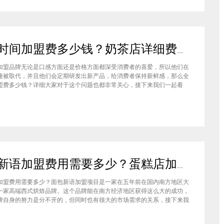
全味时间加盟费多少钱？奶茶店详细费用分析就在这！
加盟品牌无论是口感方面还是价格方面都深受消费者的喜爱，所以他们在
难被取代，并且他们会定期研发出新产品，给消费者保持新鲜感，那么全
盟费多少钱？详细大家对于这个问题也都非常关心，接下来我们一起看
盟全味时间奶茶，其实我也做过另一家的奶茶店，在这里就不说名字了。
说得很好，公司也确实提供了设备和产品，但开了一个月后，发现生意不
面包新语加盟费用需要多少？蛋糕店加盟费用太高了吗？
加盟费用需要多少？面包新语加盟项目是一家在五年前在国内南方地区大
一家高端西式烘焙品牌。这个品牌能在南方经济地区获得这么大的成功，
牌自身的努力是分不开的，但同时也有很大的市场需求的关系，接下来我
来看看这个项目。首先，面包新语可以说在是在国内市场上的首先一家传
正宗的西式烘焙品牌，这对于很多国内的消费者就是一个很大的卖点，首