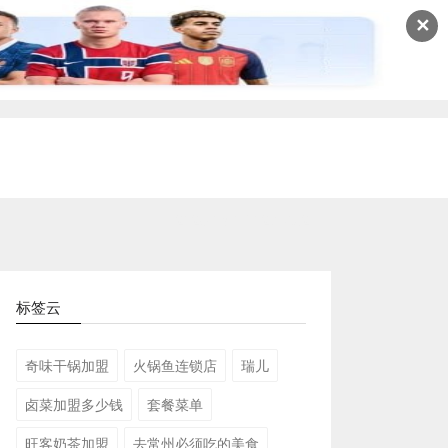
✕
2026-08-09 02:17:32
标签云
奇味干锅加盟
火锅鱼连锁店
瑞儿
卤菜加盟多少钱
套餐菜单
旺客奶茶加盟
去常州必须吃的美食