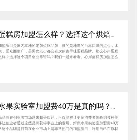
心岸蛋糕房加盟怎么样？选择这个烘焙品牌创业靠谱吗
加盟项目是国内本地的老牌蛋糕品牌，做的是地道的台湾口味的点心，比
说，受众面更广，是男女老少都会喜欢的古早味蛋糕品牌。那么心岸蛋糕
么样？选择这个项目创业靠谱吗？我们一起来看看。心岸蛋糕房加盟怎么
很多加盟商会觉得，现在要不就是流行欧包，要不就是流行可颂，怎么还
商去加盟传统烘焙店呢？这您就有所不知了，实际上，在很多二线城市，
鲜疯水果实验室加盟费40万是真的吗？根本没有传言中那么多！
品品牌在创业者市场越来越受欢迎，不仅能够让更多消费者体验到各种美
够让创业者通过这些品牌获得事业上的发展。鲜疯水果实验室加盟费40万
？这个品牌是目前在创业市场上是非常热门的加盟项目，利用自己在原材
新鲜特点和独特的制作配方在消费者心中留下比较好的印象，比较低廉的
实验室加盟用也成为了众多创业者青睐的项目，根本没有传言中的那么