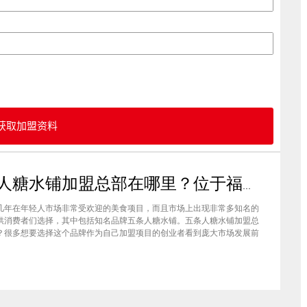
获取加盟资料
五条人糖水铺加盟总部在哪里？位于福建厦门欢迎大家前来考察
几年在年轻人市场非常受欢迎的美食项目，而且市场上出现非常多知名的
供消费者们选择，其中包括知名品牌五条人糖水铺。五条人糖水铺加盟总
？很多想要选择这个品牌作为自己加盟项目的创业者看到庞大市场发展前
要拥有到总部。其实大家可以来大家来福建厦门进行考察，带大家了解五
铺加盟情况，欢迎大家前来考察。五条人糖水铺加盟总部在哪里？五条人