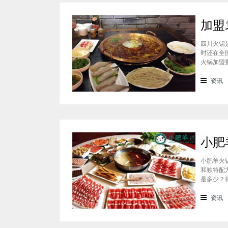
四川火锅
时还在全
火锅加盟
通过市场
准，袁老
资讯
小肥羊火
和独特配
是多少？
会考虑到
火锅加盟
资讯