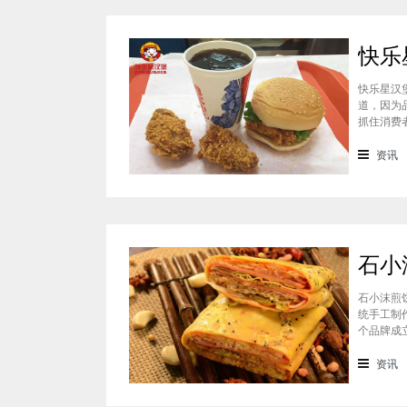
快乐星汉
道，因为
抓住消费
吃过的消
一下这个
资讯
石小沫煎
统手工制
个品牌成
重心。因
盟？能赚
资讯