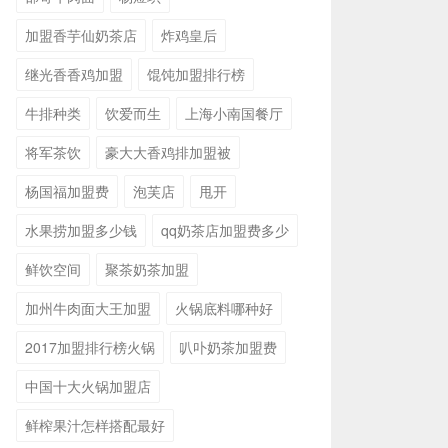
加盟香芋仙奶茶店
炸鸡皇后
继光香香鸡加盟
馄饨加盟排行榜
牛排种类
饮爱而生
上海小南国餐厅
将军茶饮
豪大大香鸡排加盟被
杨国福加盟费
泡芙店
甩开
水果捞加盟多少钱
qq奶茶店加盟费多少
鲜饮空间
聚茶奶茶加盟
加州牛肉面大王加盟
火锅底料哪种好
2017加盟排行榜火锅
叭卟奶茶加盟费
中国十大火锅加盟店
鲜榨果汁怎样搭配最好