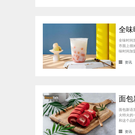
全味时间
市面上很
味时间加
看。在加
虽然开头
资讯
断
面包新语
火特火的
和这个品
们就一起
统地道且
资讯