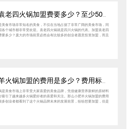
加盟袁老四火锅加盟费要多少？至少50万资金你准备好了吗？
是美食市场非常知名的美食，不仅在当地占据了非常广阔的美食市场，同
国各个城市都非常受欢迎。袁老四火锅就是四川火锅的代表。加盟袁老四
费要多少？庞大的市场前景必然会有比较多的创业者愿意投资加盟，而且
上详细的调查可以得知的是，在不同级别的城市都有着不一样的加盟费标
四火锅加盟至少要有50万资金你准备好了吗？加盟袁老四火锅加盟费要
小肥羊火锅加盟的费用是多少？费用标准如下看你是否符合加盟资格
锅是美食市场上非常受大家喜爱的美食品牌，凭借健康营养新鲜的原材料
方吸引了越来越多火锅爱好者的喜爱和关注。那么小肥羊火锅加盟的费用
很多创业者都看到了这个火锅品牌未来的发展前景，纷纷想要加盟，但是
自己的资金能力有没有加盟的资格。下面就让小编带大家一起了解小肥羊
的费用情况让创业者拥有更多信息。创业是现在非常热门的项目，很多有