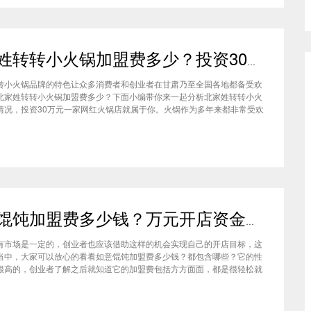
北家姓转转小火锅加盟费多少？投资30万一家网红火锅店就属于你
转小火锅品牌的特色让众多消费者和创业者在甘肃乃至全国各地都备受欢
北家姓转转小火锅加盟费多少？下面小编带你来一起分析北家姓转转小火
情况，投资30万元一家网红火锅店就属于你。火锅作为多年来都非常受欢
种类，在现在的市场中以不同的品牌和经营形态存在着。北家姓转转小火
己的产品和装修在美食市场当中受到越来越多的消费者喜爱。市场空间
如意馄饨加盟费多少钱？万元开店资金压力基本上不会出现在经营中
有市场是一定的，创业者也应该借助这样的机会实现自己的开店目标，这
当中，大家可以放心的看看如意馄饨加盟费多少钱？都包含哪些？它的性
很高的，创业者了解之后就知道它的加盟费包括方方面面，都是很轻松就
的，可见它的性价比对于项目来说还是很高的。加盟费用创业者想要了解
馄饨加盟费多少钱？是不是值得加盟？就可以从它的加盟费开始了解，这