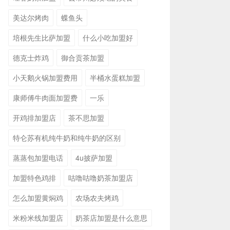
美达尔烤肉
蝶鱼头
培根先生比萨加盟
什么小吃加盟好
德克士炸鸡
御合贡茶加盟
小天鹅火锅加盟费用
半桶水蛋糕加盟
康师傅牛肉面加盟费
一乐
开鸡排加盟店
茶不思加盟
特仑苏有机纯牛奶和纯牛奶的区别
蒸蒸包加盟电话
4u披萨加盟
加盟特色鸡排
咕噜咕噜奶茶加盟店
怎么加盟黄焖鸡
农场农夫烤鸡
米粉米线加盟店
奶茶店加盟是什么意思