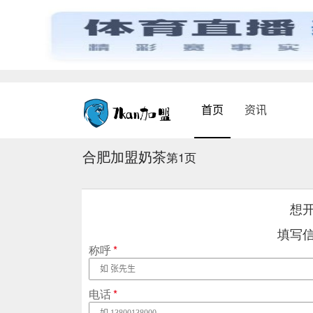
首页
资讯
合肥加盟奶茶
第1页
想
填写
称呼
*
电话
*