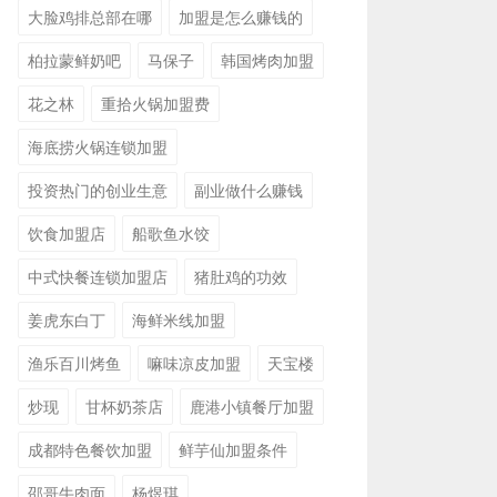
大脸鸡排总部在哪
加盟是怎么赚钱的
柏拉蒙鲜奶吧
马保子
韩国烤肉加盟
花之林
重拾火锅加盟费
海底捞火锅连锁加盟
投资热门的创业生意
副业做什么赚钱
饮食加盟店
船歌鱼水饺
中式快餐连锁加盟店
猪肚鸡的功效
姜虎东白丁
海鲜米线加盟
渔乐百川烤鱼
嘛味凉皮加盟
天宝楼
炒现
甘杯奶茶店
鹿港小镇餐厅加盟
成都特色餐饮加盟
鲜芋仙加盟条件
邵哥牛肉面
杨煜琪