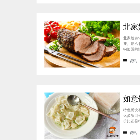
北家姓转
迎。那么
锅加盟的
迎的美食
锅凭借自
资讯
特色餐饮
么多项目
价比还是
可以达到
一下如意
资讯