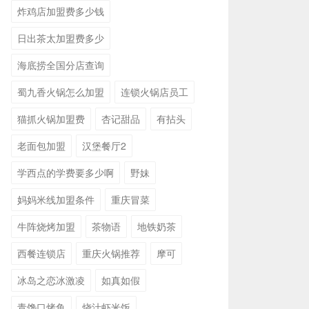
炸鸡店加盟费多少钱
日出茶太加盟费多少
海底捞全国分店查询
蜀九香火锅怎么加盟
连锁火锅店员工
猫抓火锅加盟费
杏记甜品
有拈头
老面包加盟
汉堡餐厅2
学西点的学费要多少啊
野妹
妈妈米线加盟条件
重庆冒菜
牛阵烧烤加盟
茶物语
地铁奶茶
西餐连锁店
重庆火锅推荐
摩可
冰岛之恋冰激凌
如真如假
青馋口烤鱼
烧汁虾米饭