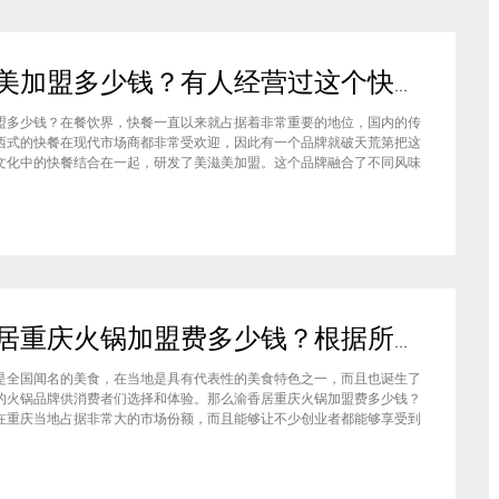
美滋美加盟多少钱？有人经营过这个快餐品牌吗
盟多少钱？在餐饮界，快餐一直以来就占据着非常重要的地位，国内的传
西式的快餐在现代市场商都非常受欢迎，因此有一个品牌就破天荒第把这
文化中的快餐结合在一起，研发了美滋美加盟。这个品牌融合了不同风味
竞争力非常强悍，那么有人加盟过这个项目吗，加盟费是多少？美滋美加
？这个品牌是进来十分火爆的一个餐饮品牌，它诞生于仟吉快餐加盟管理
渝香居重庆火锅加盟费多少钱？根据所在城市进行规划非常合适创业
是全国闻名的美食，在当地是具有代表性的美食特色之一，而且也诞生了
的火锅品牌供消费者们选择和体验。那么渝香居重庆火锅加盟费多少钱？
在重庆当地占据非常大的市场份额，而且能够让不少创业者都能够享受到
给自己带来的红利，加盟费一般也是根据创业者所在城市进行制定和规划
居重庆火锅加盟成为了大家心中非常合适的创业项目。重庆是一个美食遍