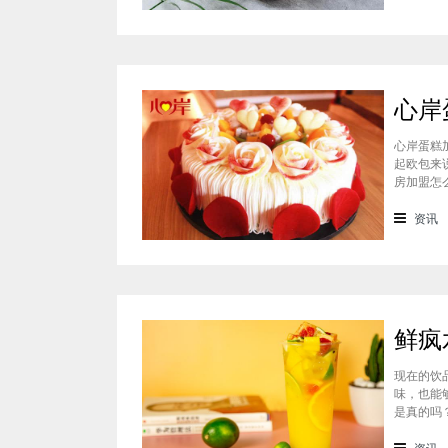
心岸蛋糕
起欧包来
房加盟怎
样？很能
会有加盟
资讯
现在的饮
味，也能
是真的吗
料上面的
鲜疯水果
资讯