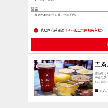
留言
我已同意并阅读
《7kan加盟网网服务条款》
甜品是近
美食品牌
部在哪里
景纷纷想
条人糖水
资讯