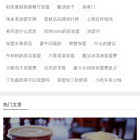
耶里夏丽新疆餐厅加盟
酸汤饺子
渔掌门
味多美加盟官网
蛋糕店品牌排行榜
上海吉祥馄饨
有司是什么意思
杭州coco奶茶加盟
鸡蛋仔
加盟水果捞店
蒙牛问题奶
螃蟹加盟
什么的建议
牛杯杯奶茶店加盟
六香冒菜加盟
魔法冰淇淋加盟费
大眼包子加盟费
法式舒芙蕾
豪大太鸡排加盟费多少
丁先森奶茶可以加盟吗
加盟快三秒奶茶
小吃车多少钱
热门文章