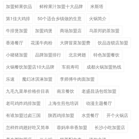
加盟鲜果饮品
鲜榨果汁加盟十大品牌
米斯塔
第1佳大鸡排
50个适合乡镇做的生意
火锅简介
牛排煲加盟
加盟鸡煲
商场加盟店
乌茶邦奶茶加盟
香港餐厅
花溪牛肉粉
大牌冒菜加盟费
饮品连锁店加盟
小猪猪加盟
品牌加盟排行
北京烤翅
特色加盟餐饮
火锅餐饮加盟店10大品牌
车前寿司
成都火锅加盟热线
乐速
魔幻冰淇淋加盟
李师傅牛肉面加盟
九毛九菜单价格价目表
南京餐饮
老盛昌汤包馆加盟
老司鸡炸鸡排加盟
上海生煎包培训
动漫主题餐厅
有谁加盟过卤三国
陕西鸡排加盟
水货餐厅
开个火锅店
怎样炸鸡翅好吃又简单
蓉妈串串香加盟
长沙小吃加盟店