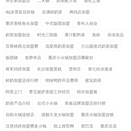
养生粥加盟店
二火锅
奶茶配方表
港饮之港
dq冰雪皇后价格
吉满杯奶茶
烤鸡店加盟
重庆美蛙鱼头加盟
中式饭团加盟
青年人创业
奶茶加盟创业
时光三部曲
果汁配料表
鱼粉
谷绿农品
百香林西点加盟费
流星雨奶茶加盟
兰沁园港式奶茶加盟
饭团烧
老胖串店
重庆小火锅加盟店哪家好
将军鸡排加盟
长沙加盟蛋糕
贤和庄
第七街冰激凌
鲜奶加盟店排行榜
绝味鸭脖开店费用
蜜逗奶茶
阿里之门
尊宝披萨里面工作经历
特许加盟展
奶茶产品介绍
台式小火锅
美食品牌加盟店排行榜
自助火锅连锁店
成都大龙火锅加盟
重庆火锅加盟连锁
汉堡鸡排加盟费多少钱
煌上煌官网
星巴克
重庆豆花