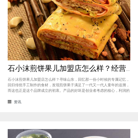
石小沫煎饼果儿加盟店怎么样？经营煎饼果子店利润如何
石小沫煎饼果儿加盟店怎么样？寻味山东，回忆那一份小时候的专属记忆，
回归传统手工制作的食材，发现煎饼果子满足了一代又一代人童年的追溯，
而这也正是这个品牌成立的初衷。产品的好坏是创业者考虑的核心，利润的
大小是投资者关注的重心。因此，加盟商们始终关心的问题是石小沫煎饼果
儿加盟怎么样？适不适合加盟？能赚钱吗？下面小编将为大家解答这些问
资讯
题。石小沫煎饼果儿加盟店怎么样？