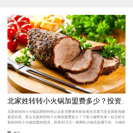
北家姓转转小火锅加盟费多少？投资30万一家网红火锅店就属于你
北家姓转转小火锅品牌的特色让众多消费者和创业者在甘肃乃至全国各地都
备受欢迎。那么北家姓转转小火锅加盟费多少？下面小编带你来一起分析北
家姓转转小火锅加盟的情况，投资30万元一家网红火锅店就属于你。火锅作
为多年来都非常受欢迎的美食种类，在现在的市场中以不同的品牌和经营形
态存在着。北家姓转转小火锅凭借自己的产品和装修在美食市场当中受到越
资讯