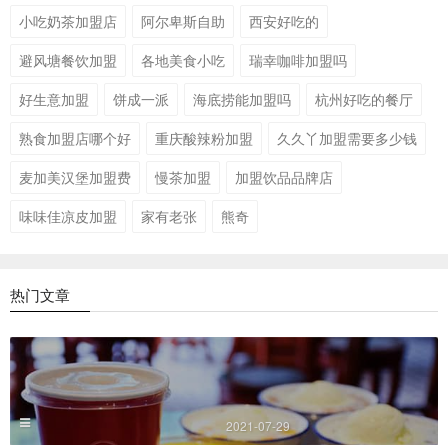
小吃奶茶加盟店
阿尔卑斯自助
西安好吃的
避风塘餐饮加盟
各地美食小吃
瑞幸咖啡加盟吗
好生意加盟
饼成一派
海底捞能加盟吗
杭州好吃的餐厅
熟食加盟店哪个好
重庆酸辣粉加盟
久久丫加盟需要多少钱
麦加美汉堡加盟费
慢茶加盟
加盟饮品品牌店
味味佳凉皮加盟
家有老张
熊奇
热门文章
2021-07-29