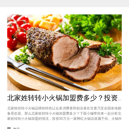
北家姓转转小火锅加盟费多少？投资30万一家网红火锅店就属于你
北家姓转转小火锅品牌的特色让众多消费者和创业者在甘肃乃至全国各地都
备受欢迎。那么北家姓转转小火锅加盟费多少？下面小编带你来一起分析北
家姓转转小火锅加盟的情况，投资30万元一家网红火锅店就属于你。火锅作
为多年来都非常受欢迎的美食种类，在现在的市场中以不同的品牌和经营形
态存在着。北家姓转转小火锅凭借自己的产品和装修在美食市场当中受到越
资讯