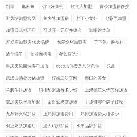
刚哥
麻麻鱼
创业好商机
饮食店加盟
贡茶加盟费多少
避风塘加盟官网
鱼火肴加盟费
胖丁小龙虾
七彩面加盟
加盟日式料理店
可以开一元店挣钱么
咖啡馆菜单
蛋糕店加盟店10大品牌
木屋烧烤加盟店
天下第一酸辣粉
烤羊蝎子
创业商机宝
餐饮店选址
重庆天绿回转寿司加盟
coco加盟费及加盟条件
乐品
武汉自助餐火锅加盟
柠檬工坊官网
泰国的美食
犇腾牛排加盟
鸡排加盟店得多少钱
上海德庄火锅怎样加盟
麦加美汉堡店加盟
圆百爱奶茶加盟
手抓饼哪个牌子好吃
九鼎轩火锅加盟
正鸡排加盟费用
鸡排加盟费大概多少
创业奶茶加盟店
波大鸡排加盟
水果品牌加盟