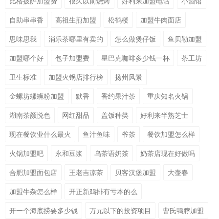
比格披萨加盟费
很久以前烧烤
好利来加盟电话
小酒馆
自助串串香
高祖生煎加盟
松鹤楼
加盟牛肉面店
思味思我
消乐茶哪里有卖的
怎么做煲仔饭
鱼贝勒加盟
加盟哪个好
包子加盟费
星巴克咖啡多少钱一杯
茶工坊
卫生标准
加盟火锅店排行榜
扬州风景
金螺坊螺蛳粉加盟
默香
香约果汁茶
重庆知名火锅
湖南茶颜悦色
网红甜品
盖饭种类
好利来半熟芝士
现在餐饮业什么最火
鱼汁鱼味
爷茶
餐饮加盟怎么样
火锅加盟吧
永和豆浆
乌茶语奶茶
奶茶店现在好做吗
合肥加盟面包店
王老吉凉茶
贝客汉堡加盟
大壶春
加盟牛杂怎么样
开正新鸡排有亏本的么
开一个海底捞要多少钱
万元以下的投资项目
曹氏鸭脖加盟