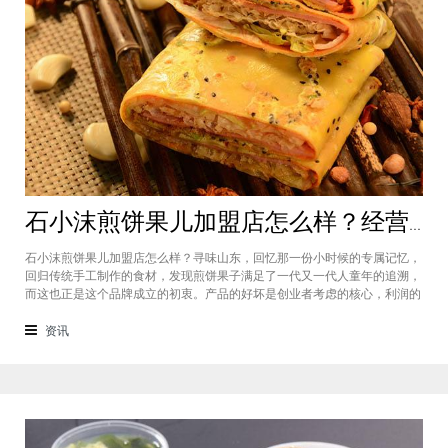
石小沫煎饼果儿加盟店怎么样？经营煎饼果子店利润如何
石小沫煎饼果儿加盟店怎么样？寻味山东，回忆那一份小时候的专属记忆，
回归传统手工制作的食材，发现煎饼果子满足了一代又一代人童年的追溯，
而这也正是这个品牌成立的初衷。产品的好坏是创业者考虑的核心，利润的
大小是投资者关注的重心。因此，加盟商们始终关心的问题是石小沫煎饼果
儿加盟怎么样？适不适合加盟？能赚钱吗？下面小编将为大家解答这些问
资讯
题。石小沫煎饼果儿加盟店怎么样？