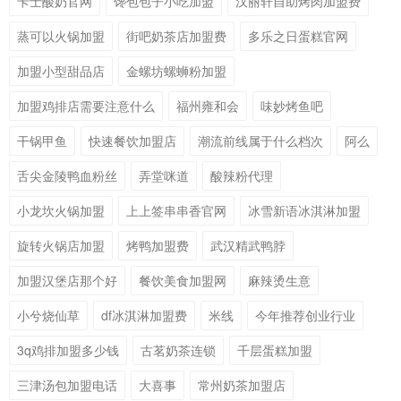
卡士酸奶官网
馋包包子小吃加盟
汉丽轩自助烤肉加盟费
蒸可以火锅加盟
街吧奶茶店加盟费
多乐之日蛋糕官网
加盟小型甜品店
金螺坊螺蛳粉加盟
加盟鸡排店需要注意什么
福州雍和会
味妙烤鱼吧
干锅甲鱼
快速餐饮加盟店
潮流前线属于什么档次
阿么
舌尖金陵鸭血粉丝
弄堂咪道
酸辣粉代理
小龙坎火锅加盟
上上签串串香官网
冰雪新语冰淇淋加盟
旋转火锅店加盟
烤鸭加盟费
武汉精武鸭脖
加盟汉堡店那个好
餐饮美食加盟网
麻辣烫生意
小兮烧仙草
df冰淇淋加盟费
米线
今年推荐创业行业
3q鸡排加盟多少钱
古茗奶茶连锁
千层蛋糕加盟
三津汤包加盟电话
大喜事
常州奶茶加盟店