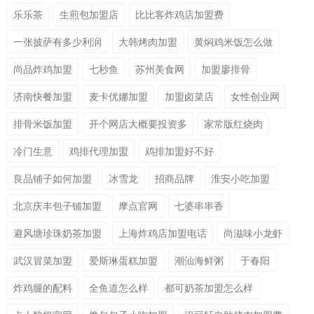
乐乐茶
生煎包加盟店
比比客炸鸡店加盟费
一张披萨有多少利润
大韩烤肉加盟
黄焖鸡米饭怎么做
尚品炸鸡加盟
七秒鱼
苏州美食网
加盟廖排骨
济南快餐加盟
麦卡优娜加盟
加盟卤菜店
女性创业网
排骨米饭加盟
开个网店大概要投资多
家常版红烧肉
冷门生意
鸡排代理加盟
鸡排加盟好不好
良品铺子如何加盟
冰雪龙
招商品牌
淮安小吃加盟
北京庆丰包子铺加盟
摩点官网
七婆串串香
避风塘珍珠奶茶加盟
上海炸鸡店加盟电话
尚滋味小龙虾
武汉冒菜加盟
爱斯琳蛋糕加盟
潮汕海鲜粥
于春阳
炸鸡腿的配料
全鱼道怎么样
都可奶茶加盟怎么样