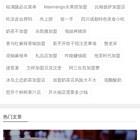
桂满陇必点菜单
kissmango水果捞加盟
比格披萨加盟店
吃凉皮会胖吗
尚上捞
留一手
四川成都特色美食小吃
奶茶不加盟
乐凯撒加盟
项姐烤猪蹄
香与红麻辣香锅加盟
新手开饺子馆注意事项
蟹老宋
泥锅麻辣串
礼品店加盟
咋能赚钱呢
泡芙时代加盟
捷普薯
怎样加盟贝克汉堡
阿三生煎加盟费
冰岛之恋奶茶加盟店
加盟奶茶店风险大不大
现酿酸奶
想开个鲜榨果汁店
开火锅店需要多少钱
热门文章