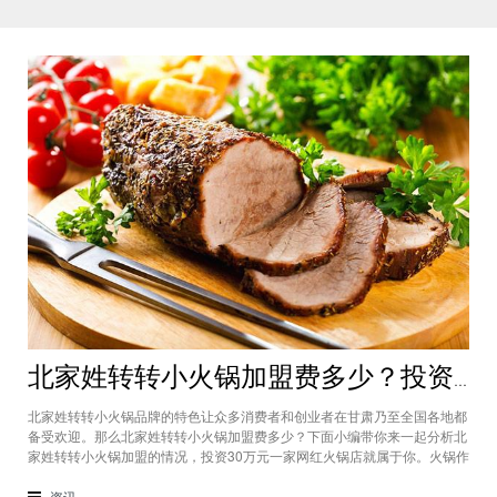
北家姓转转小火锅加盟费多少？投资30万一家网红火锅店就属于你
北家姓转转小火锅品牌的特色让众多消费者和创业者在甘肃乃至全国各地都
备受欢迎。那么北家姓转转小火锅加盟费多少？下面小编带你来一起分析北
家姓转转小火锅加盟的情况，投资30万元一家网红火锅店就属于你。火锅作
为多年来都非常受欢迎的美食种类，在现在的市场中以不同的品牌和经营形
态存在着。北家姓转转小火锅凭借自己的产品和装修在美食市场当中受到越
资讯