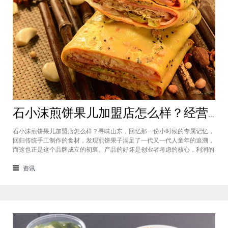
石小沫煎饼果儿加盟店怎么样？经营煎饼果子店利润如何
石小沫煎饼果儿加盟店怎么样？寻味山东，回忆那一份小时候的专属记忆，
回归传统手工制作的食材，发现煎饼果子满足了一代又一代人童年的追溯，
而这也正是这个品牌成立的初衷。产品的好坏是创业者考虑的核心，利润的
大小是投资者关注的重心。因此，加盟商们始终关心的问题是石小沫煎饼果
儿加盟怎么样？适不适合加盟？能赚钱吗？下面小编将为大家解答这些问
资讯
题。石小沫煎饼果儿加盟店怎么样？