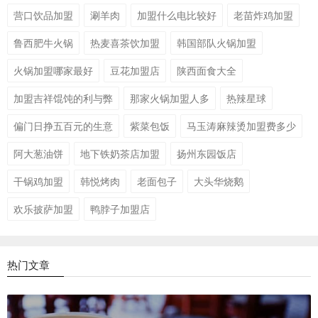
营口饮品加盟
涮羊肉
加盟什么电比较好
老苗炸鸡加盟
鲁西肥牛火锅
热麦喜茶饮加盟
韩国部队火锅加盟
火锅加盟哪家最好
豆花加盟店
陕西面食大全
加盟吉祥馄饨的利与弊
那家火锅加盟人多
热辣星球
偏门日挣五百元的生意
紫菜包饭
马玉涛麻辣烫加盟费多少
阿大葱油饼
地下铁奶茶店加盟
扬州东园饭店
干锅鸡加盟
韩悦烤肉
老面包子
大头华烧鹅
欢乐披萨加盟
鸭脖子加盟店
热门文章