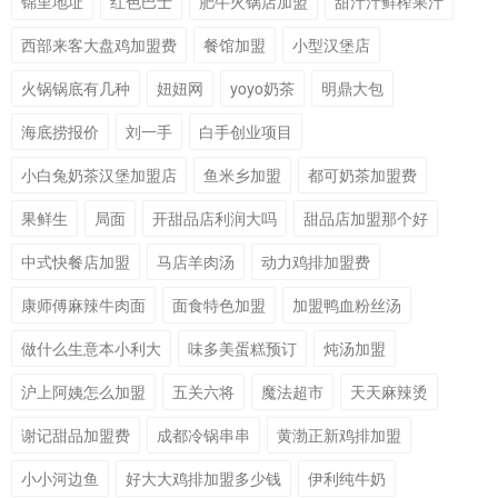
锦里地址
红色巴士
肥牛火锅店加盟
甜汁汁鲜榨果汁
西部来客大盘鸡加盟费
餐馆加盟
小型汉堡店
火锅锅底有几种
妞妞网
yoyo奶茶
明鼎大包
海底捞报价
刘一手
白手创业项目
小白兔奶茶汉堡加盟店
鱼米乡加盟
都可奶茶加盟费
果鲜生
局面
开甜品店利润大吗
甜品店加盟那个好
中式快餐店加盟
马店羊肉汤
动力鸡排加盟费
康师傅麻辣牛肉面
面食特色加盟
加盟鸭血粉丝汤
做什么生意本小利大
味多美蛋糕预订
炖汤加盟
沪上阿姨怎么加盟
五关六将
魔法超市
天天麻辣烫
谢记甜品加盟费
成都冷锅串串
黄渤正新鸡排加盟
小小河边鱼
好大大鸡排加盟多少钱
伊利纯牛奶