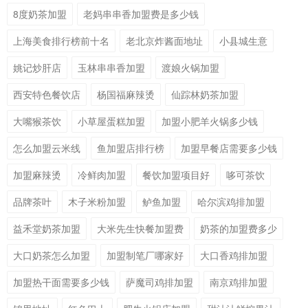
8度奶茶加盟
老妈串串香加盟费是多少钱
上海美食排行榜前十名
老北京炸酱面地址
小县城生意
姚记炒肝店
玉林串串香加盟
渡娘火锅加盟
西安特色餐饮店
杨国福麻辣烫
仙踪林奶茶加盟
大嘴猴茶饮
小草屋蛋糕加盟
加盟小肥羊火锅多少钱
怎么加盟云米线
鱼加盟店排行榜
加盟早餐店需要多少钱
加盟麻辣烫
冷鲜肉加盟
餐饮加盟项目好
哆可茶饮
品牌茶叶
木子米粉加盟
鲈鱼加盟
哈尔滨鸡排加盟
益禾堂奶茶加盟
大米先生快餐加盟费
奶茶的加盟费多少
大口奶茶怎么加盟
加盟制笔厂哪家好
大口香鸡排加盟
加盟热干面需要多少钱
萨魔司鸡排加盟
南京鸡排加盟