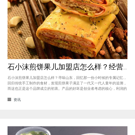
石小沫煎饼果儿加盟店怎么样？经营煎饼果子店利润如何
石小沫煎饼果儿加盟店怎么样？寻味山东，回忆那一份小时候的专属记忆，
回归传统手工制作的食材，发现煎饼果子满足了一代又一代人童年的追溯，
而这也正是这个品牌成立的初衷。产品的好坏是创业者考虑的核心，利润的
大小是投资者关注的重心。因此，加盟商们始终关心的问题是石小沫煎饼果
儿加盟怎么样？适不适合加盟？能赚钱吗？下面小编将为大家解答这些问
资讯
题。石小沫煎饼果儿加盟店怎么样？