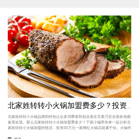
北家姓转转小火锅加盟费多少？投资30万一家网红火锅店就属于你
北家姓转转小火锅品牌的特色让众多消费者和创业者在甘肃乃至全国各地都
备受欢迎。那么北家姓转转小火锅加盟费多少？下面小编带你来一起分析北
家姓转转小火锅加盟的情况，投资30万元一家网红火锅店就属于你。火锅作
为多年来都非常受欢迎的美食种类，在现在的市场中以不同的品牌和经营形
态存在着。北家姓转转小火锅凭借自己的产品和装修在美食市场当中受到越
资讯