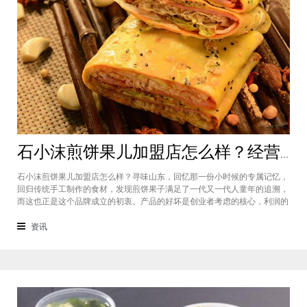
石小沫煎饼果儿加盟店怎么样？经营煎饼果子店利润如何
石小沫煎饼果儿加盟店怎么样？寻味山东，回忆那一份小时候的专属记忆，
回归传统手工制作的食材，发现煎饼果子满足了一代又一代人童年的追溯，
而这也正是这个品牌成立的初衷。产品的好坏是创业者考虑的核心，利润的
大小是投资者关注的重心。因此，加盟商们始终关心的问题是石小沫煎饼果
儿加盟怎么样？适不适合加盟？能赚钱吗？下面小编将为大家解答这些问
资讯
题。石小沫煎饼果儿加盟店怎么样？