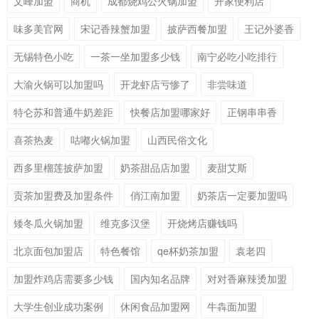
文峰加盟
商机
成都烧鸡公火锅加盟
开家便利店
味多美官网
宋记香辣蟹加盟
披萨西餐加盟
王记外婆香
无锡特色小吃
一茶一坐加盟多少钱
南宁必吃小吃排行
大渝火锅可以加盟吗
开龙虾店亏惨了
非尝味道
特仑苏和普通牛奶差距
快餐店加盟哪家好
正钢串串香
喜茶热麦
咕嘟火锅加盟
山西民俗文化
西多里榴莲披萨加盟
奶茶甜品店加盟
麦甜艾斯
贡茶加盟费及加盟条件
俏江南加盟
奶茶店一定要加盟吗
矮冬瓜火锅加盟
维克多汉堡
开烧烤店赚钱吗
北京面包加盟店
特色餐馆
qe杯奶茶加盟
袁老四
加盟炸鸡店需要多少钱
国内知名品牌
对对香麻辣烫加盟
大学生创业成功案例
休闲食品加盟网
牛犇面加盟