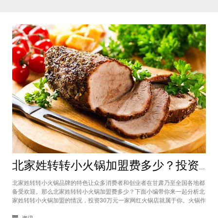
北家姓转转小火锅加盟费多少？投资30万一家网红火锅店就属于你
北家姓转转小火锅品牌的特色让众多消费者和创业者在甘肃乃至全国各地都
备受欢迎。那么北家姓转转小火锅加盟费多少？下面小编带你来一起分析北
家姓转转小火锅加盟的情况，投资30万元一家网红火锅店就属于你。火锅作
为多年来都非常受欢迎的美食种类，在现在的市场中以不同的品牌和经营形
态存在着。北家姓转转小火锅凭借自己的产品和装修在美食市场当中受到越
资讯