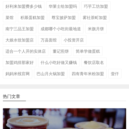
好利来加盟费多少钱
华莱士给加盟吗
巧芋工坊加盟
菜馆
积慕蛋糕加盟
尊宝披萨加盟
雾社茶町加盟
南宁三品王加盟
成都哪个小吃街最地道
米旗月饼
大娘水饺加盟店
万县面馆
小投资开店
适合一个人开的实体店
董记煎饼
简单学做蛋糕
加盟鸡排那家好
什么小吃好做又赚钱
餐饮店取名
妈妈米线官网
巴山月火锅加盟
四有青年米粉加盟
壹仟
热门文章