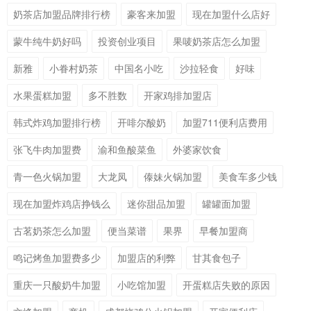
奶茶店加盟品牌排行榜
豪客来加盟
现在加盟什么店好
蒙牛纯牛奶好吗
投资创业项目
果唛奶茶店怎么加盟
新雅
小眷村奶茶
中国名小吃
沙拉轻食
好味
水果蛋糕加盟
多不胜数
开家鸡排加盟店
韩式炸鸡加盟排行榜
开啡尔酸奶
加盟711便利店费用
张飞牛肉加盟费
渝和鱼酸菜鱼
外婆家饮食
青一色火锅加盟
大龙凤
傣妹火锅加盟
美食车多少钱
现在加盟炸鸡店挣钱么
迷你甜品加盟
罐罐面加盟
古茗奶茶怎么加盟
便当菜谱
果界
早餐加盟商
鸣记烤鱼加盟费多少
加盟店的利弊
甘其食包子
重庆一只酸奶牛加盟
小吃馆加盟
开蛋糕店失败的原因