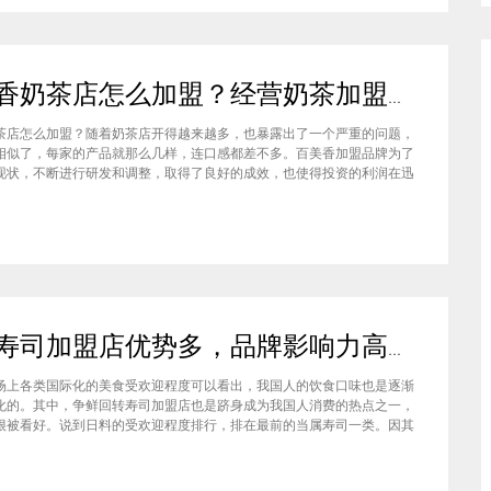
百美香奶茶店怎么加盟？经营奶茶加盟店收益如何
茶店怎么加盟？随着奶茶店开得越来越多，也暴露出了一个严重的问题，
相似了，每家的产品就那么几样，连口感都差不多。百美香加盟品牌为了
现状，不断进行研发和调整，取得了良好的成效，也使得投资的利润在迅
那么，百美香奶茶怎么样？听听加盟商怎么说。在加盟百美香奶茶，其实
另一家的奶茶店，在这里就不说名字了。虽然开头说得很好，公司也确实
小米寿司加盟店优势多，品牌影响力高开店客源不用愁
场上各类国际化的美食受欢迎程度可以看出，我国人的饮食口味也是逐渐
化的。其中，争鲜回转寿司加盟店也是跻身成为我国人消费的热点之一，
很被看好。说到日料的受欢迎程度排行，排在最前的当属寿司一类。因其
感，以及无论是堂食还是打包都合适的方便程度，寿司赢得了不少人的喜
喜爱寿司的人群来说，相信对小米寿司加盟这个名字都不陌生，那么我们