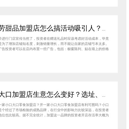
麦当劳甜品加盟店怎么搞活动吸引人？这些好方法建议你保存
价进行门店宣传当然了，投资者在赠送礼品时应该考虑好活动成本，毕竟
是为了增加店铺知名度，刺激销量增长，而不能让自家的店铺亏本太多。
广告投资者可以在店内布置一些广告，包括：橱窗陈列、贴在墙上的价格
要注意广告的数量不能太多，因为大量的广告海报会让消费者产生抵触心
投资者也要注意活动海报的粘贴位置，尽量粘贴在那些能够让消费者一眼
小口大口加盟店生意怎么变好？选址、宣传、质量缺一不可
一家小口大口零食加盟店？开一家小口大口零食加盟店有利可图吗？小口
是个经过了市场检验的成熟品牌，在行业中的影响力比较深远，在投资者
地位也比较高。据不完全统计，加盟这一品牌的投资者开店存活率大概为
上文简单介绍了一下小口大口加盟店怎么经营生意会更好，没有创业经验的
以参考一下。