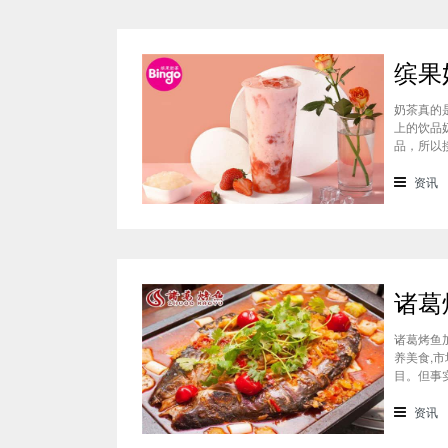
奶茶真的
上的饮品
品，所以
业者们都
错的选择
资讯
诸葛烤鱼
养美食,
目。但事
缘。开一
年经验，
资讯