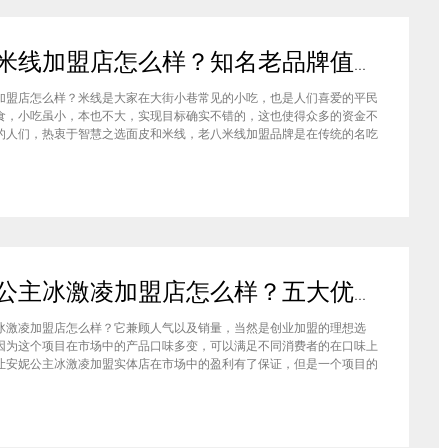
老八米线加盟店怎么样？知名老品牌值得信赖
加盟店怎么样？米线是大家在大街小巷常见的小吃，也是人们喜爱的平民
食，小吃虽小，本也不大，实现目标确实不错的，这也使得众多的资金不
的人们，热衷于智慧之选面皮和米线，老八米线加盟品牌是在传统的名吃
的基础上发展而来的，目前的势头非常不错。说起云南的名小吃过桥米
人都不陌生，在传统的基础上，根据自己的经营过程中积累的经验，对米
安妮公主冰激凌加盟店怎么样？五大优势让你轻松收获理想事业
冰激凌加盟店怎么样？它兼顾人气以及销量，当然是创业加盟的理想选
因为这个项目在市场中的产品口味多变，可以满足不同消费者的在口味上
让安妮公主冰激凌加盟实体店在市场中的盈利有了保证，但是一个项目的
不能仅仅是凭借产品的优势，接下来我们就更近一步了解一下这个项目还
势。项目的总部本身就在市场中有着强大的市场竞争能力，所以才给到了