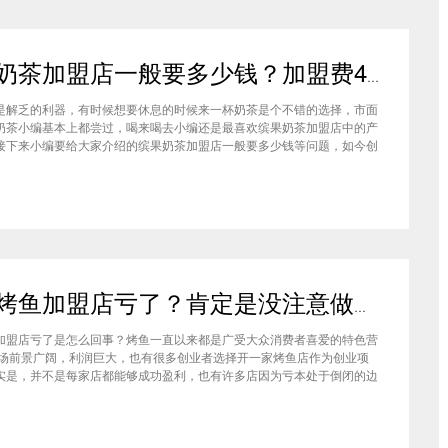
缤果奶茶加盟店一般要多少钱？加盟费4万元总体开店费用仅需20万
是解乏的利器，有时候想要休息的时候来一杯奶茶是个不错的选择，市面
奶茶小编基本上都尝过，喝来喝去小编还是最喜欢缤果奶茶加盟店中的产
接下来小编要给大家介绍的缤果奶茶加盟店一般要多少钱等问题，​如今创
比较关注这个事情，现在又是在疫情期间，拥有自己的店铺也会是一个不
，所以感兴趣的话就跟着小编的步伐来了解一下这个项目吧。商标授权
诸葛烤鱼加盟店亏了？肯定是没注意做好这几件事
加盟店亏了是怎么回事？烤鱼一直以来都是广受大众消费者喜爱的特色营
市场前景广阔，利润巨大，也有很多创业者选择开一家烤鱼店作为创业项
实是，并不是每家店都能够成功盈利，也有许多店因为亏本处于倒闭的边
家烤鱼店亏了，要反思到底是哪些地方没做好。诸葛烤鱼加盟总部根据多
总结了以下几个原因。没有事先做好市场调查虽然同是烤鱼店，但每一家