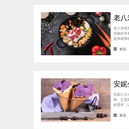
老八米线
风格的美
是很雄厚
过桥米线
线，很多
资讯
线
安妮公主
择。正是
的需求，
成功当然
有哪些优
资讯
品