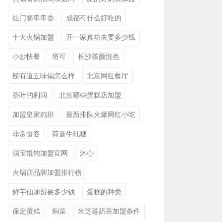
灶门签串串香
成都有什么好吃的
十大火锅加盟
开一家真功夫要多少钱
小炒快餐
塔可
长沙茶颜悦色
辣有道五味锅怎么样
北京网红餐厅
茶叶的利润
北京哪些蛋糕店加盟
加盟皇家鸡排
最新排队火爆网红小吃
非常食客
荷喜牛轧糖
满宝馄饨加盟官网
沐心
火锅店品牌加盟排行榜
鲜芋仙加盟要多少钱
蛋糕的种类
保定蛋糕
焖菜
米芝莲奶茶加盟条件