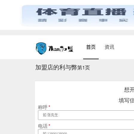
首页
资讯
加盟店的利与弊
第1页
想
填写
称呼
*
电话
*