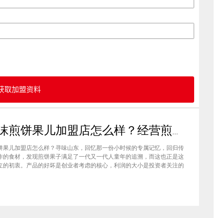
获取加盟资料
石小沫煎饼果儿加盟店怎么样？经营煎饼果子店利润如何
饼果儿加盟店怎么样？寻味山东，回忆那一份小时候的专属记忆，回归传
作的食材，发现煎饼果子满足了一代又一代人童年的追溯，而这也正是这
立的初衷。产品的好坏是创业者考虑的核心，利润的大小是投资者关注的
此，加盟商们始终关心的问题是石小沫煎饼果儿加盟怎么样？适不适合加
钱吗？下面小编将为大家解答这些问题。石小沫煎饼果儿加盟店怎么样？