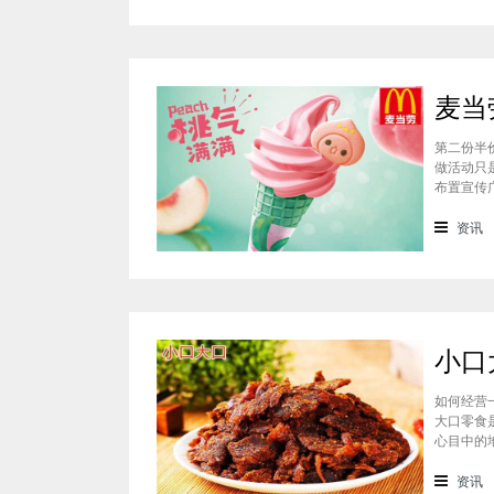
第二份半
做活动只
布置宣传
单等，但
理。而且
资讯
如何经营
大口零食
心目中的
96%，
投资者可
资讯