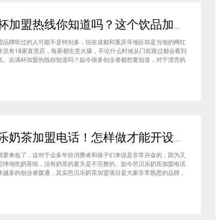
吉满杯加盟热线你知道吗？这个饮品加盟店中的饮品口味如何
盟品牌听过的人可能不是特别多，但在成都和重庆等地区却是当地的网红
并且有18家直营店，每家都生意火爆，不论什么时候从门前路过都会看到
伍。吉满杯加盟热线你知道吗？如今很多创业者都想要知道，对于漂亮的
来说，吉满杯奶茶树不仅仅是新鲜美味，更是营养健康，还有清新水灵的
完全符合女性消费者的所有喜好。这个品牌怎么样，好喝么？这个问题
芭贝乐奶茶加盟电话！怎样做才能开设这家饮品加盟店
就要来临了，这对于众多年轻消费者和孩子们来说是非常兴奋的，因为又
忌惮地吃奶茶啦，没有奶茶的夏天是不完整的。如今芭贝乐奶茶加盟电话
来越多的创业者拨通，其实芭贝乐奶茶加盟项目是大家非常熟悉的品牌，
者和行业内的认可，为许多孩子的童年增添了一份甜蜜的记忆。这个品牌
碑和庞大的市场需求吸引了众多想要入行的投资者，那么这个项目怎么加