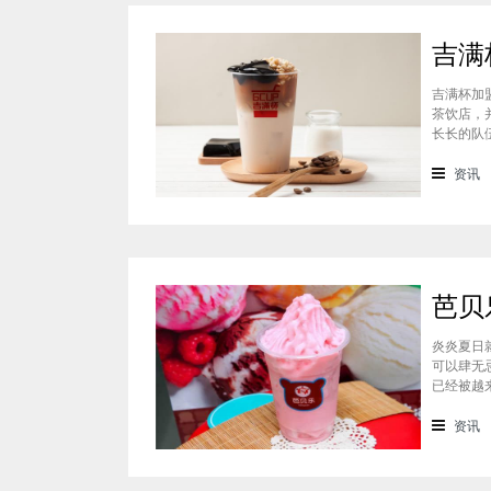
吉满杯加
茶饮店，
长长的队
川渝妹子
高颜值，
资讯
炎炎夏日
可以肆无
已经被越
深受消费
良好的口
资讯