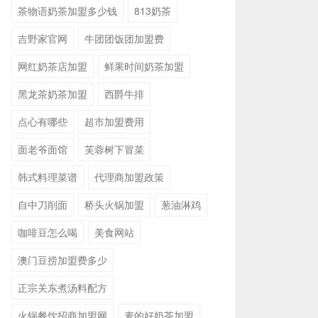
茶物语奶茶加盟多少钱
813奶茶
吉野家官网
牛团团饭团加盟费
网红奶茶店加盟
鲜果时间奶茶加盟
黑龙茶奶茶加盟
西爵牛排
点心有哪些
超市加盟费用
面老爷面馆
芙蓉树下冒菜
韩式料理菜谱
代理商加盟政策
自中刀削面
桥头火锅加盟
葱油淋鸡
咖啡豆怎么喝
美食网站
澳门豆捞加盟费多少
正宗关东煮汤料配方
火锅餐饮招商加盟网
麦的好奶茶加盟