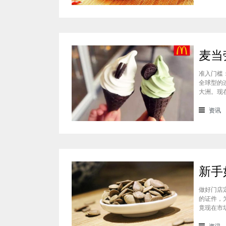
准入门槛
全球型的
大洲。现
多，有些
需要参加
资讯
做好门店
的证件，
竟现在市
多种难题
先确定好
资讯