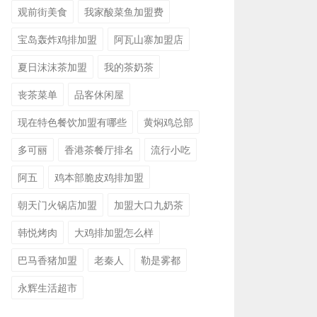
观前街美食
我家酸菜鱼加盟费
宝岛轰炸鸡排加盟
阿瓦山寨加盟店
夏日沫沫茶加盟
我的茶奶茶
丧茶菜单
品客休闲屋
现在特色餐饮加盟有哪些
黄焖鸡总部
多可丽
香港茶餐厅排名
流行小吃
阿五
鸡本部脆皮鸡排加盟
朝天门火锅店加盟
加盟大口九奶茶
韩悦烤肉
大鸡排加盟怎么样
巴马香猪加盟
老秦人
勒是雾都
永辉生活超市