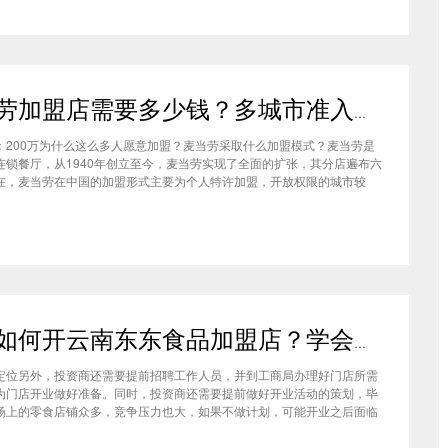
麦当劳加盟店需要多少钱？多城市准入门槛高达200万元
：200万为什么这么多人愿意加盟？麦当劳采取什么加盟模式？麦当劳是
连锁餐厅，从1940年创立至今，麦当劳实现了全面的扩张，其分店遍布六
在，麦当劳在中国的加盟形式主要为个人特许加盟，开放权限的城市较
人均收入高的小县城，现在也能开麦当劳了。总部要求申请加盟的投资者
总部培训，而且一定要参与加盟店的日常经营。麦当劳加盟店需要多
新手如何开云南东东食品加盟店？学会这几点即可轻松开店
定位另外，投资商还需要提前招聘工作人员，并到工商局办理好门店所需
为门店开业做好准备。同时，投资商还需要提前做好开业活动的策划，毕
场上的零食店铺众多，竞争压力也大，如果不做计划，可能开业之后面临
就会对店铺发展产生阻碍。新手如何开云南东东食品加盟店？投资商需要
门店定位，然后需要从总部了解进货渠道，同时投资商还要做好开业前期