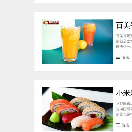
百美香奶
那就是太
解决这一
速增长。
我也做过
资讯
从我国市
走向国际
前景也是
美味的口
爱。对于
资讯