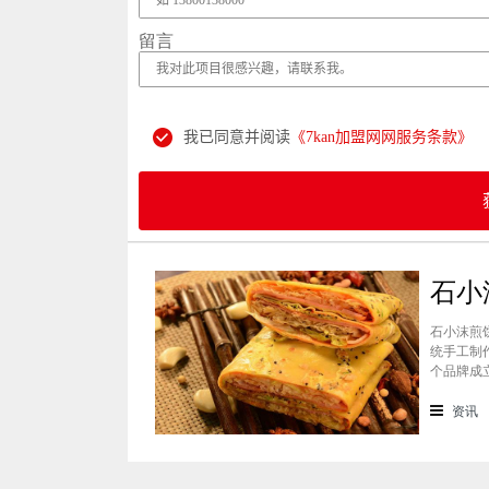
留言
我已同意并阅读
《7kan加盟网网服务条款》
石小沫煎
统手工制
个品牌成
重心。因
盟？能赚
资讯