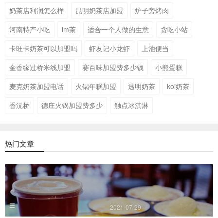
奶茶店利润怎么样
昆明奶茶店加盟
炉子旁烤肉
河南特产小吃
im茶
适合一个人做的生意
贪吃小站
卡旺卡奶茶可以加盟吗
虾友记小龙虾
上池便当
金香缘过桥米线加盟
赛百味加盟费多少钱
小熊蛋糕
麦克奶茶加盟电话
火锅年糕加盟
透明奶茶
koi奶茶
香沅桥
德庄火锅加盟费多少
触点冰淇淋
热门文章
2021-07-29