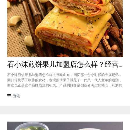
石小沫煎饼果儿加盟店怎么样？经营煎饼果子店利润如何
石小沫煎饼果儿加盟店怎么样？寻味山东，回忆那一份小时候的专属记忆，
回归传统手工制作的食材，发现煎饼果子满足了一代又一代人童年的追溯，
而这也正是这个品牌成立的初衷。产品的好坏是创业者考虑的核心，利润的
大小是投资者关注的重心。因此，加盟商们始终关心的问题是石小沫煎饼果
儿加盟怎么样？适不适合加盟？能赚钱吗？下面小编将为大家解答这些问
资讯
题。石小沫煎饼果儿加盟店怎么样？