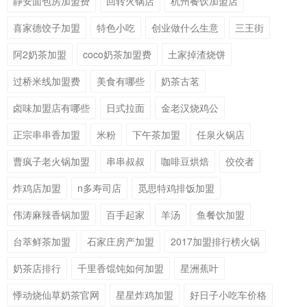
静安面包房加盟费
回转火锅店
杭州餐饮加盟店
喜家德饺子加盟
特色小吃
创业做什么生意
三王街
阿2奶茶加盟
coco奶茶加盟费
土家掉渣烧饼
过桥米线加盟费
美食有哪些
奶茶古茗
卤味加盟店有哪些
日式拉面
金老汉烧鸡公
正宗串串香加盟
米粉
下午茶加盟
任泉火锅店
曹疯子老火锅加盟
串串叔叔
咖啡豆烘焙
佼佼者
炸鸡店加盟
n多寿司店
觅思特鸡排饭加盟
伟涛麻辣香锅加盟
百手起家
羊汤
鱼餐饮加盟
台萃鲜茶加盟
石家庄房产加盟
2017加盟排行榜火锅
奶茶店排行
千里香馄饨如何加盟
星洲蕉叶
悸动烧仙草奶茶官网
星星炸鸡加盟
好日子小吃车价格