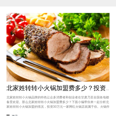
北家姓转转小火锅加盟费多少？投资30万一家网红火锅店就属于你
北家姓转转小火锅品牌的特色让众多消费者和创业者在甘肃乃至全国各地都
备受欢迎。那么北家姓转转小火锅加盟费多少？下面小编带你来一起分析北
家姓转转小火锅加盟的情况，投资30万元一家网红火锅店就属于你。火锅作
为多年来都非常受欢迎的美食种类，在现在的市场中以不同的品牌和经营形
态存在着。北家姓转转小火锅凭借自己的产品和装修在美食市场当中受到越
资讯