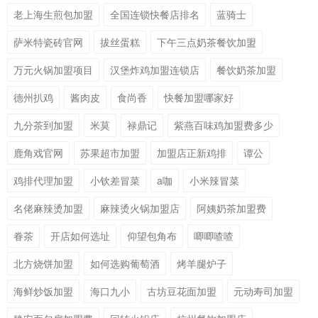
老上海生煎包加盟
全国连锁快餐店排名
蓝骑士
萨米特瓷砖官网
拔丝蛋糕
下午三点奶茶餐饮加盟
万元火锅加盟项目
汉堡炸鸡加盟连锁店
餐饮奶茶加盟
德州扒鸡
酱肉皮
食尚香
快餐加盟哪家好
九分茶到加盟
米莫
禄鼎记
紫燕百味鸡加盟费多少
鹿角戏官网
苏果超市加盟
加盟店正新鸡排
谭公
鸡排代理加盟
小钦差冒菜
a咖
小米辣冒菜
名佬麻辣烫加盟
麻辣烫火锅加盟店
阿姨奶茶加盟费
眷茶
开店如何选址
仰望包角布
唧唧喳喳
北方烧饼加盟
如何选购葡萄酒
烤羊腿炉子
海鲜炒饭加盟
海口九小
古坊豆花面加盟
元动寿司加盟