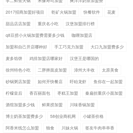
李二鲜鱼火锅
米缘寿司加盟
爽洋洋奶茶加盟费
2017招商加盟好项目
乾矿火锅加盟
快餐软件
花麦
甜品店店加盟
重庆名小吃
汉堡加盟排行榜
q8豆捞小火锅加盟费需要多少钱
咖喱加盟店
加盟和自己开店哪种好
手工巧克力加盟
大口九加盟费多少
麦多馅饼
鸡排加盟店哪家好
汉堡王是哪国的
徐州特色小吃
二胖擀面皮加盟
漳州大丰收
太原美食
砂锅粥店加盟
如何开快餐店
盱眙龙虾
鱼你在一起加盟
柠檬皇后
香百丽面包
枣糕王加盟
秦扁担重庆小面加盟
酒馆加盟多少钱
鲜果捞加盟
川味香锅加盟
博士奶茶加盟费多少
58创业商机网
小罐茶价格
阿香米线怎么加盟
独食
川妹火锅
签友牛肉串串香