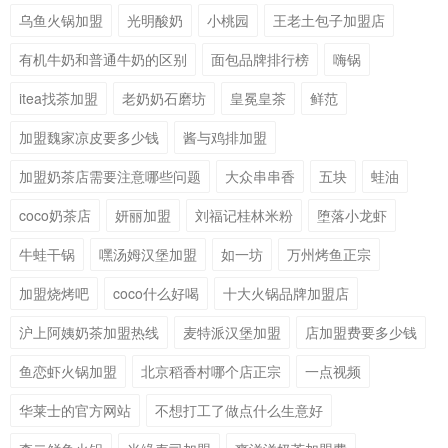
乌鱼火锅加盟
光明酸奶
小桃园
王老土包子加盟店
有机牛奶和普通牛奶的区别
面包品牌排行榜
嗨锅
itea找茶加盟
老奶奶石磨坊
皇冕皇茶
鲜范
加盟魏家凉皮要多少钱
酱与鸡排加盟
加盟奶茶店需要注意哪些问题
大众串串香
五块
蛙油
coco奶茶店
妍丽加盟
刘福记桂林米粉
堕落小龙虾
牛蛙干锅
嘿汤姆汉堡加盟
如一坊
万州烤鱼正宗
加盟烧烤吧
coco什么好喝
十大火锅品牌加盟店
沪上阿姨奶茶加盟热线
麦特派汉堡加盟
店加盟费要多少钱
鱼恋虾火锅加盟
北京稻香村哪个店正宗
一点视频
华莱士的官方网站
不想打工了做点什么生意好