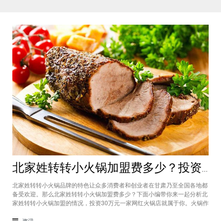
北家姓转转小火锅加盟费多少？投资30万一家网红火锅店就属于你
北家姓转转小火锅品牌的特色让众多消费者和创业者在甘肃乃至全国各地都
备受欢迎。那么北家姓转转小火锅加盟费多少？下面小编带你来一起分析北
家姓转转小火锅加盟的情况，投资30万元一家网红火锅店就属于你。火锅作
为多年来都非常受欢迎的美食种类，在现在的市场中以不同的品牌和经营形
态存在着。北家姓转转小火锅凭借自己的产品和装修在美食市场当中受到越
资讯