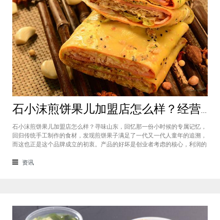
石小沫煎饼果儿加盟店怎么样？经营煎饼果子店利润如何
石小沫煎饼果儿加盟店怎么样？寻味山东，回忆那一份小时候的专属记忆，
回归传统手工制作的食材，发现煎饼果子满足了一代又一代人童年的追溯，
而这也正是这个品牌成立的初衷。产品的好坏是创业者考虑的核心，利润的
大小是投资者关注的重心。因此，加盟商们始终关心的问题是石小沫煎饼果
儿加盟怎么样？适不适合加盟？能赚钱吗？下面小编将为大家解答这些问
资讯
题。石小沫煎饼果儿加盟店怎么样？