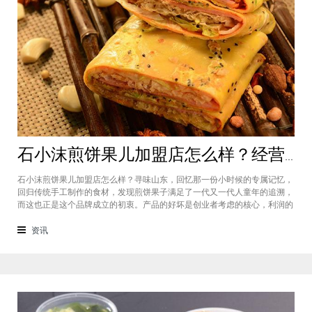
石小沫煎饼果儿加盟店怎么样？经营煎饼果子店利润如何
石小沫煎饼果儿加盟店怎么样？寻味山东，回忆那一份小时候的专属记忆，
回归传统手工制作的食材，发现煎饼果子满足了一代又一代人童年的追溯，
而这也正是这个品牌成立的初衷。产品的好坏是创业者考虑的核心，利润的
大小是投资者关注的重心。因此，加盟商们始终关心的问题是石小沫煎饼果
儿加盟怎么样？适不适合加盟？能赚钱吗？下面小编将为大家解答这些问
资讯
题。石小沫煎饼果儿加盟店怎么样？