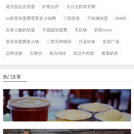
港式甜品店加盟
炉客比萨
大台北奶茶官网
cc奶茶加盟费需要多少钱啊
三国冒菜
千味涮加盟
zhishi
吉客士酸奶加盟
芋观园加盟费
毛肚锅
奶茶coco
喜茶加盟费多少钱
二师兄烤猪蹄
沙县轻食
富荟广场
品牌连锁
石磨坊
振兴鸡排
武汉牛肉面
蜜菓奶茶
热门文章
2021-07-29