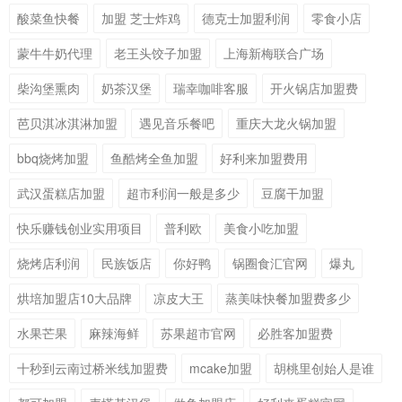
酸菜鱼快餐
加盟 芝士炸鸡
德克士加盟利润
零食小店
蒙牛牛奶代理
老王头饺子加盟
上海新梅联合广场
柴沟堡熏肉
奶茶汉堡
瑞幸咖啡客服
开火锅店加盟费
芭贝淇冰淇淋加盟
遇见音乐餐吧
重庆大龙火锅加盟
bbq烧烤加盟
鱼酷烤全鱼加盟
好利来加盟费用
武汉蛋糕店加盟
超市利润一般是多少
豆腐干加盟
快乐赚钱创业实用项目
普利欧
美食小吃加盟
烧烤店利润
民族饭店
你好鸭
锅圈食汇官网
爆丸
烘培加盟店10大品牌
凉皮大王
蒸美味快餐加盟费多少
水果芒果
麻辣海鲜
苏果超市官网
必胜客加盟费
十秒到云南过桥米线加盟费
mcake加盟
胡桃里创始人是谁