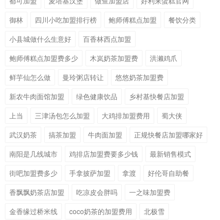
都可加盟
麦塔基汉堡
做鱼加盟店
好利来蛋糕官网
御林
四川小吃加盟排行榜
鲍师傅糕点加盟
餐饮分类
小县城做什么生意好
百香林西点加盟
鲍师傅糕点加盟费多少
木岚奶茶加盟费
洪濑鸡爪
鲜芋仙怎么做
曼玲粥店转让
悠悠奶茶加盟费
新农牛肉面馆加盟
绿色健康饮品
乡村基快餐店加盟
上当
三津汤包怎么加盟
大鸡排加盟费用
蜀大侠
武汉奶茶
搞茶加盟
牛肉面加盟
正规快餐店加盟哪家好
南阳是几线城市
鸡排店加盟费要多少钱
最新销售模式
街吧加盟费多少
手拿披萨加盟
拿渡
好伦哥自助餐
香飘飘奶茶店加盟
吃凉皮会胖吗
一之味加盟费
金香缘过桥米线
coco奶茶的加盟费用
北极雪