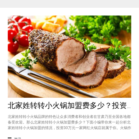
北家姓转转小火锅加盟费多少？投资30万一家网红火锅店就属于你
北家姓转转小火锅品牌的特色让众多消费者和创业者在甘肃乃至全国各地都
备受欢迎。那么北家姓转转小火锅加盟费多少？下面小编带你来一起分析北
家姓转转小火锅加盟的情况，投资30万元一家网红火锅店就属于你。火锅作
为多年来都非常受欢迎的美食种类，在现在的市场中以不同的品牌和经营形
态存在着。北家姓转转小火锅凭借自己的产品和装修在美食市场当中受到越
资讯