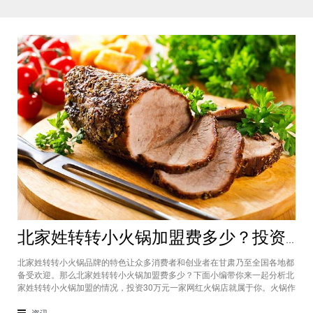
北家姓转转小火锅加盟费多少？投资30万一家网红火锅店就属于你
北家姓转转小火锅品牌的特色让众多消费者和创业者在甘肃乃至全国各地都
备受欢迎。那么北家姓转转小火锅加盟费多少？下面小编带你来一起分析北
家姓转转小火锅加盟的情况，投资30万元一家网红火锅店就属于你。火锅作
为多年来都非常受欢迎的美食种类，在现在的市场中以不同的品牌和经营形
态存在着。北家姓转转小火锅凭借自己的产品和装修在美食市场当中受到越
资讯