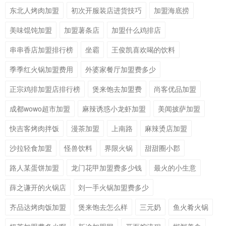
东北人烤肉加盟
初次开服装店进货技巧
加盟海底捞
美味馄饨加盟
加盟薯条店
加盟什么鸡排店
串串香店加盟排行榜
坐霸
王俊凯喜欢喝的饮料
季季红火锅加盟费用
外婆家餐厅加盟费多少
正宗鸡排加盟店排行榜
煲来饱去加盟费
尚客优品加盟
成都wowo超市加盟
麻辣诱惑小龙虾加盟
美闻披萨加盟
快吉客烤肉拌饭
漫茶加盟
上南路
麻辣烫店加盟
沙拉轻食加盟
怪兽饮料
界限火锅
甜甜圈小郡
路人某蛋饼加盟
龙门花甲加盟费多少钱
最火的小生意
薛之谦开的火锅店
刘一手火锅加盟费多少
齐品达烤肉饭加盟
煲来饱去怎么样
三元奶
鱼火肴火锅