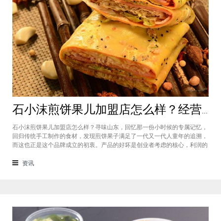
石小沫煎饼果儿加盟店怎么样？经营煎饼果子店利润如何
石小沫煎饼果儿加盟店怎么样？寻味山东，回忆那一份小时候的专属记忆，
回归传统手工制作的食材，发现煎饼果子满足了一代又一代人童年的追溯，
而这也正是这个品牌成立的初衷。产品的好坏是创业者考虑的核心，利润的
大小是投资者关注的重心。因此，加盟商们始终关心的问题是石小沫煎饼果
儿加盟怎么样？适不适合加盟？能赚钱吗？下面小编将为大家解答这些问
资讯
题。石小沫煎饼果儿加盟店怎么样？