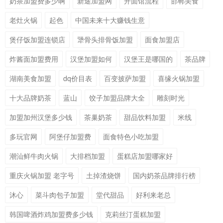
奶茶加盟费多少啊
新途加盟网
开面馆流程
邯郸美食
老灶火锅
起色
中国未来十大赚钱生意
煲仔饭加盟连锁店
犟骨头排骨饭加盟
面食加盟店
炸酱面加盟费用
汉堡加盟如何
汉堡王是哪国的
茶品牌
湖南美食加盟
dq价目表
百变披萨加盟
喜缘火锅加盟
十大品牌奶茶
蓝山
饺子加盟品牌大全
雕刻时光
加盟加州汉堡多少钱
茶巢奶茶
甜品饮料加盟
米线
多玩官网
阿堡仔加盟费
面食特色小吃加盟
潮汕鲜牛肉火锅
大排档加盟
蛋糕店加盟哪家好
重庆火锅加盟 老字号
土掉渣烧饼
国内奶茶品牌排行榜
沐心
菜斗肉包子加盟
堂代甜品
好利来老总
韩国啤酒炸鸡加盟费多少钱
克莉丝汀蛋糕加盟