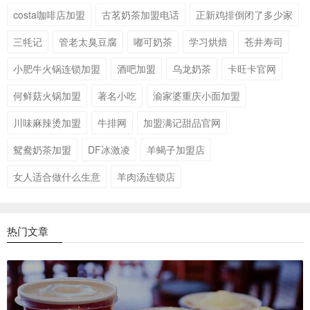
costa咖啡店加盟
古茗奶茶加盟电话
正新鸡排倒闭了多少家
三牦记
管老太臭豆腐
嘟可奶茶
学习烘焙
苍井寿司
小肥牛火锅连锁加盟
酒吧加盟
乌龙奶茶
卡旺卡官网
何鲜菇火锅加盟
著名小吃
渝家婆重庆小面加盟
川味麻辣烫加盟
牛排网
加盟满记甜品官网
鸳鸯奶茶加盟
DF冰激凌
羊蝎子加盟店
女人适合做什么生意
羊肉汤连锁店
热门文章