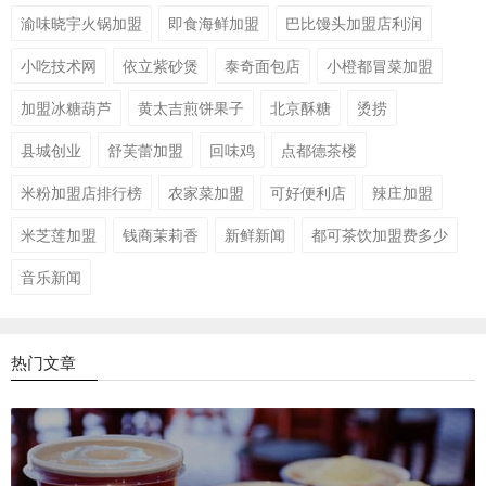
渝味晓宇火锅加盟
即食海鲜加盟
巴比馒头加盟店利润
小吃技术网
依立紫砂煲
泰奇面包店
小橙都冒菜加盟
加盟冰糖葫芦
黄太吉煎饼果子
北京酥糖
烫捞
县城创业
舒芙蕾加盟
回味鸡
点都德茶楼
米粉加盟店排行榜
农家菜加盟
可好便利店
辣庄加盟
米芝莲加盟
钱商茉莉香
新鲜新闻
都可茶饮加盟费多少
音乐新闻
热门文章