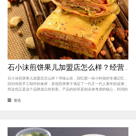
石小沫煎饼果儿加盟店怎么样？经营煎饼果子店利润如何
石小沫煎饼果儿加盟店怎么样？寻味山东，回忆那一份小时候的专属记忆，
回归传统手工制作的食材，发现煎饼果子满足了一代又一代人童年的追溯，
而这也正是这个品牌成立的初衷。产品的好坏是创业者考虑的核心，利润的
大小是投资者关注的重心。因此，加盟商们始终关心的问题是石小沫煎饼果
儿加盟怎么样？适不适合加盟？能赚钱吗？下面小编将为大家解答这些问
资讯
题。石小沫煎饼果儿加盟店怎么样？