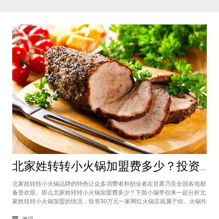
北家姓转转小火锅加盟费多少？投资30万一家网红火锅店就属于你
北家姓转转小火锅品牌的特色让众多消费者和创业者在甘肃乃至全国各地都
备受欢迎。那么北家姓转转小火锅加盟费多少？下面小编带你来一起分析北
家姓转转小火锅加盟的情况，投资30万元一家网红火锅店就属于你。火锅作
为多年来都非常受欢迎的美食种类，在现在的市场中以不同的品牌和经营形
态存在着。北家姓转转小火锅凭借自己的产品和装修在美食市场当中受到越
资讯