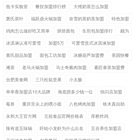
低卡实验室
餐饮加盟排行榜
大维奶茶怎么加盟
萧氏茶叶
福跃鼎火锅加盟
奈雪的茶奶茶加盟
特色加盟
鸡肉怎么做好吃又简单
烘焙面包
生煎包加盟排行
颇为
冰淇淋认准可爱雪
加盟5万
可爱雪意式冰淇淋加盟
黄氏甜品加盟
面包工坊加盟
冰糖葫芦加盟费
美国快餐
滩茶
老马火锅加盟
马士奇酱肉加盟
素匠泰茶加盟费
合肥美食网
三只松鼠坚果
小太极
串串香加盟店10大品牌
海底捞多少钱一位
快闪店加盟
莓兽
重庆舌尖上的嘿小面
八色烤肉加盟
铁木真自助
永和大王官方网
元祖食品官网价格表
库桥炸鸡
辣有道五味锅
盱眙小龙虾为什么出名
五谷养生加盟店