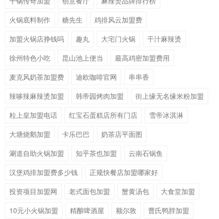
干锅传奇加盟
创意餐厅
麻辣烫品牌排行榜
火锅底料制作
糖先生
鸡排风云加盟费
加盟火锅店挣钱吗
趣丸
大宅门火锅
干汁麻辣烫
徐州特色小吃
昆山池上便当
最高鸡密加盟费用
麦克风奶茶加盟费
迪欧咖啡官网
串串香
辣哆辣麻辣烫加盟
韩帝园烤肉加盟
街上缘无名缘米粉加盟
粒上皇加盟电话
红宝石蛋糕店所有门店
雪帝冰淇淋
大塘烧鹅加盟
卡乐巴巴
奶茶店平面图
涮道自助火锅加盟
知乎茶也加盟
云南石锅鱼
汉堡鸡排加盟费多少钱
正规快餐店加盟哪家好
投资项目加盟网
老式面包加盟
蟹黄汤包
大食堂加盟
10元小火锅加盟
精酿啤酒屋
额尔敦
曹氏鸭脖加盟