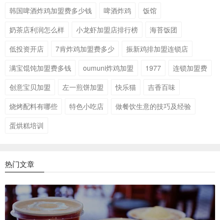
韩国啤酒炸鸡加盟费多少钱
啤酒炸鸡
饭馆
奶茶店利润怎么样
小龙虾加盟店排行榜
海苔饭团
低投资开店
7肯炸鸡加盟费多少
振新鸡排加盟连锁店
满宝馄饨加盟费多钱
oumuni炸鸡加盟
1977
连锁加盟费
创意宝贝加盟
左一煎饼加盟
快乐猫
吉香百味
烧烤配料有哪些
特色小吃店
做餐饮生意的技巧及经验
蛋烘糕培训
热门文章