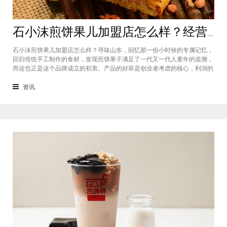
石小沫煎饼果儿加盟店怎么样？经营煎饼果子店利润如何
石小沫煎饼果儿加盟店怎么样？寻味山东，回忆那一份小时候的专属记忆，
回归传统手工制作的食材，发现煎饼果子满足了一代又一代人童年的追溯，
而这也正是这个品牌成立的初衷。产品的好坏是创业者考虑的核心，利润的
大小是投资者关注的重心。因此，加盟商们始终关心的问题是石小沫煎饼果
儿加盟怎么样？适不适合加盟？能赚钱吗？下面小编将为大家解答这些问
资讯
题。石小沫煎饼果儿加盟店怎么样？