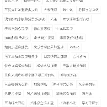
日式料理
创业干什么
加盟正新鸡排店要多少钱
王婆大虾加盟费多少钱
大米代理
烤生蚝
柠檬水怎么做
沈阳妈妈米线加盟费多少钱
素茶
餐饮店加盟排行榜
酸菜鱼怎么加盟
茶西西奶茶
十元店加盟
coco加盟费多少
老乡鸡加盟费
米国煲仔饭加盟
如何加盟麻辣烫
快乐番薯奶茶加盟店
lecake
南宁三品王加盟费多少
日式烤肉店加盟
五月罗马
特色火锅餐饮加盟
餐饮火锅加盟
无敌大鸡排加盟
重庆火锅底料哪个牌子最正宗好吃
鲜芋仙奶茶
麻辣香锅怎么样
加盟饼店
鸿仔港式奶茶
米字旁的字
热麦加盟费
过桥米线加盟网
滋味烤鱼加盟
家乐缘
巨有味土豆粉
鸡排店怎么加盟
上海名小吃
学习千层饼