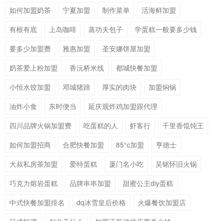
如何加盟奶茶
宁夏加盟
制作菜单
活海鲜加盟
有根有底
上岛咖啡
蒸功夫包子
学蛋糕一般要多少钱
要多少加盟费
雅惠加盟
圣安娜饼屋加盟
奶茶爱上粉加盟
香沅桥米线
都城快餐加盟
小恒水饺加盟
邓城猪蹄
厚实的肉块
加盟焖锅
油炸小食
东时便当
延庆观炸鸡加盟跟代理
四川品牌火锅加盟费
吃蛋糕的人
虾客行
千里香馄饨王
如何加盟招商
合肥快餐加盟
85°c加盟
亨德士
大叔私房茶加盟
爱特蛋糕
厦门名小吃
吴铭怀旧火锅
巧克力熔岩蛋糕
品牌串串加盟
甜蜜公主diy蛋糕
中式快餐加盟排名
dq冰雪皇后价格
火爆餐饮加盟店