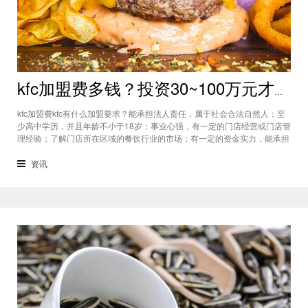
kfc加盟费多钱？投资30~100万元才能开一家kfc加盟店
kfc加盟费kfc有什么加盟要求？能承担法人责任，属于社会合法自然人；至
少高中学历，并且年龄不小于18岁；事业心强，有一定的门店经营或门店管
理经验；了解门店所在区域的餐饮行业的市场；有一定的资金实力，能承担
开店和门店经营后期的风险；信誉度好，不能有信用污点；门店所在区域人
际关系好，门店财务能自行整理清楚。kfc有什么开店技巧？门店选址：有
资讯
一句话这样说来着，“