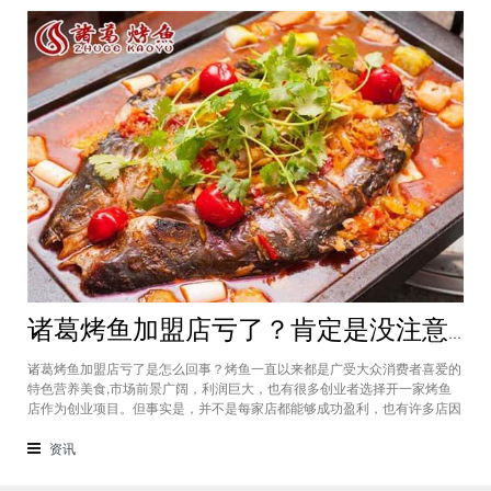
诸葛烤鱼加盟店亏了？肯定是没注意做好这几件事
诸葛烤鱼加盟店亏了是怎么回事？烤鱼一直以来都是广受大众消费者喜爱的
特色营养美食,市场前景广阔，利润巨大，也有很多创业者选择开一家烤鱼
店作为创业项目。但事实是，并不是每家店都能够成功盈利，也有许多店因
为亏本处于倒闭的边缘。开一家烤鱼店亏了，要反思到底是哪些地方没做
好。诸葛烤鱼加盟总部根据多年经验，总结了以下几个原因。没有事先做好
资讯
市场调查虽然同是烤鱼店，但每一家