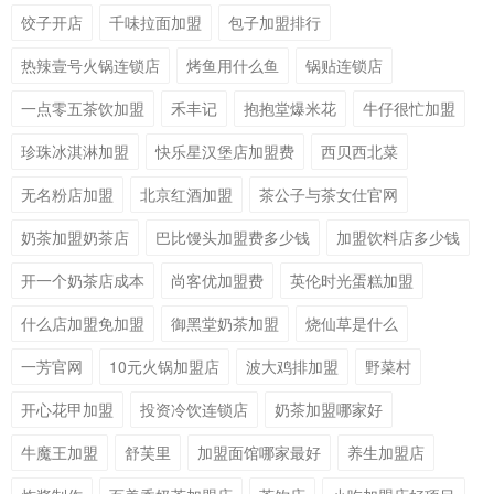
饺子开店
千味拉面加盟
包子加盟排行
热辣壹号火锅连锁店
烤鱼用什么鱼
锅贴连锁店
一点零五茶饮加盟
禾丰记
抱抱堂爆米花
牛仔很忙加盟
珍珠冰淇淋加盟
快乐星汉堡店加盟费
西贝西北菜
无名粉店加盟
北京红酒加盟
茶公子与茶女仕官网
奶茶加盟奶茶店
巴比馒头加盟费多少钱
加盟饮料店多少钱
开一个奶茶店成本
尚客优加盟费
英伦时光蛋糕加盟
什么店加盟免加盟
御黑堂奶茶加盟
烧仙草是什么
一芳官网
10元火锅加盟店
波大鸡排加盟
野菜村
开心花甲加盟
投资冷饮连锁店
奶茶加盟哪家好
牛魔王加盟
舒芙里
加盟面馆哪家最好
养生加盟店