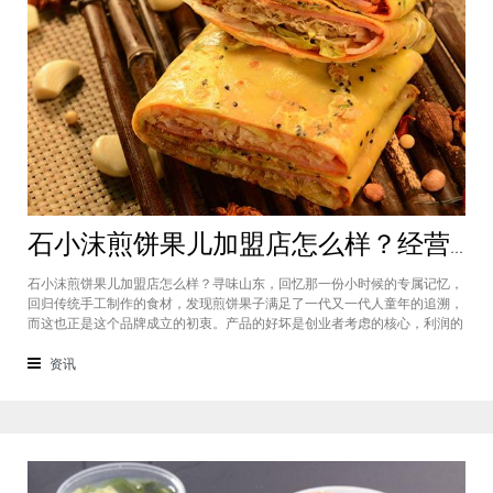
石小沫煎饼果儿加盟店怎么样？经营煎饼果子店利润如何
石小沫煎饼果儿加盟店怎么样？寻味山东，回忆那一份小时候的专属记忆，
回归传统手工制作的食材，发现煎饼果子满足了一代又一代人童年的追溯，
而这也正是这个品牌成立的初衷。产品的好坏是创业者考虑的核心，利润的
大小是投资者关注的重心。因此，加盟商们始终关心的问题是石小沫煎饼果
儿加盟怎么样？适不适合加盟？能赚钱吗？下面小编将为大家解答这些问
资讯
题。石小沫煎饼果儿加盟店怎么样？