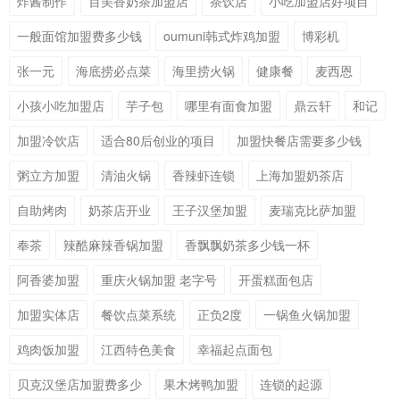
炸酱制作
百美香奶茶加盟店
茶饮店
小吃加盟店好项目
一般面馆加盟费多少钱
oumuni韩式炸鸡加盟
博彩机
张一元
海底捞必点菜
海里捞火锅
健康餐
麦西恩
小孩小吃加盟店
芋子包
哪里有面食加盟
鼎云轩
和记
加盟冷饮店
适合80后创业的项目
加盟快餐店需要多少钱
粥立方加盟
清油火锅
香辣虾连锁
上海加盟奶茶店
自助烤肉
奶茶店开业
王子汉堡加盟
麦瑞克比萨加盟
奉茶
辣酷麻辣香锅加盟
香飘飘奶茶多少钱一杯
阿香婆加盟
重庆火锅加盟 老字号
开蛋糕面包店
加盟实体店
餐饮点菜系统
正负2度
一锅鱼火锅加盟
鸡肉饭加盟
江西特色美食
幸福起点面包
贝克汉堡店加盟费多少
果木烤鸭加盟
连锁的起源