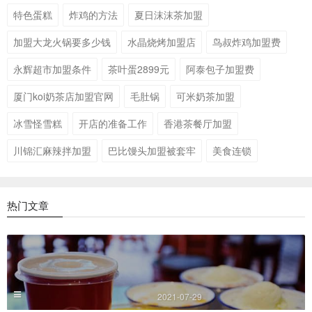
特色蛋糕
炸鸡的方法
夏日沫沫茶加盟
加盟大龙火锅要多少钱
水晶烧烤加盟店
鸟叔炸鸡加盟费
永辉超市加盟条件
茶叶蛋2899元
阿泰包子加盟费
厦门koi奶茶店加盟官网
毛肚锅
可米奶茶加盟
冰雪怪雪糕
开店的准备工作
香港茶餐厅加盟
川锦汇麻辣拌加盟
巴比馒头加盟被套牢
美食连锁
热门文章
2021-07-29