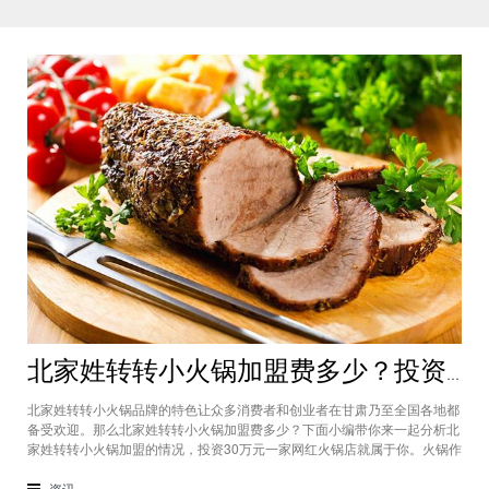
北家姓转转小火锅加盟费多少？投资30万一家网红火锅店就属于你
北家姓转转小火锅品牌的特色让众多消费者和创业者在甘肃乃至全国各地都
备受欢迎。那么北家姓转转小火锅加盟费多少？下面小编带你来一起分析北
家姓转转小火锅加盟的情况，投资30万元一家网红火锅店就属于你。火锅作
为多年来都非常受欢迎的美食种类，在现在的市场中以不同的品牌和经营形
态存在着。北家姓转转小火锅凭借自己的产品和装修在美食市场当中受到越
资讯