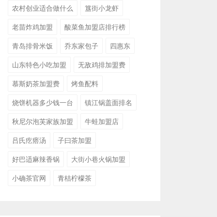
农村创业适合做什么
簋街小龙虾
老苗炸鸡加盟
酸菜鱼加盟店排行榜
青岛排骨米饭
乔东家包子
四惠东
山东特色小吃加盟
无敌鸡排加盟费
慕斯奶茶加盟费
烤鱼配料
烧饼机器多少钱一台
镇江锅盖面排名
秋尼尔泡芙家族加盟
牛蛙加盟店
吕氏疙瘩汤
子曰茶加盟
好巴适麻辣香锅
大街小巷火锅加盟
小确茶官网
青桔柠檬茶