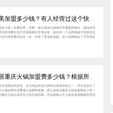
美滋美加盟多少钱？有人经营过这个快餐品牌吗
盟多少钱？在餐饮界，快餐一直以来就占据着非常重要的地位，国内的传
西式的快餐在现代市场商都非常受欢迎，因此有一个品牌就破天荒第把这
文化中的快餐结合在一起，研发了美滋美加盟。这个品牌融合了不同风味
竞争力非常强悍，那么有人加盟过这个项目吗，加盟费是多少？美滋美加
？这个品牌是进来十分火爆的一个餐饮品牌，它诞生于仟吉快餐加盟管理
渝香居重庆火锅加盟费多少钱？根据所在城市进行规划非常合适创业
是全国闻名的美食，在当地是具有代表性的美食特色之一，而且也诞生了
的火锅品牌供消费者们选择和体验。那么渝香居重庆火锅加盟费多少钱？
在重庆当地占据非常大的市场份额，而且能够让不少创业者都能够享受到
给自己带来的红利，加盟费一般也是根据创业者所在城市进行制定和规划
居重庆火锅加盟成为了大家心中非常合适的创业项目。重庆是一个美食遍