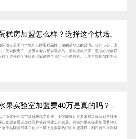
心岸蛋糕房加盟怎么样？选择这个烘焙品牌创业靠谱吗
加盟项目是国内本地的老牌蛋糕品牌，做的是地道的台湾口味的点心，比
说，受众面更广，是男女老少都会喜欢的古早味蛋糕品牌。那么心岸蛋糕
么样？选择这个项目创业靠谱吗？我们一起来看看。心岸蛋糕房加盟怎么
很多加盟商会觉得，现在要不就是流行欧包，要不就是流行可颂，怎么还
商去加盟传统烘焙店呢？这您就有所不知了，实际上，在很多二线城市，
鲜疯水果实验室加盟费40万是真的吗？根本没有传言中那么多！
品品牌在创业者市场越来越受欢迎，不仅能够让更多消费者体验到各种美
够让创业者通过这些品牌获得事业上的发展。鲜疯水果实验室加盟费40万
？这个品牌是目前在创业市场上是非常热门的加盟项目，利用自己在原材
新鲜特点和独特的制作配方在消费者心中留下比较好的印象，比较低廉的
实验室加盟用也成为了众多创业者青睐的项目，根本没有传言中的那么