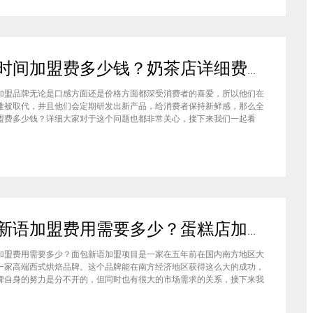
全味时间加盟费多少钱？奶茶店详细费用分析就在这！
加盟品牌无论是口感方面还是价格方面都深受消费者的喜爱，所以他们在
难被取代，并且他们会定期研发出新产品，给消费者保持新鲜感，那么全
盟费多少钱？详细大家对于这个问题也都非常关心，接下来我们一起看
盟全味时间奶茶，其实我也做过另一家的奶茶店，在这里就不说名字了。
说得很好，公司也确实提供了设备和产品，但开了一个月后，发现生意不
面包新语加盟费用需要多少？蛋糕店加盟费用太高了吗？
加盟费用需要多少？面包新语加盟项目是一家在五年前在国内南方地区大
一家高端西式烘焙品牌。这个品牌能在南方经济地区获得这么大的成功，
牌自身的努力是分不开的，但同时也有很大的市场需求的关系，接下来我
来看看这个项目。首先，面包新语可以说在是在国内市场上的首先一家传
正宗的西式烘焙品牌，这对于很多国内的消费者就是一个很大的卖点，首