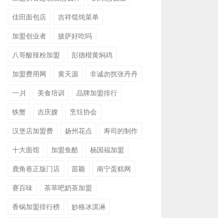
佳田面包店
吉祥馄饨菜单
加盟创业者
披萨好吃吗
八哥酸辣粉加盟
彭德楷黄焖鸡
加盟费用网
黄天源
非诚勿扰张丹丹
一爿
美食培训
品牌加盟排行
铁蟹
吉庆嫂
烹饪协会
汉堡店加盟费
扬州花点
寿司的制作
十大面馆
加盟鱼酷
杨国福加盟
鹿角巷正版门店
苗颖
南宁蛋糕网
赛百味
茶萃吧奶茶加盟
香锅加盟排行榜
妙格冰淇淋