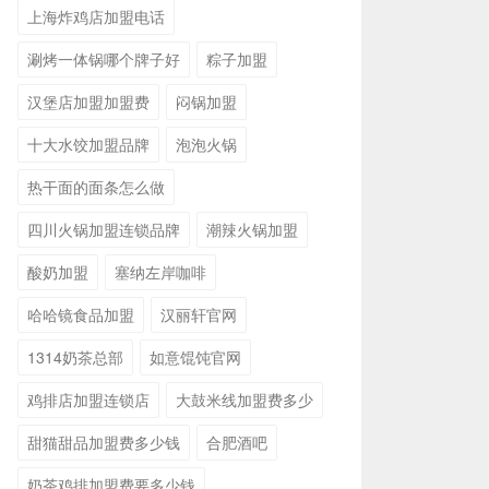
上海炸鸡店加盟电话
涮烤一体锅哪个牌子好
粽子加盟
汉堡店加盟加盟费
闷锅加盟
十大水饺加盟品牌
泡泡火锅
热干面的面条怎么做
四川火锅加盟连锁品牌
潮辣火锅加盟
酸奶加盟
塞纳左岸咖啡
哈哈镜食品加盟
汉丽轩官网
1314奶茶总部
如意馄饨官网
鸡排店加盟连锁店
大鼓米线加盟费多少
甜猫甜品加盟费多少钱
合肥酒吧
奶茶鸡排加盟费要多少钱