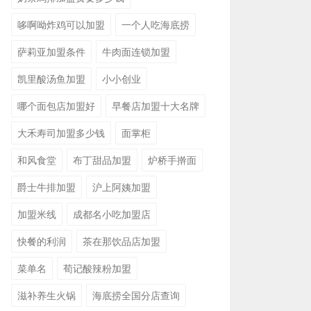
哆啊呦炸鸡可以加盟
一个人吃海底捞
萨莉亚加盟条件
牛肉面连锁加盟
凯里酸汤鱼加盟
小小创业
哪个面包店加盟好
早餐店加盟十大名牌
大禾寿司加盟多少钱
面掌柜
和风食堂
布丁甜品加盟
炉桥手擀面
爵士牛排加盟
沪上阿姨加盟
加盟米线
成都名小吃加盟店
快餐的利润
茶在那饮品店加盟
菜单名
荀记酸辣粉加盟
滋补养生火锅
海底捞全国分店查询