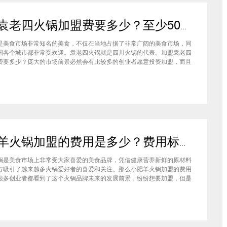
加盟袁老四火锅加盟费要多少？至少50万资金你准备好了吗？
是美食市场非常知名的美食，不仅在当地占据了非常广阔的美食市场，同
国各个城市都非常受欢迎。袁老四火锅就是四川火锅的代表。加盟袁老四
费要多少？庞大的市场前景必然会有比较多的创业者愿意投资加盟，而且
上详细的调查可以得知的是，在不同级别的城市都有着不一样的加盟费标
四火锅加盟至少要有50万资金你准备好了吗？加盟袁老四火锅加盟费要
小肥羊火锅加盟的费用是多少？费用标准如下看你是否符合加盟资格
锅是美食市场上非常受大家喜爱的美食品牌，凭借健康营养新鲜的原材料
方吸引了越来越多火锅爱好者的喜爱和关注。那么小肥羊火锅加盟的费用
很多创业者都看到了这个火锅品牌未来的发展前景，纷纷想要加盟，但是
自己的资金能力有没有加盟的资格。下面就让小编带大家一起了解小肥羊
的费用情况让创业者拥有更多信息。创业是现在非常热门的项目，很多有