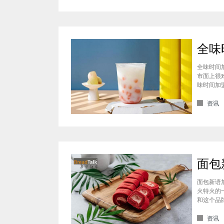
全味时间
市面上很
味时间加
看。在加
虽然开头
资讯
断
面包新语
火特火的
和这个品
们就一起
统地道且
资讯