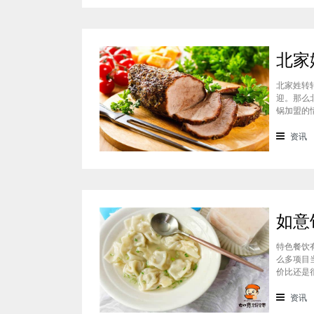
北家姓转
迎。那么
锅加盟的
迎的美食
锅凭借自
资讯
特色餐饮
么多项目
价比还是
可以达到
一下如意
资讯