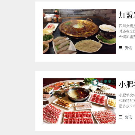
四川火锅
时还在全
火锅加盟
通过市场
准，袁老
资讯
小肥羊火
和独特配
是多少？
会考虑到
火锅加盟
资讯