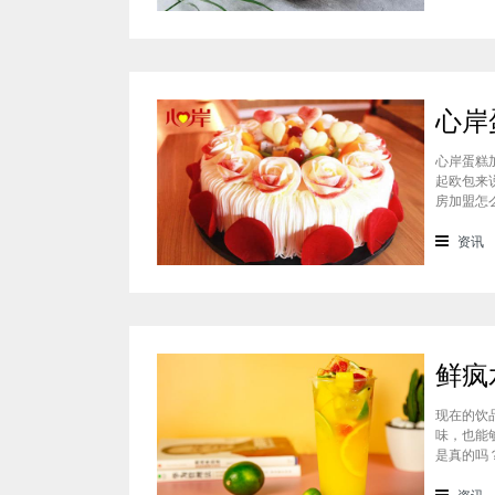
心岸蛋糕
起欧包来
房加盟怎
样？很能
会有加盟
资讯
现在的饮
味，也能
是真的吗
料上面的
鲜疯水果
资讯