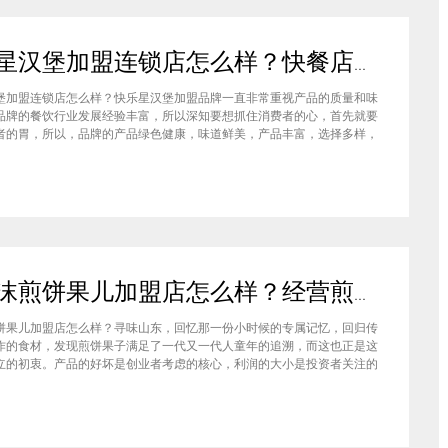
快乐星汉堡加盟连锁店怎么样？快餐店中产品口味如何？
堡加盟连锁店怎么样？快乐星汉堡加盟品牌一直非常重视产品的质量和味
品牌的餐饮行业发展经验丰富，所以深知要想抓住消费者的心，首先就要
者的胃，所以，品牌的产品绿色健康，味道鲜美，产品丰富，选择多样，
费者都说好，品牌旗下每家门店的生意都很不错，下面就为大家仔细分析
汉堡品牌加盟费多少钱？快乐星汉堡加盟连锁店怎么样？这个品牌在市场
石小沫煎饼果儿加盟店怎么样？经营煎饼果子店利润如何
饼果儿加盟店怎么样？寻味山东，回忆那一份小时候的专属记忆，回归传
作的食材，发现煎饼果子满足了一代又一代人童年的追溯，而这也正是这
立的初衷。产品的好坏是创业者考虑的核心，利润的大小是投资者关注的
此，加盟商们始终关心的问题是石小沫煎饼果儿加盟怎么样？适不适合加
钱吗？下面小编将为大家解答这些问题。石小沫煎饼果儿加盟店怎么样？