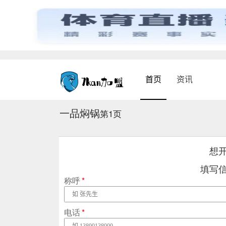
首页
资讯
一品焖锅
第1页
想
填写
称呼
*
电话
*