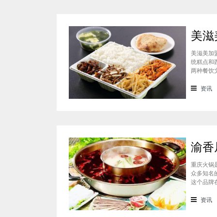
美滋美加
统糕点和
两种餐饮
的快餐，
盟多少钱
资讯
重庆火锅
众多知名
这个品牌
这个品牌
的，渝香
资讯