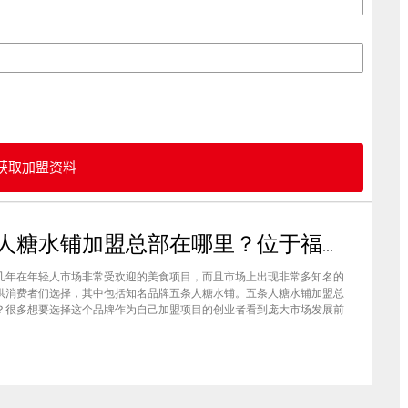
获取加盟资料
五条人糖水铺加盟总部在哪里？位于福建厦门欢迎大家前来考察
几年在年轻人市场非常受欢迎的美食项目，而且市场上出现非常多知名的
供消费者们选择，其中包括知名品牌五条人糖水铺。五条人糖水铺加盟总
？很多想要选择这个品牌作为自己加盟项目的创业者看到庞大市场发展前
要拥有到总部。其实大家可以来大家来福建厦门进行考察，带大家了解五
铺加盟情况，欢迎大家前来考察。五条人糖水铺加盟总部在哪里？五条人