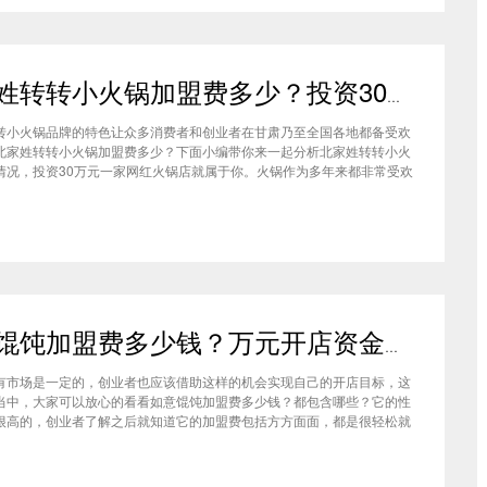
北家姓转转小火锅加盟费多少？投资30万一家网红火锅店就属于你
转小火锅品牌的特色让众多消费者和创业者在甘肃乃至全国各地都备受欢
北家姓转转小火锅加盟费多少？下面小编带你来一起分析北家姓转转小火
情况，投资30万元一家网红火锅店就属于你。火锅作为多年来都非常受欢
种类，在现在的市场中以不同的品牌和经营形态存在着。北家姓转转小火
己的产品和装修在美食市场当中受到越来越多的消费者喜爱。市场空间
如意馄饨加盟费多少钱？万元开店资金压力基本上不会出现在经营中
有市场是一定的，创业者也应该借助这样的机会实现自己的开店目标，这
当中，大家可以放心的看看如意馄饨加盟费多少钱？都包含哪些？它的性
很高的，创业者了解之后就知道它的加盟费包括方方面面，都是很轻松就
的，可见它的性价比对于项目来说还是很高的。加盟费用创业者想要了解
馄饨加盟费多少钱？是不是值得加盟？就可以从它的加盟费开始了解，这