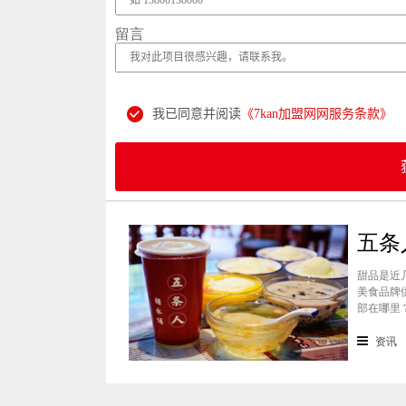
留言
我已同意并阅读
《7kan加盟网网服务条款》
甜品是近
美食品牌
部在哪里
景纷纷想
条人糖水
资讯