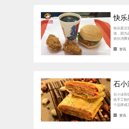
快乐星汉
道，因为
抓住消费
吃过的消
一下这个
资讯
石小沫煎
统手工制
个品牌成
重心。因
盟？能赚
资讯